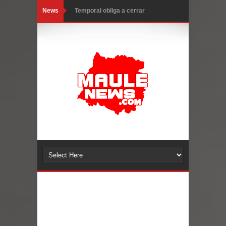
News
Temporal obliga a cerrar
anticipadamente la Fiesta del
Chancho en Talca tras caída de
ramas cerca de carpas
Miles llegan a la Plaza de Armas de
Talca en el inicio de la Fiesta del
Chancho 2026
Torneo de Asadores reúne a 13
equipos en la Fiesta del Chancho
2026 en Talca
Alerta por hantavirus: expertos piden