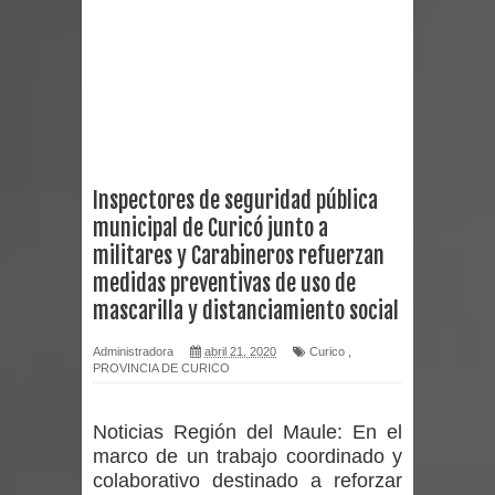
reforzar medidas y consulta oportuna
Matrimonios Linarenses Celebraron
Bodas de Oro
Departamento Comunal de Salud de
Inspectores de seguridad pública
municipal de Curicó junto a
Curicó desarrollará jornada de
militares y Carabineros refuerzan
vacunación contra la Influenza y otros
medidas preventivas de uso de
mascarilla y distanciamiento social
virus respiratorios
Administradora
abril 21, 2020
Curico
,
Empedrado desarrolló con éxito el
PROVINCIA DE CURICO
desafío guerreros 2026
Noticias Región del Maule:
En el
marco de un trabajo coordinado y
Banda linarense Los Remembers
colaborativo destinado a reforzar