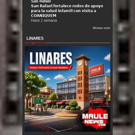
San Rafael
𝗦𝗮𝗻 𝗥𝗮𝗳𝗮𝗲𝗹 𝗳𝗼𝗿𝘁𝗮𝗹𝗲𝗰𝗲 𝗿𝗲𝗱𝗲𝘀 𝗱𝗲 𝗮𝗽𝗼𝘆𝗼
𝗽𝗮𝗿𝗮 𝗹𝗮 𝘀𝗮𝗹𝘂𝗱 𝗶𝗻𝗳𝗮𝗻𝘁𝗶𝗹 𝗰𝗼𝗻 𝘃𝗶𝘀𝗶𝘁𝗮 𝗮
𝗖𝗢𝗔𝗡𝗜𝗤𝗨𝗘𝗠
Hace 1 semana.
Mostrar todo
LINARES