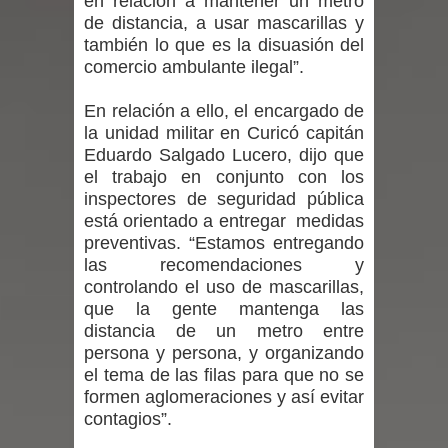
en relación a mantener un metro
de distancia, a usar mascarillas y
niños y adolescentes durante la
también lo que es la disuasión del
emergencia.
comercio ambulante ilegal”.
Del anime al K-pop: especialistas U.
En relación a ello, el encargado de
la unidad militar en Curicó capitán
de Chile analizan el creciente interés
Eduardo Salgado Lucero, dijo que
el trabajo en conjunto con los
por las culturas japonesa y coreana
inspectores de seguridad pública
está orientado a entregar medidas
Renuncia del seremi Minvu en el
preventivas. “Estamos entregando
las recomendaciones y
Maule golpea al Gobierno en medio de
controlando el uso de mascarillas,
que la gente mantenga las
denuncias por viviendas sociales en
distancia de un metro entre
persona y persona, y organizando
Talca
el tema de las filas para que no se
formen aglomeraciones y así evitar
Diputado Jorge Guzmán rechaza
contagios”.
proyecto de interconexión eléctrica