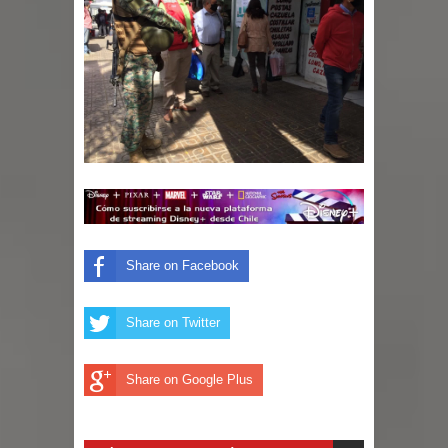
proceso de vacunación escolar
Se activa Código Azul en Talca ante
las bajas temperaturas
GORE Maule figura tercero a nivel
nacional en gasto por viajes y
traslados con $133 millones
Dos internos intentaron escapar por
Share on Facebook
un forado desde la cárcel de Talca
Share on Twitter
Share on Google Plus