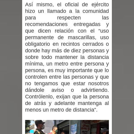
Así mismo, el oficial de ejército
hizo un llamado a la comunidad
en la alta cordillera del Maule por su
para respecten las
impacto ambiental
recomendaciones entregadas y
que dicen relación con el “uso
INDAP entregó $189 millones en
permanente de mascarillas, uso
obligatorio en recintos cerrados o
incentivos a usuarios de PRODESAL
donde hay más de diez personas y
sobre todo mantener la distancia
de la provincia de Linares
mínima, un metro entre persona y
persona, es muy importante que lo
Municipalidad de Curicó apuesta a la
controlen entre las personas y que
no tengamos que estar nosotros
innovación en tecnología educativa
dándole aviso o advirtiendo.
Contrólenlo, exijan que la persona
con nuevas pantallas interactivas del
de atrás y adelante mantenga al
menos un metro de distancia”.
Colegio El Boldo
Municipalidad de Curicó inició