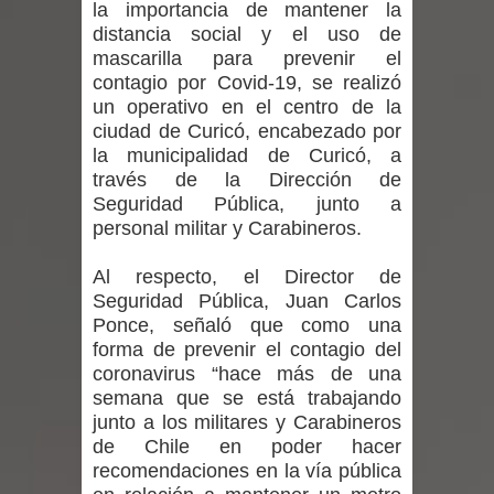
la importancia de mantener la
regresa de Brasil tras impulsar un
distancia social y el uso de
intercambio musical y pedagógico
mascarilla para prevenir el
contagio por Covid-19, se realizó
con comunidades escolares
un operativo en el centro de la
ciudad de Curicó, encabezado por
Alta positividad en influenza hace que
la municipalidad de Curicó, a
través de la Dirección de
expertos reiteren llamado a
Seguridad Pública, junto a
personal militar y Carabineros.
vacunarse
Al respecto, el Director de
Mario Meza endurece críticas contra
Seguridad Pública, Juan Carlos
Ponce, señaló que como una
ministra de Salud por dejar fuera a
forma de prevenir el contagio del
coronavirus “hace más de una
Linares: “No dará la cara”
semana que se está trabajando
junto a los militares y Carabineros
Seremi de Desarrollo Social y Familia
de Chile en poder hacer
recomendaciones en la vía pública
mantiene despliegue para apoyar a