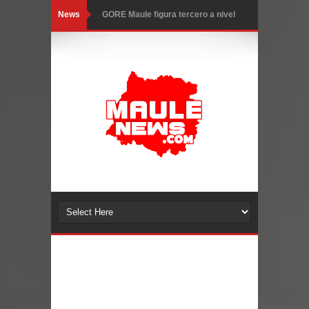
News
GORE Maule figura tercero a nivel
nacional en gasto por viajes y
traslados con $133 millones
Dos internos intentaron escapar por
un forado desde la cárcel de Talca
Temporal obliga a cerrar
anticipadamente la Fiesta del
Chancho en Talca tras caída de
ramas cerca de carpas
Miles llegan a la Plaza de Armas de
Talca en el inicio de la Fiesta del