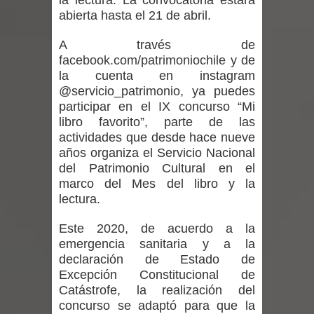
la lectura. La convocatoria estará
vacunación contra la Influenza y otros
abierta hasta el 21 de abril.
virus respiratorios
A través de
facebook.com/patrimoniochile
y de
Empedrado desarrolló con éxito el
la cuenta en instagram
@servicio_patrimonio, ya puedes
desafío guerreros 2026
participar en el IX concurso “Mi
libro favorito”, parte de las
Banda linarense Los Remembers
actividades que desde hace nueve
años organiza el Servicio Nacional
regresa de Brasil tras impulsar un
del Patrimonio Cultural en el
marco del Mes del libro y la
intercambio musical y pedagógico
lectura.
con comunidades escolares
Este 2020, de acuerdo a la
Alta positividad en influenza hace que
emergencia sanitaria y a la
declaración de Estado de
expertos reiteren llamado a
Excepción Constitucional de
Catástrofe, la realización del
vacunarse
concurso se adaptó para que la