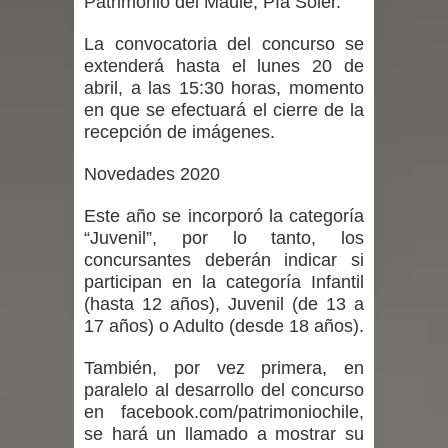
Patrimonio del Maule, Pía Soler.
Maule golpea al Gobierno en medio de
La convocatoria del concurso se
extenderá hasta el lunes 20 de
denuncias por viviendas sociales en
abril, a las 15:30 horas, momento
en que se efectuará el cierre de la
Talca
recepción de imágenes.
Diputado Jorge Guzmán rechaza
Novedades 2020
proyecto de interconexión eléctrica
Este año se incorporó la categoría
“Juvenil”, por lo tanto, los
en la alta cordillera del Maule por su
concursantes deberán indicar si
participan en la categoría Infantil
impacto ambiental
(hasta 12 años), Juvenil (de 13 a
17 años) o Adulto (desde 18 años).
INDAP entregó $189 millones en
También, por vez primera, en
incentivos a usuarios de PRODESAL
paralelo al desarrollo del concurso
en facebook.com/patrimoniochile,
de la provincia de Linares
se hará un llamado a mostrar su