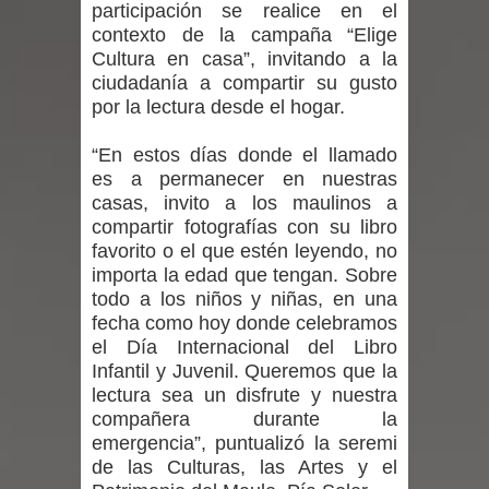
participación se realice en el
Mario Meza endurece críticas contra
contexto de la campaña “Elige
Cultura en casa”, invitando a la
ministra de Salud por dejar fuera a
ciudadanía a compartir su gusto
por la lectura desde el hogar.
Linares: “No dará la cara”
“En estos días donde el llamado
Seremi de Desarrollo Social y Familia
es a permanecer en nuestras
casas, invito a los maulinos a
mantiene despliegue para apoyar a
compartir fotografías con su libro
favorito o el que estén leyendo, no
niños y adolescentes durante la
importa la edad que tengan. Sobre
todo a los niños y niñas, en una
emergencia.
fecha como hoy donde celebramos
el Día Internacional del Libro
Del anime al K-pop: especialistas U.
Infantil y Juvenil. Queremos que la
de Chile analizan el creciente interés
lectura sea un disfrute y nuestra
compañera durante la
por las culturas japonesa y coreana
emergencia”, puntualizó la seremi
de las Culturas, las Artes y el
Renuncia del seremi Minvu en el