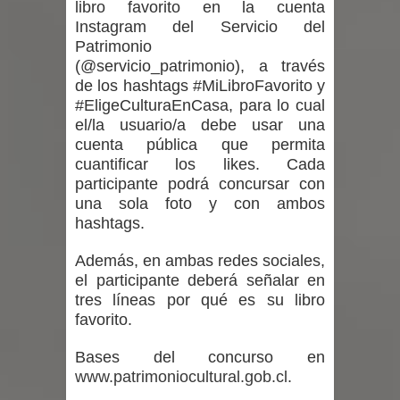
libro favorito en la cuenta
Municipalidad de Curicó apuesta a la
Instagram del Servicio del
Patrimonio
innovación en tecnología educativa
(@servicio_patrimonio), a través
con nuevas pantallas interactivas del
de los hashtags #MiLibroFavorito y
#EligeCulturaEnCasa, para lo cual
Colegio El Boldo
el/la usuario/a debe usar una
cuenta pública que permita
Municipalidad de Curicó inició
cuantificar los likes. Cada
participante podrá concursar con
proceso de vacunación escolar
una sola foto y con ambos
hashtags.
Se activa Código Azul en Talca ante
Además, en ambas redes sociales,
las bajas temperaturas
el participante deberá señalar en
tres líneas por qué es su libro
favorito.
Bases del concurso en
www.patrimoniocultural.gob.cl
.