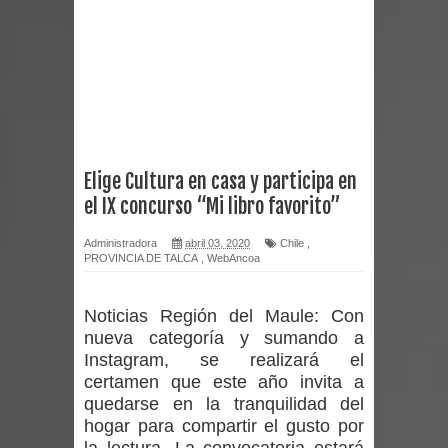
Chancho 2026
Torneo de Asadores reúne a 13
equipos en la Fiesta del Chancho
2026 en Talca
Elige Cultura en casa y participa en
el IX concurso “Mi libro favorito”
Alerta por hantavirus: expertos piden
Administradora
abril 03, 2020
Chile
,
reforzar medidas y consulta oportuna
PROVINCIA DE TALCA
,
WebAncoa
Matrimonios Linarenses Celebraron
Noticias Región del Maule:
Con
Bodas de Oro
nueva categoría y sumando a
Instagram, se realizará el
Departamento Comunal de Salud de
certamen que este año invita a
quedarse en la tranquilidad del
Curicó desarrollará jornada de
hogar para compartir el gusto por