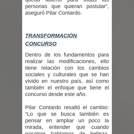
Municipalidad de Curicó apuesta a la
personas que quieran postular”,
aseguró Pilar Contardo.
innovación en tecnología educativa
con nuevas pantallas interactivas del
TRANSFORMACIÓN
Colegio El Boldo
CONCURSO
Municipalidad de Curicó inició
Dentro de los fundamentos para
realizar las modificaciones, ello
proceso de vacunación escolar
tiene relación con los cambios
sociales y culturales que se han
Se activa Código Azul en Talca ante
vivido en nuestro país, así como
también el enfoque que tiene el
las bajas temperaturas
concurso desde este año.
Pilar Contardo resaltó el cambio:
“Lo que se busca también es
pensar en ampliar un poco la
mirada, entender que cuando
nosotros hablamos de belleza,