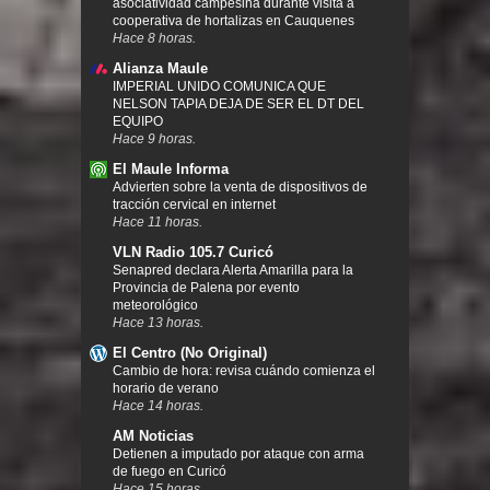
asociatividad campesina durante visita a
cooperativa de hortalizas en Cauquenes
Hace 8 horas.
Alianza Maule
IMPERIAL UNIDO COMUNICA QUE
NELSON TAPIA DEJA DE SER EL DT DEL
EQUIPO
Hace 9 horas.
El Maule Informa
Advierten sobre la venta de dispositivos de
tracción cervical en internet
Hace 11 horas.
VLN Radio 105.7 Curicó
Senapred declara Alerta Amarilla para la
Provincia de Palena por evento
meteorológico
Hace 13 horas.
El Centro (No Original)
Cambio de hora: revisa cuándo comienza el
horario de verano
Hace 14 horas.
AM Noticias
Detienen a imputado por ataque con arma
de fuego en Curicó
Hace 15 horas.