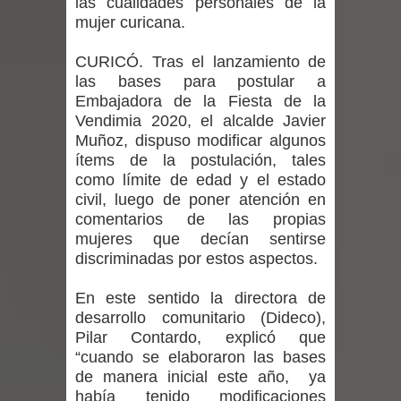
las cualidades personales de la
vacunación contra la Influenza y otros
mujer curicana.
virus respiratorios
CURICÓ. Tras el lanzamiento de
las bases para postular a
Empedrado desarrolló con éxito el
Embajadora de la Fiesta de la
Vendimia 2020, el alcalde Javier
desafío guerreros 2026
Muñoz, dispuso modificar algunos
Banda linarense Los Remembers
ítems de la postulación, tales
como límite de edad y el estado
regresa de Brasil tras impulsar un
civil, luego de poner atención en
comentarios de las propias
intercambio musical y pedagógico
mujeres que decían sentirse
discriminadas por estos aspectos.
con comunidades escolares
En este sentido la directora de
Alta positividad en influenza hace que
desarrollo comunitario (Dideco),
Pilar Contardo, explicó que
expertos reiteren llamado a
“cuando se elaboraron las bases
de manera inicial este año, ya
vacunarse
había tenido modificaciones