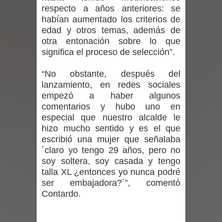
respecto a años anteriores: se
Mario Meza endurece críticas contra
habían aumentado los criterios de
edad y otros temas, además de
ministra de Salud por dejar fuera a
otra entonación sobre lo que
significa el proceso de selección”.
Linares: “No dará la cara”
“No obstante, después del
Seremi de Desarrollo Social y Familia
lanzamiento, en redes sociales
mantiene despliegue para apoyar a
empezó a haber algunos
comentarios y hubo uno en
niños y adolescentes durante la
especial que nuestro alcalde le
hizo mucho sentido y es el que
emergencia.
escribió una mujer que señalaba
´claro yo tengo 29 años, pero no
Del anime al K-pop: especialistas U.
soy soltera, soy casada y tengo
talla XL ¿entonces yo nunca podré
de Chile analizan el creciente interés
ser embajadora?´”, comentó
Contardo.
por las culturas japonesa y coreana
Renuncia del seremi Minvu en el