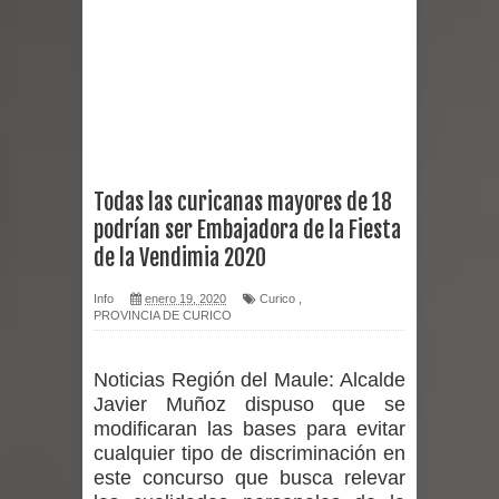
Chancho 2026
Torneo de Asadores reúne a 13
equipos en la Fiesta del Chancho
2026 en Talca
Todas las curicanas mayores de 18
podrían ser Embajadora de la Fiesta
Alerta por hantavirus: expertos piden
de la Vendimia 2020
reforzar medidas y consulta oportuna
Info
enero 19, 2020
Curico
,
PROVINCIA DE CURICO
Matrimonios Linarenses Celebraron
Bodas de Oro
Noticias Región del Maule:
Alcalde
Javier Muñoz dispuso que se
Departamento Comunal de Salud de
modificaran las bases para evitar
cualquier tipo de discriminación en
Curicó desarrollará jornada de
este concurso que busca relevar