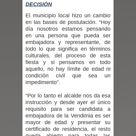
DECISIÓN
Maule golpea al Gobierno en medio de
El municipio local hizo un cambio
en las bases de postulación. “Hoy
denuncias por viviendas sociales en
día nosotros estamos pensando
en una persona que pueda ser
Talca
embajadora y representante, de
todo lo que significa en términos
Diputado Jorge Guzmán rechaza
culturales, del proceso de esta
fiesta y si pensamos en todo
proyecto de interconexión eléctrica
aquello, no hay límite de edad ni
en la alta cordillera del Maule por su
condición civil que sea un
impedimento”.
impacto ambiental
“Por lo tanto el alcalde nos da esa
INDAP entregó $189 millones en
instrucción y desde ayer el único
requisito para ser candidata a
incentivos a usuarios de PRODESAL
embajadora de la Vendimia es ser
mayor de edad y presentar su
de la provincia de Linares
certificado de residencia, el resto
queda abierto para todas las