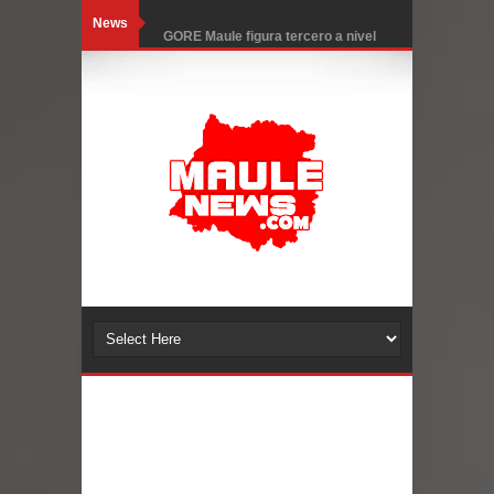
News
GORE Maule figura tercero a nivel
nacional en gasto por viajes y
traslados con $133 millones
Dos internos intentaron escapar por
un forado desde la cárcel de Talca
Temporal obliga a cerrar
anticipadamente la Fiesta del
Chancho en Talca tras caída de
ramas cerca de carpas
Miles llegan a la Plaza de Armas de
Talca en el inicio de la Fiesta del