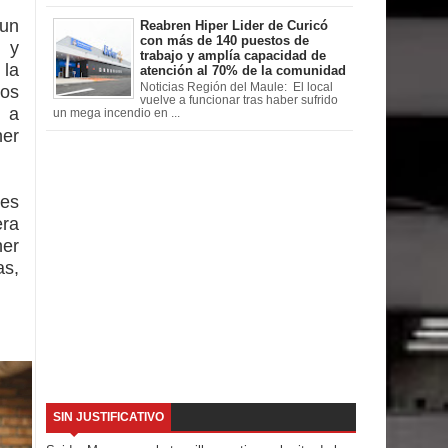
 un
Reabren Hiper Lider de Curicó
con más de 140 puestos de
 y
trabajo y amplía capacidad de
 la
atención al 70% de la comunidad
Noticias Región del Maule: El local
mos
vuelve a funcionar tras haber sufrido
y a
un mega incendio en ...
ner
res
era
ner
as,
SIN JUSTIFICATIVO