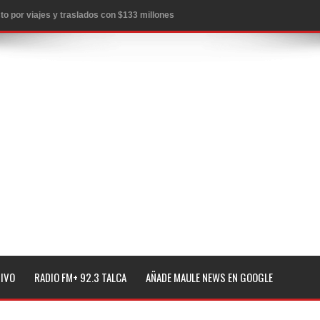
to por viajes y traslados con $133 millones
de la cárcel de Talca
ta del Chancho en Talca tras caída de ramas cerca de carpas
icio de la Fiesta del Chancho 2026
ta del Chancho 2026 en Talca
edidas y consulta oportuna
o
lará jornada de vacunación contra la Influenza y otros
TIVO
RADIO FM+ 92.3 TALCA
AÑADE MAULE NEWS EN GOOGLE
ros 2026
l tras impulsar un intercambio musical y pedagógico con