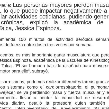
arios de PRODESAL de la provincia de Linares
Las personas mayores pierden masa
 Maule:
, lo que puede impactar negativamente a 
n tecnología educativa con nuevas pantallas interactivas del
lar actividades cotidianas, pudiendo gener
crónicas, explicó la académica de 
Talca, Jessica Espinoza.
ción escolar
comienda 150 minutos de actividad aeróbica seman
mperaturas
ios de fuerza entre dos a tres veces por semana.
cemos, es más importante ganar musculatura que per
 Jessica Espinoza, académica de la Escuela de Kinesiolo
e Talca. “El ser humano ha sido diseñado para movers
motor para ello”, subrayó.
sarrollamos, podemos realizar diferentes tareas gracia
ros sistemas como el cardiorrespiratorio, el pulmona
nvejecer se va perdiendo masa y fuerza muscular y 
mento- llevar a perder la capacidad de desarrol
vida diaria”, detalló la profesora quien también
entro Interuniversitario de Envejecimiento Saluda