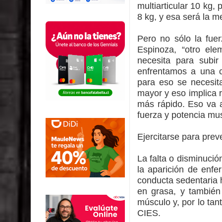
multiarticular 10 kg,
8 kg, y esa será la 
Pero no sólo la fue
Espinoza, “otro ele
necesita para subi
enfrentamos a una c
para eso se necesit
mayor y eso implica r
más rápido. Eso va a
fuerza y potencia mus
Ejercitarse para pre
La falta o disminució
la aparición de enfe
conducta sedentaria 
en grasa, y también
músculo y, por lo tan
CIES.