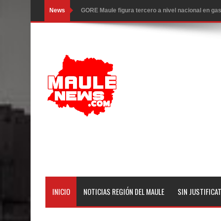
News
GORE Maule figura tercero a nivel nacional en gas
Dos internos intentaron escapar por un forado des
Temporal obliga a cerrar anticipadamente la Fies
Miles llegan a la Plaza de Armas de Talca en el in
Torneo de Asadores reúne a 13 equipos en la Fies
Alerta por hantavirus: expertos piden reforzar m
Matrimonios Linarenses Celebraron Bodas de Or
Departamento Comunal de Salud de Curicó desarrol
virus respiratorios
INICIO
NOTICIAS REGIÓN DEL MAULE
SIN JUSTIFICA
Empedrado desarrolló con éxito el desafío guerre
Banda linarense Los Remembers regresa de Brasi