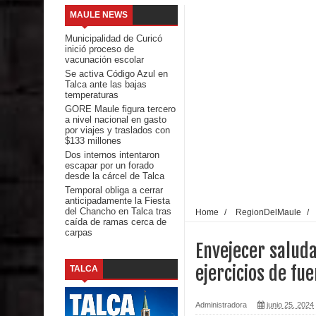
MAULE NEWS
comunidades escolares
Municipalidad de Curicó
inició proceso de
Alta positividad en influenza hace que expertos r
vacunación escolar
Se activa Código Azul en
Talca ante las bajas
Mario Meza endurece críticas contra ministra de S
temperaturas
GORE Maule figura tercero
Seremi de Desarrollo Social y Familia mantiene d
a nivel nacional en gasto
por viajes y traslados con
$133 millones
emergencia.
Dos internos intentaron
escapar por un forado
Del anime al K-pop: especialistas U. de Chile anal
desde la cárcel de Talca
Temporal obliga a cerrar
anticipadamente la Fiesta
Renuncia del seremi Minvu en el Maule golpea al 
del Chancho en Talca tras
Home
/
RegionDelMaule
/
caída de ramas cerca de
carpas
Talca
Envejecer salud
Diputado Jorge Guzmán rechaza proyecto de interco
ejercicios de fue
TALCA
impacto ambiental
Administradora
junio 25, 2024