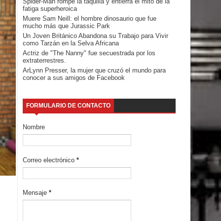
Spider-Man rompe la taquilla y entierra el mito de la
fatiga superheroica
Muere Sam Neill: el hombre dinosaurio que fue
mucho más que Jurassic Park
Un Joven Británico Abandona su Trabajo para Vivir
como Tarzán en la Selva Africana
Actriz de "The Nanny" fue secuestrada por los
extraterrestres.
ArLynn Presser, la mujer que cruzó el mundo para
conocer a sus amigos de Facebook
FORMULARIO DE CONTACTO
Nombre
Correo electrónico
*
Mensaje
*