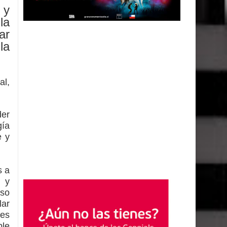
 y
la
ar
la
al,
der
gía
e y
s a
r y
eso
lar
 es
ble