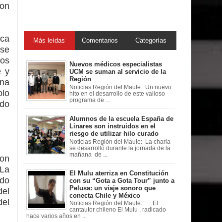
con
ica
Más leídas
Comentarios
Categorías
 se
nos
Nuevos médicos especialistas
e y
UCM se suman al servicio de la
Región
ona
Noticias Región del Maule: Un nuevo
olo
hito en el desarrollo de este valioso
programa de ...
ndo
Alumnos de la escuela España de
Linares son instruidos en el
riesgo de utilizar hilo curado
Noticias Región del Maule: La charla
se desarrolló durante la jornada de la
mañana de ...
con
“La
El Mulu aterriza en Constitución
ndo
con su “Gota a Gota Tour” junto a
Pelusa: un viaje sonoro que
del
conecta Chile y México
del
Noticias Región del Maule: El
cantautor chileno El Mulu , radicado
hace varios años en ...