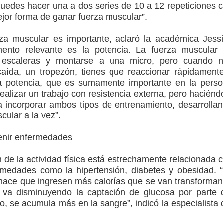
 puedes hacer una a dos series de 10 a 12 repeticiones 
mejor forma de ganar fuerza muscular”.
rza muscular es importante, aclaró la académica Jess
mento relevante es la potencia. La fuerza muscular
r escaleras y montarse a una micro, pero cuando 
aída, un tropezón, tienes que reaccionar rápidament
a potencia, que es sumamente importante en la pers
ealizar un trabajo con resistencia externa, pero haciénd
 incorporar ambos tipos de entrenamiento, desarrolla
cular a la vez”.
venir enfermedades
n de la actividad física está estrechamente relacionada 
rmedades como la hipertensión, diabetes y obesidad. 
hace que ingresen más calorías que se van transforma
 va disminuyendo la captación de glucosa por parte 
to, se acumula más en la sangre”, indicó la especialista 