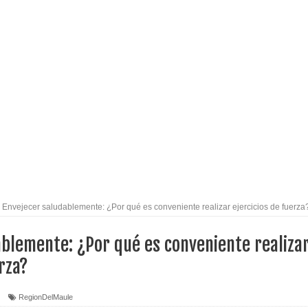
eiteren llamado a vacunarse
alud por dejar fuera a Linares: “No dará la cara”
espliegue para apoyar a niños y adolescentes durante la
izan el creciente interés por las culturas japonesa y coreana
Gobierno en medio de denuncias por viviendas sociales en
Envejecer saludablemente: ¿Por qué es conveniente realizar ejercicios de fuerza
ablemente: ¿Por qué es conveniente realiza
nexión eléctrica en la alta cordillera del Maule por su
rza?
RegionDelMaule