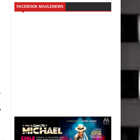
FACEBOOK MAULENEWS
?
r