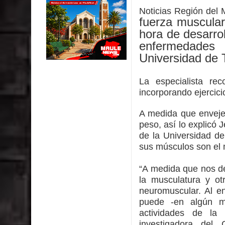
INDAP entregó $189 millones en incentivos a usu
Noticias Región del
fuerza muscular
Municipalidad de Curicó apuesta a la innovación e
hora de desarrol
enfermedades 
Colegio El Boldo
Universidad de 
Municipalidad de Curicó inició proceso de vacuna
La especialista re
Se activa Código Azul en Talca ante las bajas te
incorporando ejercic
A medida que enveje
peso, así lo explicó
de la Universidad d
sus músculos son el 
“A medida que nos de
la musculatura y ot
neuromuscular. Al e
puede -en algún mo
actividades de la 
investigadora del C