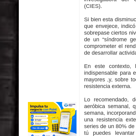
(CIES).
Si bien esta disminu
que envejece, indicó
sobrepase ciertos ni
de un “síndrome ger
comprometer el rendi
de desarrollar activi
En este contexto, 
indispensable para e
mayores ,y, sobre to
resistencia externa.
Lo recomendado, de
aeróbica semanal, 
semana, incorporando
una resistencia ext
series de un 80% de
tú puedes levantar