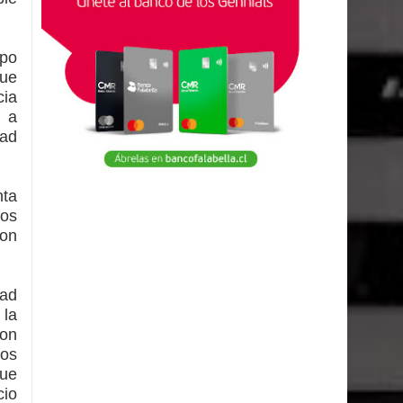
rpo
que
cia
r a
dad
nta
los
con
dad
 la
con
dos
que
cio