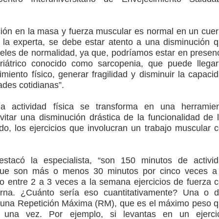
ción en la masa y fuerza muscular es normal en un cue
 la experta, se debe estar atento a una disminución 
veles de normalidad, ya que, podríamos estar en presen
iátrico conocido como sarcopenia, que puede llega
miento físico, generar fragilidad y disminuir la capaci
dades cotidianas”.
la actividad física se transforma en una herramie
vitar una disminución drástica de la funcionalidad de 
do, los ejercicios que involucran un trabajo muscular 
stacó la especialista, “son 150 minutos de activi
que son más o menos 30 minutos por cinco veces a
 entre 2 a 3 veces a la semana ejercicios de fuerza 
erna. ¿Cuánto sería eso cuantitativamente? Una o 
 una Repetición Máxima (RM), que es el máximo peso 
 una vez. Por ejemplo, si levantas en un ejerci