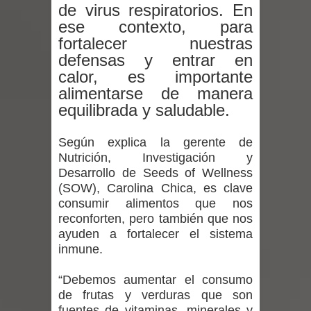
vacunación contra la Influenza y otros
de virus respiratorios. En
ese contexto, para
virus respiratorios
fortalecer nuestras
defensas y entrar en
Empedrado desarrolló con éxito el
calor, es importante
alimentarse de manera
desafío guerreros 2026
equilibrada y saludable.
Banda linarense Los Remembers
Según explica la gerente de
regresa de Brasil tras impulsar un
Nutrición, Investigación y
Desarrollo de Seeds of Wellness
intercambio musical y pedagógico
(SOW), Carolina Chica, es clave
consumir alimentos que nos
con comunidades escolares
reconforten, pero también que nos
ayuden a fortalecer el sistema
Alta positividad en influenza hace que
inmune.
expertos reiteren llamado a
“Debemos aumentar el consumo
de frutas y verduras que son
vacunarse
fuentes de vitaminas, minerales y