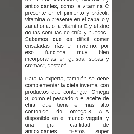
antioxidantes, como la vitamina C
Mario Meza endurece críticas contra
presente en el pimiento y brócoli;
vitamina A presente en el zapallo y
ministra de Salud por dejar fuera a
zanahoria, o la vitamina E y el zinc
Linares: “No dará la cara”
de las semillas de chía y nueces.
Sabemos que es difícil comer
Seremi de Desarrollo Social y Familia
ensaladas frías en invierno, por
eso funciona muy bien
mantiene despliegue para apoyar a
incorporarlas en guisos, sopas y
cremas”, destacó.
niños y adolescentes durante la
Para la experta, también se debe
emergencia.
complementar la dieta invernal con
productos que contengan Omega
Del anime al K-pop: especialistas U.
3, como el pescado o el aceite de
chía, que tiene el más alto
de Chile analizan el creciente interés
contenido de omega-3 ALA
disponible en el mundo vegetal y
por las culturas japonesa y coreana
una gran cantidad de
antioxidantes. “Estos super
Renuncia del seremi Minvu en el