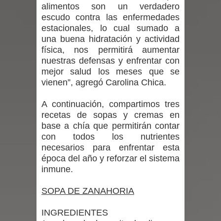
alimentos son un verdadero
escudo contra las enfermedades
Maule golpea al Gobierno en medio de
estacionales, lo cual sumado a
una buena hidratación y actividad
denuncias por viviendas sociales en
física, nos permitirá aumentar
Talca
nuestras defensas y enfrentar con
mejor salud los meses que se
Diputado Jorge Guzmán rechaza
vienen”, agregó Carolina Chica.
proyecto de interconexión eléctrica
A continuación, compartimos tres
recetas de sopas y cremas en
en la alta cordillera del Maule por su
base a chía que permitirán contar
con todos los nutrientes
impacto ambiental
necesarios para enfrentar esta
época del año y reforzar el sistema
INDAP entregó $189 millones en
inmune.
incentivos a usuarios de PRODESAL
SOPA DE ZANAHORIA
de la provincia de Linares
INGREDIENTES