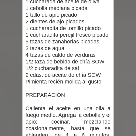
1 cucharada de aceite de oliva
Municipalidad de Curicó apuesta a la
1 cebolla mediana picada
1 tallo de apio picado
innovación en tecnología educativa
2 dientes de ajo picados
1 cucharadita de tomillo picado
con nuevas pantallas interactivas del
1 cucharadita perejil fresco picado
Colegio El Boldo
5 tazas de zanahorias picadas
2 tazas de agua
Municipalidad de Curicó inició
4 tazas de caldo de verduras
1/2 taza de bebida de chía SOW
proceso de vacunación escolar
1/2 cucharadita de sal
2 cdas. de aceite de chía SOW
Se activa Código Azul en Talca ante
Pimienta recién molida al gusto
las bajas temperaturas
PREPARACIÓN
Calienta el aceite en una olla a
fuego medio. Agrega la cebolla y el
apio; cocinar, mezclando
ocasionalmente, hasta que se
ablanden, de 4 a 6 minutos.