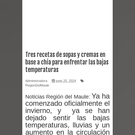
Chancho 2026
Torneo de Asadores reúne a 13
equipos en la Fiesta del Chancho
2026 en Talca
Tres recetas de sopas y cremas en
base a chía para enfrentar las bajas
Alerta por hantavirus: expertos piden
temperaturas
reforzar medidas y consulta oportuna
Administradora
junio 25, 2024
RegionDelMaule
Matrimonios Linarenses Celebraron
Ya ha
Noticias Región del Maule:
Bodas de Oro
comenzado oficialmente el
invierno, y ya se han
Departamento Comunal de Salud de
dejado sentir las bajas
temperaturas, lluvias y un
Curicó desarrollará jornada de
aumento en la circulación