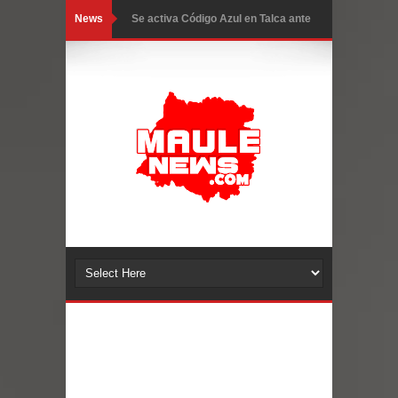
News
GORE Maule figura tercero a nivel
nacional en gasto por viajes y
traslados con $133 millones
Dos internos intentaron escapar por
un forado desde la cárcel de Talca
Temporal obliga a cerrar
anticipadamente la Fiesta del
Chancho en Talca tras caída de
ramas cerca de carpas
Miles llegan a la Plaza de Armas de
Talca en el inicio de la Fiesta del