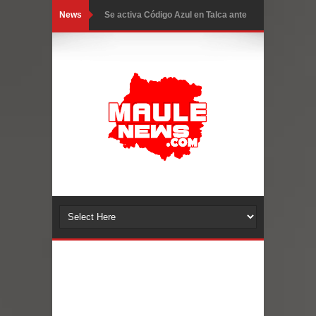
News
Se activa Código Azul en Talca ante
las bajas temperaturas
GORE Maule figura tercero a nivel
nacional en gasto por viajes y
traslados con $133 millones
Dos internos intentaron escapar por
un forado desde la cárcel de Talca
Temporal obliga a cerrar
anticipadamente la Fiesta del
Chancho en Talca tras caída de
ramas cerca de carpas