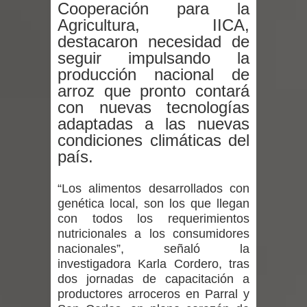
Cooperación para la
Departamento Comunal de Salud de
Agricultura, IICA,
Curicó desarrollará jornada de
destacaron necesidad de
seguir impulsando la
vacunación contra la Influenza y otros
producción nacional de
arroz que pronto contará
virus respiratorios
con nuevas tecnologías
adaptadas a las nuevas
Empedrado desarrolló con éxito el
condiciones climáticas del
desafío guerreros 2026
país.
Banda linarense Los Remembers
“Los alimentos desarrollados con
genética local, son los que llegan
regresa de Brasil tras impulsar un
con todos los requerimientos
nutricionales a los consumidores
intercambio musical y pedagógico
nacionales”, señaló la
investigadora Karla Cordero, tras
con comunidades escolares
dos jornadas de capacitación a
productores arroceros en Parral y
Alta positividad en influenza hace que