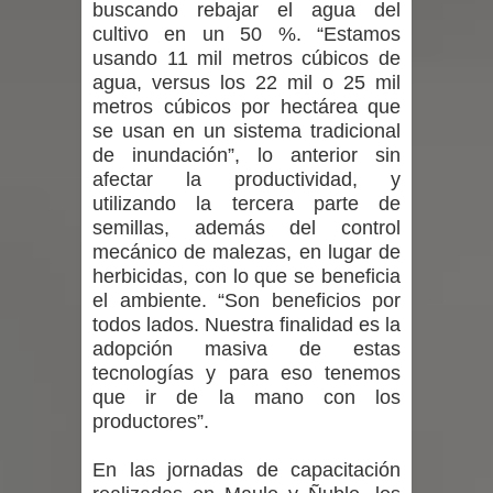
buscando rebajar el agua del
incentivos a usuarios de PRODESAL
cultivo en un 50 %. “Estamos
de la provincia de Linares
usando 11 mil metros cúbicos de
agua, versus los 22 mil o 25 mil
Municipalidad de Curicó apuesta a la
metros cúbicos por hectárea que
se usan en un sistema tradicional
innovación en tecnología educativa
de inundación”, lo anterior sin
afectar la productividad, y
con nuevas pantallas interactivas del
utilizando la tercera parte de
semillas, además del control
Colegio El Boldo
mecánico de malezas, en lugar de
herbicidas, con lo que se beneficia
Municipalidad de Curicó inició
el ambiente. “Son beneficios por
todos lados. Nuestra finalidad es la
proceso de vacunación escolar
adopción masiva de estas
tecnologías y para eso tenemos
que ir de la mano con los
productores”.
En las jornadas de capacitación