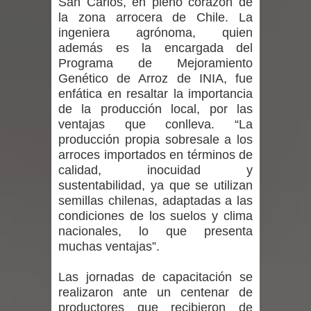
San Carlos, en pleno corazón de
expertos reiteren llamado a
la zona arrocera de Chile. La
ingeniera agrónoma, quien
vacunarse
además es la encargada del
Programa de Mejoramiento
Mario Meza endurece críticas contra
Genético de Arroz de INIA, fue
enfática en resaltar la importancia
ministra de Salud por dejar fuera a
de la producción local, por las
ventajas que conlleva. “La
Linares: “No dará la cara”
producción propia sobresale a los
arroces importados en términos de
Seremi de Desarrollo Social y Familia
calidad, inocuidad y
sustentabilidad, ya que se utilizan
mantiene despliegue para apoyar a
semillas chilenas, adaptadas a las
condiciones de los suelos y clima
niños y adolescentes durante la
nacionales, lo que presenta
muchas ventajas”.
emergencia.
Las jornadas de capacitación se
Del anime al K-pop: especialistas U.
realizaron ante un centenar de
productores que recibieron de
de Chile analizan el creciente interés