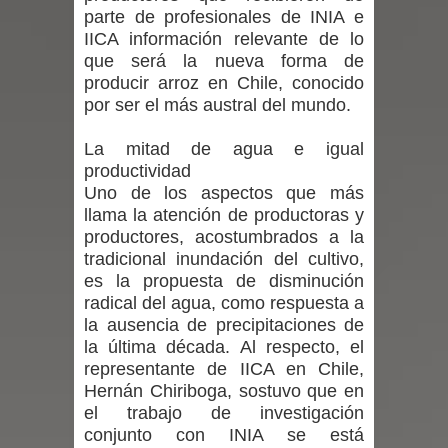
parte de profesionales de INIA e
por las culturas japonesa y coreana
IICA información relevante de lo
que será la nueva forma de
Renuncia del seremi Minvu en el
producir arroz en Chile, conocido
por ser el más austral del mundo.
Maule golpea al Gobierno en medio de
La mitad de agua e igual
denuncias por viviendas sociales en
productividad
Uno de los aspectos que más
Talca
llama la atención de productoras y
productores, acostumbrados a la
Diputado Jorge Guzmán rechaza
tradicional inundación del cultivo,
es la propuesta de disminución
proyecto de interconexión eléctrica
radical del agua, como respuesta a
la ausencia de precipitaciones de
en la alta cordillera del Maule por su
la última década. Al respecto, el
representante de IICA en Chile,
impacto ambiental
Hernán Chiriboga, sostuvo que en
el trabajo de investigación
INDAP entregó $189 millones en
conjunto con INIA se está