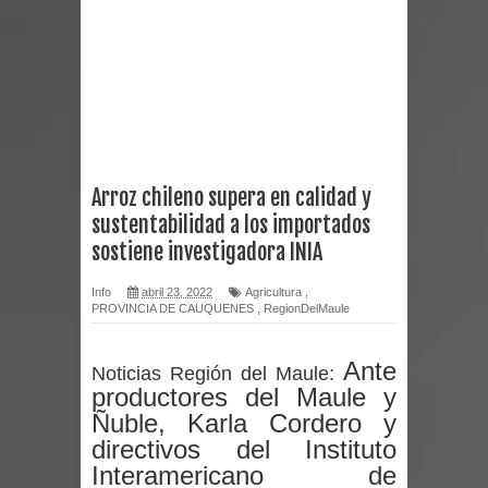
Miles llegan a la Plaza de Armas de
Talca en el inicio de la Fiesta del
Chancho 2026
Torneo de Asadores reúne a 13
Arroz chileno supera en calidad y
sustentabilidad a los importados
equipos en la Fiesta del Chancho
sostiene investigadora INIA
2026 en Talca
Info
abril 23, 2022
Agricultura
,
PROVINCIA DE CAUQUENES
,
RegionDelMaule
Alerta por hantavirus: expertos piden
reforzar medidas y consulta oportuna
Ante
Noticias Región del Maule:
productores del Maule y
Matrimonios Linarenses Celebraron
Ñuble, Karla Cordero y
directivos del Instituto
Bodas de Oro
Interamericano de