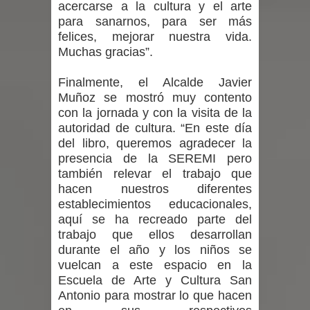
acercarse a la cultura y el arte
Municipalidad de Curicó apuesta a la
para sanarnos, para ser más
innovación en tecnología educativa
felices, mejorar nuestra vida.
Muchas gracias”.
con nuevas pantallas interactivas del
Finalmente, el Alcalde Javier
Colegio El Boldo
Muñoz se mostró muy contento
con la jornada y con la visita de la
Municipalidad de Curicó inició
autoridad de cultura. “En este día
del libro, queremos agradecer la
proceso de vacunación escolar
presencia de la SEREMI pero
también relevar el trabajo que
Se activa Código Azul en Talca ante
hacen nuestros diferentes
establecimientos educacionales,
las bajas temperaturas
aquí se ha recreado parte del
trabajo que ellos desarrollan
durante el año y los niños se
vuelcan a este espacio en la
Escuela de Arte y Cultura San
Antonio para mostrar lo que hacen