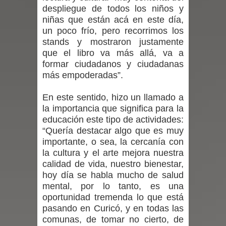
despliegue de todos los niños y
Maule golpea al Gobierno en medio de
niñas que están acá en este día,
un poco frío, pero recorrimos los
denuncias por viviendas sociales en
stands y mostraron justamente
que el libro va más allá, va a
Talca
formar ciudadanos y ciudadanas
más empoderadas”.
Diputado Jorge Guzmán rechaza
En este sentido, hizo un llamado a
proyecto de interconexión eléctrica
la importancia que significa para la
educación este tipo de actividades:
en la alta cordillera del Maule por su
“Quería destacar algo que es muy
importante, o sea, la cercanía con
impacto ambiental
la cultura y el arte mejora nuestra
calidad de vida, nuestro bienestar,
INDAP entregó $189 millones en
hoy día se habla mucho de salud
mental, por lo tanto, es una
incentivos a usuarios de PRODESAL
oportunidad tremenda lo que está
pasando en Curicó, y en todas las
de la provincia de Linares
comunas, de tomar no cierto, de