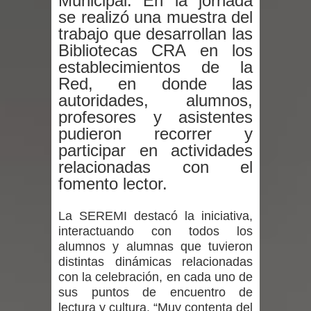
Municipal. En la jornada
se realizó una muestra del
Mario Meza endurece críticas contra
trabajo que desarrollan las
ministra de Salud por dejar fuera a
Bibliotecas CRA en los
establecimientos de la
Linares: “No dará la cara”
Red, en donde las
autoridades, alumnos,
Seremi de Desarrollo Social y Familia
profesores y asistentes
pudieron recorrer y
mantiene despliegue para apoyar a
participar en actividades
niños y adolescentes durante la
relacionadas con el
fomento lector.
emergencia.
La SEREMI destacó la iniciativa,
Del anime al K-pop: especialistas U.
interactuando con todos los
alumnos y alumnas que tuvieron
de Chile analizan el creciente interés
distintas dinámicas relacionadas
con la celebración, en cada uno de
por las culturas japonesa y coreana
sus puntos de encuentro de
lectura y cultura. “Muy contenta del
Renuncia del seremi Minvu en el