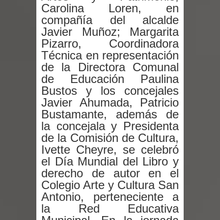
vacunación contra la Influenza y otros
Carolina Loren, en
compañía del alcalde
virus respiratorios
Javier Muñoz; Margarita
Pizarro, Coordinadora
Empedrado desarrolló con éxito el
Técnica en representación
de la Directora Comunal
desafío guerreros 2026
de Educación Paulina
Banda linarense Los Remembers
Bustos y los concejales
Javier Ahumada, Patricio
regresa de Brasil tras impulsar un
Bustamante, además de
la concejala y Presidenta
intercambio musical y pedagógico
de la Comisión de Cultura,
Ivette Cheyre, se celebró
con comunidades escolares
el Día Mundial del Libro y
Alta positividad en influenza hace que
derecho de autor en el
Colegio Arte y Cultura San
expertos reiteren llamado a
Antonio, perteneciente a
la Red Educativa
vacunarse