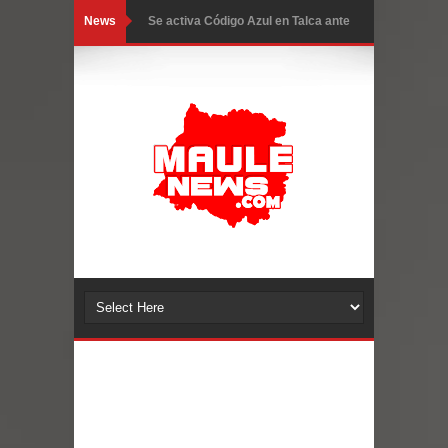
News
GORE Maule figura tercero a nivel
nacional en gasto por viajes y
traslados con $133 millones
Dos internos intentaron escapar por
un forado desde la cárcel de Talca
Temporal obliga a cerrar
anticipadamente la Fiesta del
Chancho en Talca tras caída de
ramas cerca de carpas
Miles llegan a la Plaza de Armas de
Talca en el inicio de la Fiesta del