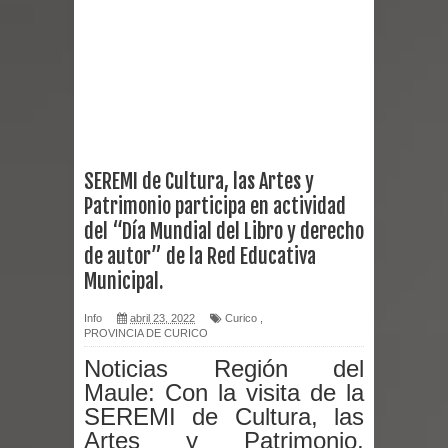
Chancho 2026
Torneo de Asadores reúne a 13
equipos en la Fiesta del Chancho
2026 en Talca
SEREMI de Cultura, las Artes y
Patrimonio participa en actividad
Alerta por hantavirus: expertos piden
del “Día Mundial del Libro y derecho
reforzar medidas y consulta oportuna
de autor” de la Red Educativa
Municipal.
Matrimonios Linarenses Celebraron
Info
abril 23, 2022
Curico
,
Bodas de Oro
PROVINCIA DE CURICO
Noticias Región del
Departamento Comunal de Salud de
Maule:
Con la visita de la
SEREMI de Cultura, las
Curicó desarrollará jornada de
Artes y Patrimonio,