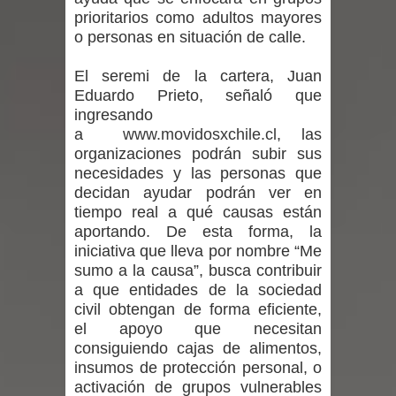
prioritarios como adultos mayores
niños y adolescentes durante la
o personas en situación de calle.
emergencia.
El seremi de la cartera, Juan
Eduardo Prieto, señaló que
Del anime al K-pop: especialistas U.
ingresando
de Chile analizan el creciente interés
a
www.movidosxchile.cl
,
las
organizaciones podrán subir sus
por las culturas japonesa y coreana
necesidades y las personas que
decidan ayudar podrán ver en
Renuncia del seremi Minvu en el
tiempo real a qué causas están
aportando. De esta forma, la
Maule golpea al Gobierno en medio de
iniciativa que lleva por nombre “Me
sumo a la causa”, busca contribuir
denuncias por viviendas sociales en
a que entidades de la sociedad
civil obtengan de forma eficiente,
Talca
el apoyo que necesitan
consiguiendo cajas de alimentos,
Diputado Jorge Guzmán rechaza
insumos de protección personal, o
activación de grupos vulnerables
proyecto de interconexión eléctrica