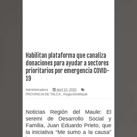
reforzar medidas y consulta oportuna
Matrimonios Linarenses Celebraron
Bodas de Oro
Departamento Comunal de Salud de
Habilitan plataforma que canaliza
donaciones para ayudar a sectores
Curicó desarrollará jornada de
prioritarios por emergencia COVID-
vacunación contra la Influenza y otros
19
virus respiratorios
Administradora
abril 10, 2020
PROVINCIA DE TALCA
,
RegionDelMaule
Empedrado desarrolló con éxito el
Noticias Región del Maule:
El
desafío guerreros 2026
seremi de Desarrollo Social y
Familia, Juan Eduardo Prieto, que
Banda linarense Los Remembers
la iniciativa “Me sumo a la causa”