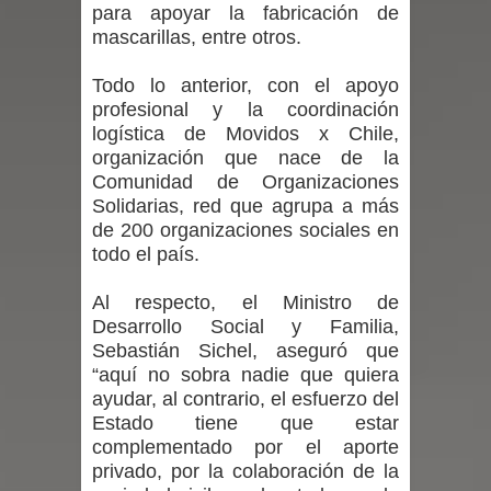
para apoyar la fabricación de
mascarillas, entre otros.
en la alta cordillera del Maule por su
Todo lo anterior, con el apoyo
impacto ambiental
profesional y la coordinación
logística de Movidos x Chile,
INDAP entregó $189 millones en
organización que nace de la
incentivos a usuarios de PRODESAL
Comunidad de Organizaciones
Solidarias, red que agrupa a más
de la provincia de Linares
de 200 organizaciones sociales en
todo el país.
Municipalidad de Curicó apuesta a la
Al respecto, el Ministro de
innovación en tecnología educativa
Desarrollo Social y Familia,
Sebastián Sichel, aseguró que
con nuevas pantallas interactivas del
“aquí no sobra nadie que quiera
ayudar, al contrario, el esfuerzo del
Colegio El Boldo
Estado tiene que estar
complementado por el aporte
Municipalidad de Curicó inició
privado, por la colaboración de la