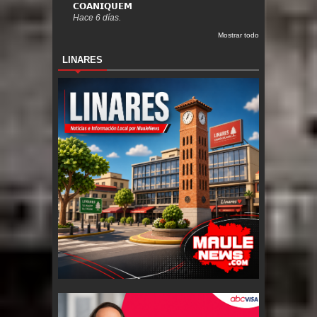
𝗖𝗢𝗔𝗡𝗜𝗤𝗨𝗘𝗠
Hace 6 días.
Mostrar todo
LINARES