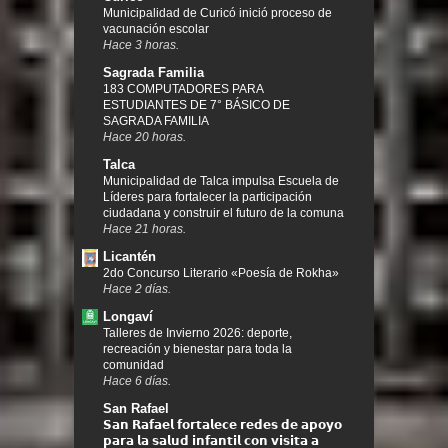
Municipalidad de Curicó inició proceso de
vacunación escolar
Hace 3 horas.
Sagrada Familia
183 COMPUTADORES PARA
ESTUDIANTES DE 7° BÁSICO DE
SAGRADA FAMILIA
Hace 20 horas.
Talca
Municipalidad de Talca impulsa Escuela de
Líderes para fortalecer la participación
ciudadana y construir el futuro de la comuna
Hace 21 horas.
Licantén
2do Concurso Literario «Poesía de Rokha»
Hace 2 días.
Longaví
Talleres de Invierno 2026: deporte,
recreación y bienestar para toda la
comunidad
Hace 6 días.
San Rafael
𝗦𝗮𝗻 𝗥𝗮𝗳𝗮𝗲𝗹 𝗳𝗼𝗿𝘁𝗮𝗹𝗲𝗰𝗲 𝗿𝗲𝗱𝗲𝘀 𝗱𝗲 𝗮𝗽𝗼𝘆𝗼
𝗽𝗮𝗿𝗮 𝗹𝗮 𝘀𝗮𝗹𝘂𝗱 𝗶𝗻𝗳𝗮𝗻𝘁𝗶𝗹 𝗰𝗼𝗻 𝘃𝗶𝘀𝗶𝘁𝗮 𝗮