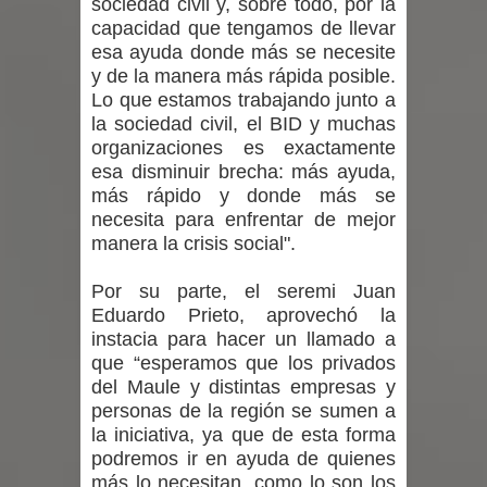
sociedad civil y, sobre todo, por la
proceso de vacunación escolar
capacidad que tengamos de llevar
esa ayuda donde más se necesite
Se activa Código Azul en Talca ante
y de la manera más rápida posible.
Lo que estamos trabajando junto a
las bajas temperaturas
la sociedad civil, el BID y muchas
organizaciones es exactamente
GORE Maule figura tercero a nivel
esa disminuir brecha: más ayuda,
nacional en gasto por viajes y
más rápido y donde más se
necesita para enfrentar de mejor
traslados con $133 millones
manera la crisis social".
Dos internos intentaron escapar por
Por su parte, el seremi Juan
Eduardo Prieto, aprovechó la
un forado desde la cárcel de Talca
instacia para hacer un llamado a
que “esperamos que los privados
del Maule y distintas empresas y
personas de la región se sumen a
la iniciativa, ya que de esta forma
podremos ir en ayuda de quienes
más lo necesitan, como lo son los