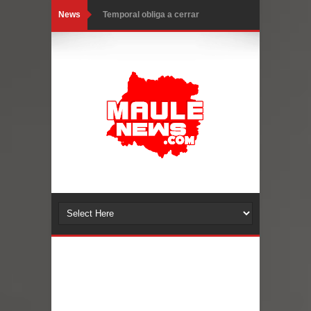
News
Temporal obliga a cerrar
anticipadamente la Fiesta del
Chancho en Talca tras caída de
ramas cerca de carpas
Miles llegan a la Plaza de Armas de
Talca en el inicio de la Fiesta del
Chancho 2026
Torneo de Asadores reúne a 13
equipos en la Fiesta del Chancho
2026 en Talca
Alerta por hantavirus: expertos piden