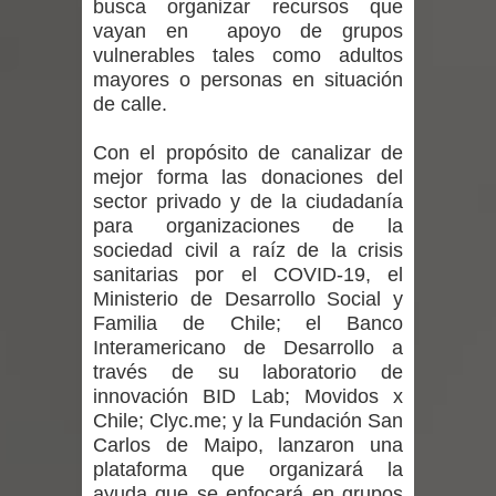
busca organizar recursos que
regresa de Brasil tras impulsar un
vayan en apoyo de grupos
vulnerables tales como adultos
intercambio musical y pedagógico
mayores o personas en situación
de calle.
con comunidades escolares
Alta positividad en influenza hace que
Con el propósito de canalizar de
mejor forma las donaciones del
expertos reiteren llamado a
sector privado y de la ciudadanía
para organizaciones de la
vacunarse
sociedad civil a raíz de la crisis
sanitarias por el COVID-19, el
Mario Meza endurece críticas contra
Ministerio de Desarrollo Social y
Familia de Chile; el Banco
ministra de Salud por dejar fuera a
Interamericano de Desarrollo a
través de su laboratorio de
Linares: “No dará la cara”
innovación BID Lab; Movidos x
Chile; Clyc.me; y la Fundación San
Seremi de Desarrollo Social y Familia
Carlos de Maipo, lanzaron una
plataforma que organizará la
mantiene despliegue para apoyar a
ayuda que se enfocará en grupos