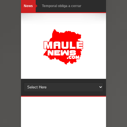
News
Temporal obliga a cerrar
anticipadamente la Fiesta del
Chancho en Talca tras caída de
ramas cerca de carpas
Miles llegan a la Plaza de Armas de
Talca en el inicio de la Fiesta del
Chancho 2026
Torneo de Asadores reúne a 13
equipos en la Fiesta del Chancho
2026 en Talca
Alerta por hantavirus: expertos piden