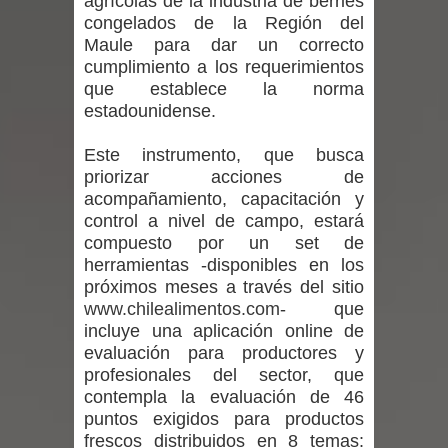
agrícolas de la industria de berries
congelados de la Región del
niños y adolescentes durante la
Maule para dar un correcto
emergencia.
cumplimiento a los requerimientos
que establece la norma
Del anime al K-pop: especialistas U.
estadounidense.
de Chile analizan el creciente interés
Este instrumento, que busca
priorizar acciones de
por las culturas japonesa y coreana
acompañamiento, capacitación y
control a nivel de campo, estará
Renuncia del seremi Minvu en el
compuesto por un set de
herramientas -disponibles en los
Maule golpea al Gobierno en medio de
próximos meses a través del sitio
www.chilealimentos.com
- que
denuncias por viviendas sociales en
incluye una aplicación online de
evaluación para productores y
Talca
profesionales del sector, que
contempla la evaluación de 46
Diputado Jorge Guzmán rechaza
puntos exigidos para productos
frescos distribuidos en 8 temas:
proyecto de interconexión eléctrica