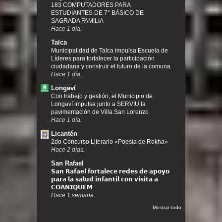
183 COMPUTADORES PARA
ESTUDIANTES DE 7° BÁSICO DE
SAGRADA FAMILIA
Hace 1 día.
Talca
Municipalidad de Talca impulsa Escuela de
Líderes para fortalecer la participación
ciudadana y construir el futuro de la comuna
Hace 1 día.
Longaví
Con trabajo y gestión, el Municipio de
Longaví impulsa junto a SERVIU la
pavimentación de Villa San Lorenzo
Hace 1 día.
Licantén
2do Concurso Literario «Poesía de Rokha»
Hace 2 días.
San Rafael
𝗦𝗮𝗻 𝗥𝗮𝗳𝗮𝗲𝗹 𝗳𝗼𝗿𝘁𝗮𝗹𝗲𝗰𝗲 𝗿𝗲𝗱𝗲𝘀 𝗱𝗲 𝗮𝗽𝗼𝘆𝗼
𝗽𝗮𝗿𝗮 𝗹𝗮 𝘀𝗮𝗹𝘂𝗱 𝗶𝗻𝗳𝗮𝗻𝘁𝗶𝗹 𝗰𝗼𝗻 𝘃𝗶𝘀𝗶𝘁𝗮 𝗮
𝗖𝗢𝗔𝗡𝗜𝗤𝗨𝗘𝗠
Hace 1 semana.
Mostrar todo