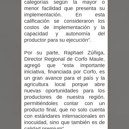
categorías según la mayor o
proceso de vacunación escolar
menor facilidad que presenta su
implementación. En esta
Se activa Código Azul en Talca ante
calificación se consideraron los
las bajas temperaturas
costos de implementación y la
capacidad y autonomía del
GORE Maule figura tercero a nivel
productor para su ejecución”.
nacional en gasto por viajes y
Por su parte, Raphael Zúñiga,
Director Regional de Corfo Maule,
traslados con $133 millones
agregó que “esta importante
iniciativa, financiada por Corfo, es
Dos internos intentaron escapar por
un gran avance para el país y la
agricultura local porque abre
un forado desde la cárcel de Talca
nuevas oportunidades para los
productores de nuestra región,
permitiéndoles contar con un
producto final, que no solo cuenta
con estándares internacionales en
inocuidad, sino que también es de
calidad premium”.