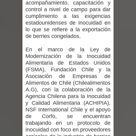
acompañamiento, capacitación y
regresa de Brasil tras impulsar un
control a nivel de campo para dar
intercambio musical y pedagógico
cumplimiento a las exigencias
estadounidenses de inocuidad en
con comunidades escolares
lo que se refiere a la exportación
de berries congelados.
Alta positividad en influenza hace que
En el marco de la Ley de
expertos reiteren llamado a
Modernización de la Inocuidad
Alimentaria de Estados Unidos
vacunarse
(FSMA), Fundación Chile y la
Asociación de Empresas de
Mario Meza endurece críticas contra
Alimentos de Chile (Chilealimentos
A.G), con la colaboración de la
ministra de Salud por dejar fuera a
Agencia Chilena para la Inocuidad
y Calidad Alimentaria (ACHIPIA),
Linares: “No dará la cara”
NSF International Chile y el apoyo
de Corfo, se encuentran
Seremi de Desarrollo Social y Familia
trabajando en un protocolo de
inocuidad con foco en proveedores
mantiene despliegue para apoyar a