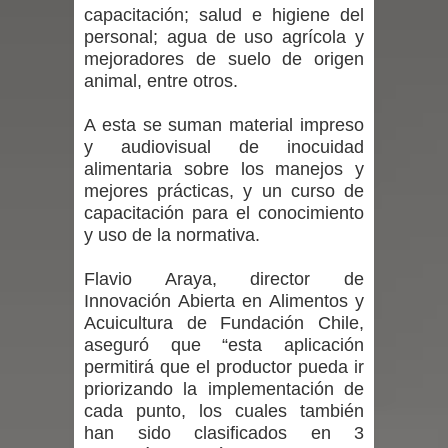
capacitación; salud e higiene del
personal; agua de uso agrícola y
en la alta cordillera del Maule por su
mejoradores de suelo de origen
impacto ambiental
animal, entre otros.
INDAP entregó $189 millones en
A esta se suman material impreso
y audiovisual de inocuidad
incentivos a usuarios de PRODESAL
alimentaria sobre los manejos y
mejores prácticas, y un curso de
de la provincia de Linares
capacitación para el conocimiento
y uso de la normativa.
Municipalidad de Curicó apuesta a la
Flavio Araya, director de
innovación en tecnología educativa
Innovación Abierta en Alimentos y
Acuicultura de Fundación Chile,
con nuevas pantallas interactivas del
aseguró que “esta aplicación
permitirá que el productor pueda ir
Colegio El Boldo
priorizando la implementación de
cada punto, los cuales también
Municipalidad de Curicó inició
han sido clasificados en 3