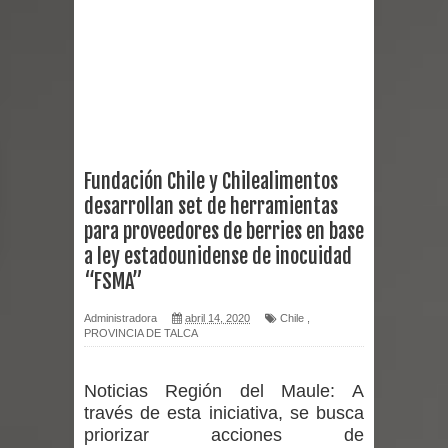
reforzar medidas y consulta oportuna
Matrimonios Linarenses Celebraron
Bodas de Oro
Departamento Comunal de Salud de
Fundación Chile y Chilealimentos
desarrollan set de herramientas
Curicó desarrollará jornada de
para proveedores de berries en base
vacunación contra la Influenza y otros
a ley estadounidense de inocuidad
“FSMA”
virus respiratorios
Administradora
abril 14, 2020
Chile
,
Empedrado desarrolló con éxito el
PROVINCIA DE TALCA
desafío guerreros 2026
Noticias Región del Maule:
A
través de esta iniciativa, se busca
Banda linarense Los Remembers
priorizar acciones de