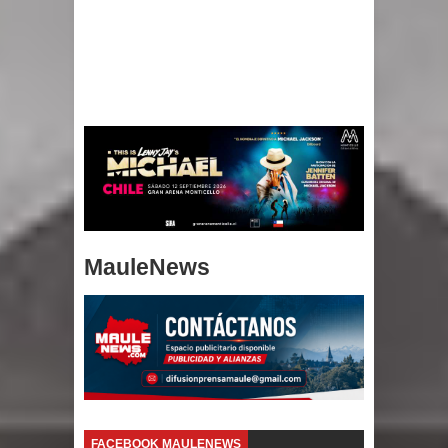
MauleNews
FACEBOOK MAULENEWS