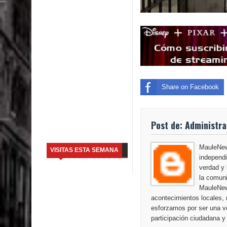
Share on Facebook
Post de: Administr
MauleNews
VISITAS ESTA SEMANA
independi
verdad y 
la comuni
MauleNew
acontecimientos locales, 
esforzamos por ser una vo
participación ciudadana y