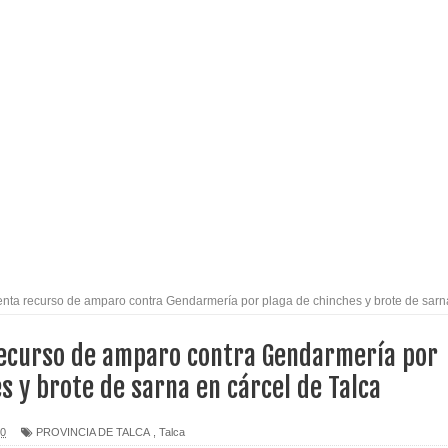
espliegue para apoyar a niños y adolescentes durante la
izan el creciente interés por las culturas japonesa y coreana
Gobierno en medio de denuncias por viviendas sociales en
nexión eléctrica en la alta cordillera del Maule por su
nta recurso de amparo contra Gendarmería por plaga de chinches y brote de sarn
arios de PRODESAL de la provincia de Linares
ecurso de amparo contra Gendarmería por
n tecnología educativa con nuevas pantallas interactivas del
s y brote de sarna en cárcel de Talca
20
PROVINCIA DE TALCA
,
Talca