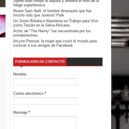
Spider-Man rompe la taquilla y entierra el mito de la
fatiga superheroica
Muere Sam Neill: el hombre dinosaurio que fue
mucho más que Jurassic Park
Un Joven Británico Abandona su Trabajo para Vivir
como Tarzán en la Selva Africana
Actriz de "The Nanny" fue secuestrada por los
extraterrestres.
ArLynn Presser, la mujer que cruzó el mundo para
conocer a sus amigos de Facebook
FORMULARIO DE CONTACTO
Nombre
Correo electrónico
*
Mensaje
*