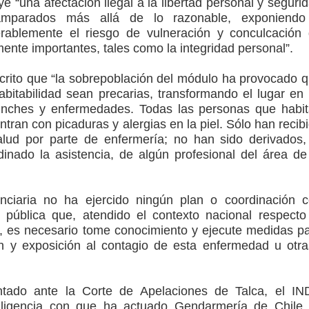
uye “una afectación ilegal a la libertad personal y seguri
 amparados más allá de lo razonable, exponiendo
ablemente el riesgo de vulneración y conculcación
ente importantes, tales como la integridad personal”.
crito que “la sobrepoblación del módulo ha provocado 
abitabilidad sean precarias, transformando el lugar en
inches y enfermedades. Todas las personas que habi
ran con picaduras y alergias en la piel. Sólo han recib
alud por parte de enfermería; no han sido derivados,
nado la asistencia, de algún profesional del área de
enciaria no ha ejercido ningún plan o coordinación 
 pública que, atendido el contexto nacional respecto
s, es necesario tome conocimiento y ejecute medidas p
n y exposición al contagio de esta enfermedad u otra
ntado ante la Corte de Apelaciones de Talca, el I
gligencia con que ha actuado Gendarmería de Chile