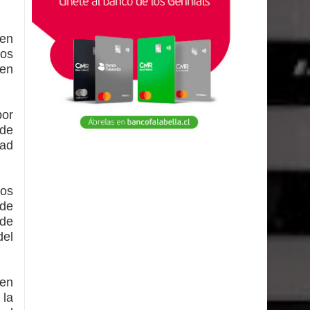
ien
los
 en
por
 de
dad
mos
 de
 de
del
 en
 la