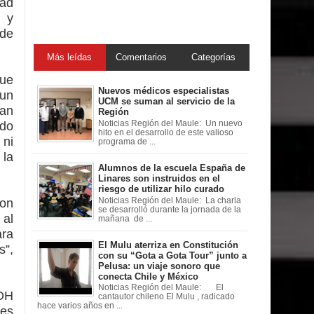
dad
 y
 de
Más leídas
Comentarios
Categorías
que
Nuevos médicos especialistas
 un
UCM se suman al servicio de la
tan
Región
ido
Noticias Región del Maule: Un nuevo
hito en el desarrollo de este valioso
 ni
programa de ...
 la
Alumnos de la escuela España de
Linares son instruidos en el
riesgo de utilizar hilo curado
Noticias Región del Maule: La charla
con
se desarrolló durante la jornada de la
 al
mañana de ...
ara
El Mulu aterriza en Constitución
s”,
con su “Gota a Gota Tour” junto a
Pelusa: un viaje sonoro que
conecta Chile y México
Noticias Región del Maule: El
NDH
cantautor chileno El Mulu , radicado
hace varios años en ...
 es