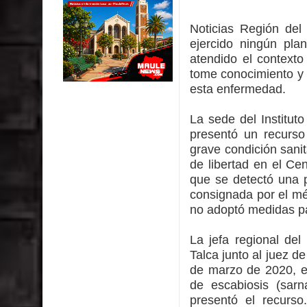
Municipalidad de Curicó inició proceso de vacuna
Noticias Región de
Se activa Código Azul en Talca ante las bajas te
ejercido ningún pla
atendido el contexto
GORE Maule figura tercero a nivel nacional en gas
tome conocimiento y 
esta enfermedad.
Dos internos intentaron escapar por un forado des
La sede del Institu
Temporal obliga a cerrar anticipadamente la Fies
presentó un recurso
grave condición sani
de libertad en el Ce
que se detectó una p
consignada por el méd
no adoptó medidas pa
La jefa regional de
Talca junto al juez d
de marzo de 2020, el
de escabiosis (sar
presentó el recurso