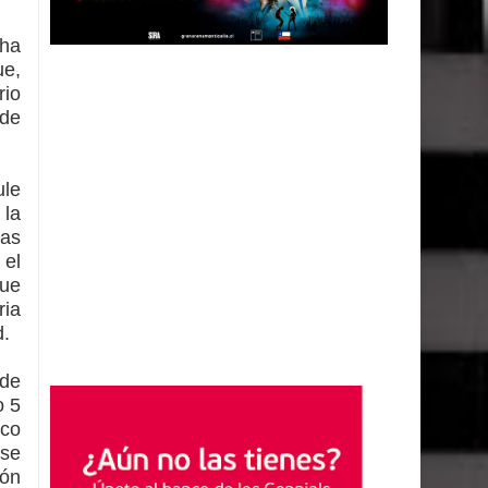
 ha
ue,
rio
 de
ule
 la
das
 el
fue
ria
d.
 de
o 5
ico
 se
ión