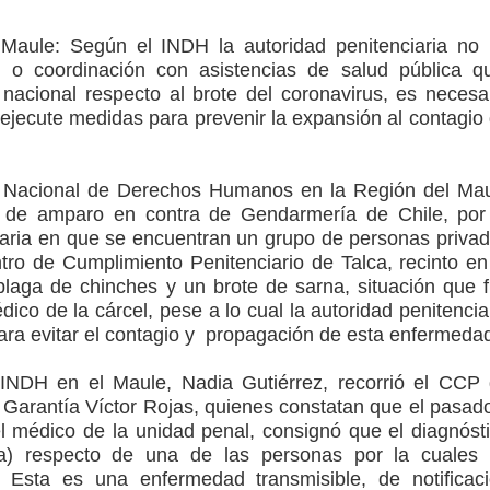
ción escolar
l Maule:
Según el INDH la autoridad penitenciaria no
mperaturas
n o coordinación con asistencias de salud pública q
 nacional respecto al brote del coronavirus, es necesa
to por viajes y traslados con $133 millones
ejecute medidas para prevenir la expansión al contagio
de la cárcel de Talca
to Nacional de Derechos Humanos en la Región del Ma
ta del Chancho en Talca tras caída de ramas cerca de carpas
 de amparo en contra de Gendarmería de Chile, por
taria en que se encuentran un grupo de personas priva
ntro de Cumplimiento Penitenciario de Talca, recinto en
laga de chinches y un brote de sarna, situación que 
ico de la cárcel, pese a lo cual la autoridad penitencia
ra evitar el contagio y propagación de esta enfermeda
l INDH en el Maule, Nadia Gutiérrez, recorrió el CCP
e Garantía Víctor Rojas, quienes constatan que el pasad
 médico de la unidad penal, consignó que el diagnóst
na) respecto de una de las personas por la cuales
. Esta es una enfermedad transmisible, de notificac