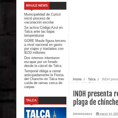
MAULE NEWS
Seremi de Desarrollo Social y Familia mantiene d
Municipalidad de Curicó
inició proceso de
emergencia.
vacunación escolar
Se activa Código Azul en
Talca ante las bajas
Del anime al K-pop: especialistas U. de Chile anal
temperaturas
GORE Maule figura tercero
Renuncia del seremi Minvu en el Maule golpea al 
a nivel nacional en gasto
por viajes y traslados con
$133 millones
Talca
Dos internos intentaron
escapar por un forado
Diputado Jorge Guzmán rechaza proyecto de interco
desde la cárcel de Talca
Temporal obliga a cerrar
anticipadamente la Fiesta
impacto ambiental
del Chancho en Talca tras
Home
/
Talca
/
INDH prese
caída de ramas cerca de
en cárcel de Talca
carpas
INDAP entregó $189 millones en incentivos a usu
INDH presenta r
Municipalidad de Curicó apuesta a la innovación e
plaga de chinche
TALCA
Colegio El Boldo
Administradora
marzo 14, 20