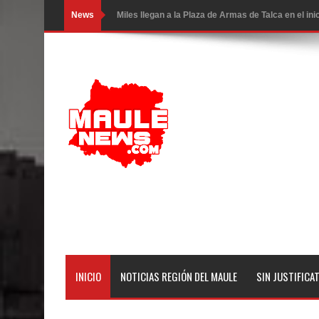
News
Miles llegan a la Plaza de Armas de Talca en el in
Torneo de Asadores reúne a 13 equipos en la Fies
Alerta por hantavirus: expertos piden reforzar m
Matrimonios Linarenses Celebraron Bodas de Or
Departamento Comunal de Salud de Curicó desarrol
virus respiratorios
Empedrado desarrolló con éxito el desafío guerre
Banda linarense Los Remembers regresa de Brasi
comunidades escolares
INICIO
NOTICIAS REGIÓN DEL MAULE
SIN JUSTIFICA
Alta positividad en influenza hace que expertos r
Mario Meza endurece críticas contra ministra de S