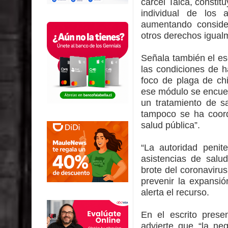
cárcel Talca, constit
individual de los
aumentando consider
otros derechos igualm
Señala también el es
las condiciones de h
foco de plaga de ch
ese módulo se encuent
un tratamiento de s
tampoco se ha coordi
salud pública”.
“La autoridad penit
asistencias de salud
brote del coronaviru
prevenir la expansió
alerta el recurso.
En el escrito prese
advierte que “la ne