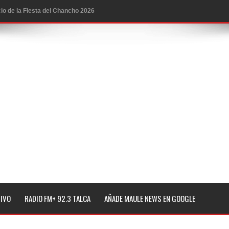
icio de la Fiesta del Chancho 2026
ta del Chancho 2026 en Talca
edidas y consulta oportuna
o
lará jornada de vacunación contra la Influenza y otros
ros 2026
l tras impulsar un intercambio musical y pedagógico con
TIVO
RADIO FM+ 92.3 TALCA
AÑADE MAULE NEWS EN GOOGLE
eiteren llamado a vacunarse
alud por dejar fuera a Linares: “No dará la cara”