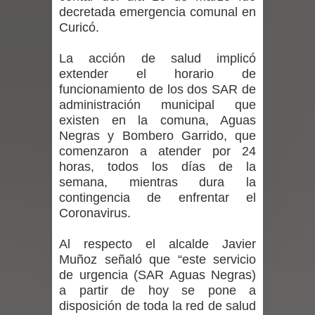
decretada emergencia comunal en
niños y adolescentes durante la
Curicó.
emergencia.
La acción de salud implicó
extender el horario de
Del anime al K-pop: especialistas U.
funcionamiento de los dos SAR de
administración municipal que
de Chile analizan el creciente interés
existen en la comuna, Aguas
por las culturas japonesa y coreana
Negras y Bombero Garrido, que
comenzaron a atender por 24
Renuncia del seremi Minvu en el
horas, todos los días de la
semana, mientras dura la
Maule golpea al Gobierno en medio de
contingencia de enfrentar el
Coronavirus.
denuncias por viviendas sociales en
Al respecto el alcalde Javier
Talca
Muñoz señaló que “este servicio
de urgencia (SAR Aguas Negras)
Diputado Jorge Guzmán rechaza
a partir de hoy se pone a
disposición de toda la red de salud
proyecto de interconexión eléctrica