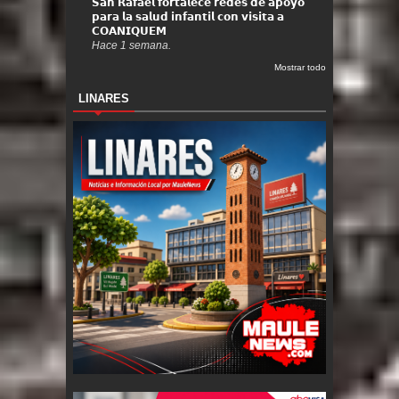
𝗦𝗮𝗻 𝗥𝗮𝗳𝗮𝗲𝗹 𝗳𝗼𝗿𝘁𝗮𝗹𝗲𝗰𝗲 𝗿𝗲𝗱𝗲𝘀 𝗱𝗲 𝗮𝗽𝗼𝘆𝗼
𝗽𝗮𝗿𝗮 𝗹𝗮 𝘀𝗮𝗹𝘂𝗱 𝗶𝗻𝗳𝗮𝗻𝘁𝗶𝗹 𝗰𝗼𝗻 𝘃𝗶𝘀𝗶𝘁𝗮 𝗮
𝗖𝗢𝗔𝗡𝗜𝗤𝗨𝗘𝗠
Hace 1 semana.
Mostrar todo
LINARES