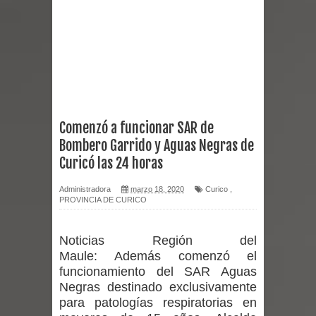
reforzar medidas y consulta oportuna
Matrimonios Linarenses Celebraron
Bodas de Oro
Departamento Comunal de Salud de
Comenzó a funcionar SAR de
Bombero Garrido y Aguas Negras de
Curicó desarrollará jornada de
Curicó las 24 horas
vacunación contra la Influenza y otros
Administradora
marzo 18, 2020
Curico
,
PROVINCIA DE CURICO
virus respiratorios
Empedrado desarrolló con éxito el
Noticias Región del
Maule:
Además comenzó el
desafío guerreros 2026
funcionamiento del SAR Aguas
Negras destinado exclusivamente
Banda linarense Los Remembers
para patologías respiratorias en