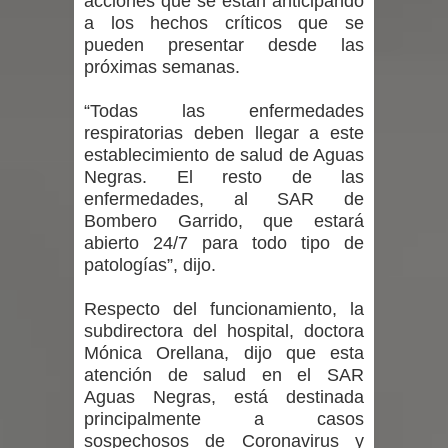
acciones que se están anticipando
proceso de vacunación escolar
a los hechos críticos que se
pueden presentar desde las
Se activa Código Azul en Talca ante
próximas semanas.
las bajas temperaturas
“Todas las enfermedades
respiratorias deben llegar a este
GORE Maule figura tercero a nivel
establecimiento de salud de Aguas
Negras. El resto de las
nacional en gasto por viajes y
enfermedades, al SAR de
traslados con $133 millones
Bombero Garrido, que estará
abierto 24/7 para todo tipo de
Dos internos intentaron escapar por
patologías”, dijo.
un forado desde la cárcel de Talca
Respecto del funcionamiento, la
subdirectora del hospital, doctora
Mónica Orellana, dijo que esta
atención de salud en el SAR
Aguas Negras, está destinada
principalmente a casos
sospechosos de Coronavirus y