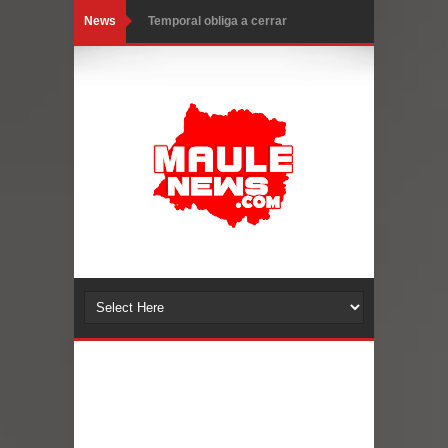
News
Temporal obliga a cerrar
anticipadamente la Fiesta del
Chancho en Talca tras caída de
ramas cerca de carpas
Miles llegan a la Plaza de Armas de
Talca en el inicio de la Fiesta del
Chancho 2026
Torneo de Asadores reúne a 13
equipos en la Fiesta del Chancho
2026 en Talca
Alerta por hantavirus: expertos piden