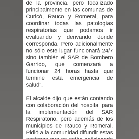
de la provincia, pero focalizado
principalmente en las comunas de
en la alta cordillera del Maule por su
Curicó, Rauco y Romeral, para
coordinar todas las patologías
impacto ambiental
respiratorias que podamos ir
evaluando y derivando donde
INDAP entregó $189 millones en
corresponda. Pero adicionalmente
no sólo este lugar funcionará 24/7
incentivos a usuarios de PRODESAL
sino también el SAR de Bombero
de la provincia de Linares
Garrido, que comenzará a
funcionar 24 horas hasta que
Municipalidad de Curicó apuesta a la
termine esta emergencia de
salud”.
innovación en tecnología educativa
El alcalde dijo que están contando
con nuevas pantallas interactivas del
con colaboración del hospital para
la implementación del SAR
Colegio El Boldo
Respiratorio, pero además de los
municipios de Rauco y Romeral.
Municipalidad de Curicó inició
Pidió a la comunidad difundir estas