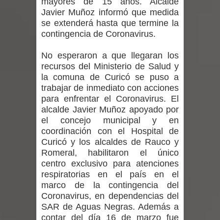
mayores de 15 años. Alcalde
regresa de Brasil tras impulsar un
Javier Muñoz informó que medida
se extenderá hasta que termine la
intercambio musical y pedagógico
contingencia de Coronavirus.
con comunidades escolares
No esperaron a que llegaran los
recursos del Ministerio de Salud y
Alta positividad en influenza hace que
la comuna de Curicó se puso a
expertos reiteren llamado a
trabajar de inmediato con acciones
para enfrentar el Coronavirus. El
vacunarse
alcalde Javier Muñoz apoyado por
el concejo municipal y en
Mario Meza endurece críticas contra
coordinación con el Hospital de
Curicó y los alcaldes de Rauco y
ministra de Salud por dejar fuera a
Romeral, habilitaron el único
centro exclusivo para atenciones
Linares: “No dará la cara”
respiratorias en el país en el
marco de la contingencia del
Seremi de Desarrollo Social y Familia
Coronavirus, en dependencias del
SAR de Aguas Negras. Además a
mantiene despliegue para apoyar a
contar del día 16 de marzo fue