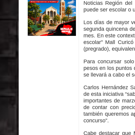
Noticias Región del
Municipalidad de Curicó inició proceso de vacuna
puede ser escolar o 
Se activa Código Azul en Talca ante las bajas te
Los días de mayor ve
GORE Maule figura tercero a nivel nacional en gas
segunda quincena de
mes. En este contex
Dos internos intentaron escapar por un forado des
escolar" Mall Curicó
(pregrado), equivalen
Temporal obliga a cerrar anticipadamente la Fies
Para concursar solo
pesos en los puntos 
se llevará a cabo el 
Carlos Hernández Sa
de esta iniciativa “
importantes de marz
de contar con preci
también queremos apor
concurso”.
Cabe destacar que M