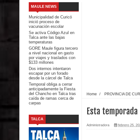
MAULE NEWS
Seremi de Desarrollo Social y Familia mantiene d
Municipalidad de Curicó
inició proceso de
emergencia.
vacunación escolar
Se activa Código Azul en
Talca ante las bajas
Del anime al K-pop: especialistas U. de Chile anal
temperaturas
GORE Maule figura tercero
Renuncia del seremi Minvu en el Maule golpea al 
a nivel nacional en gasto
por viajes y traslados con
$133 millones
Talca
Dos internos intentaron
escapar por un forado
Diputado Jorge Guzmán rechaza proyecto de interco
desde la cárcel de Talca
Temporal obliga a cerrar
anticipadamente la Fiesta
impacto ambiental
del Chancho en Talca tras
Home
/
PROVINCIA DE CU
caída de ramas cerca de
carpas
INDAP entregó $189 millones en incentivos a usu
Esta temporada 
Municipalidad de Curicó apuesta a la innovación e
TALCA
Administradora
febrero 25, 20
Colegio El Boldo