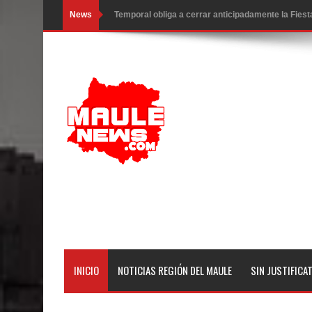
News
Miles llegan a la Plaza de Armas de Talca en el in
Torneo de Asadores reúne a 13 equipos en la Fies
Alerta por hantavirus: expertos piden reforzar m
Matrimonios Linarenses Celebraron Bodas de Or
Departamento Comunal de Salud de Curicó desarrol
virus respiratorios
Empedrado desarrolló con éxito el desafío guerre
Banda linarense Los Remembers regresa de Brasi
comunidades escolares
INICIO
NOTICIAS REGIÓN DEL MAULE
SIN JUSTIFICA
Alta positividad en influenza hace que expertos r
Mario Meza endurece críticas contra ministra de S