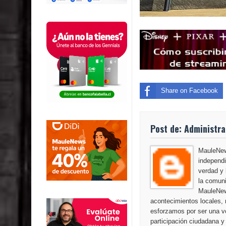
Share on Facebook
Post de: Administr
MauleNews
independi
verdad y 
la comuni
MauleNew
acontecimientos locales, 
esforzamos por ser una vo
participación ciudadana y