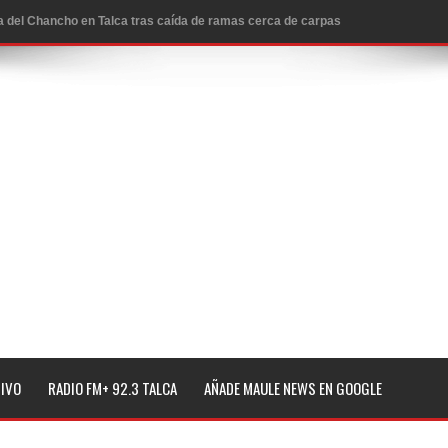
icio de la Fiesta del Chancho 2026
ta del Chancho 2026 en Talca
edidas y consulta oportuna
o
lará jornada de vacunación contra la Influenza y otros
ros 2026
l tras impulsar un intercambio musical y pedagógico con
TIVO
RADIO FM+ 92.3 TALCA
AÑADE MAULE NEWS EN GOOGLE
eiteren llamado a vacunarse
alud por dejar fuera a Linares: “No dará la cara”