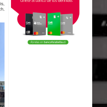
is,
ch,