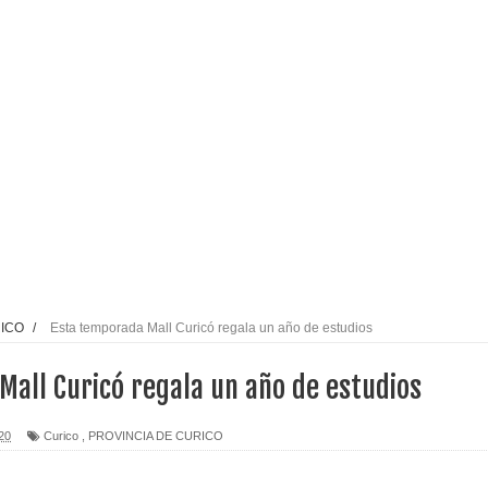
espliegue para apoyar a niños y adolescentes durante la
izan el creciente interés por las culturas japonesa y coreana
Gobierno en medio de denuncias por viviendas sociales en
nexión eléctrica en la alta cordillera del Maule por su
RICO
/
Esta temporada Mall Curicó regala un año de estudios
arios de PRODESAL de la provincia de Linares
Mall Curicó regala un año de estudios
n tecnología educativa con nuevas pantallas interactivas del
20
Curico
,
PROVINCIA DE CURICO