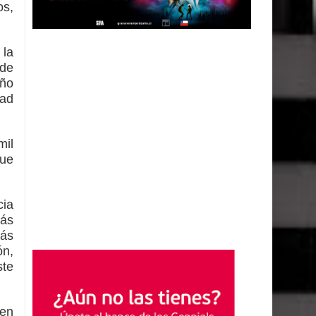
os,
 la
 de
año
dad
mil
que
cia
más
más
ón,
ste
 en