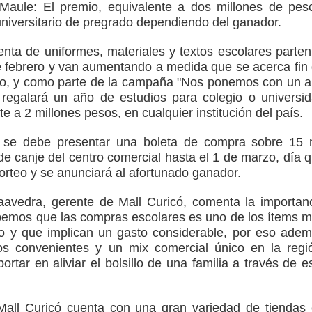
 Maule:
El premio, equivalente a dos millones de pes
ción escolar
universitario de pregrado dependiendo del ganador.
mperaturas
nta de uniformes, materiales y textos escolares parten
to por viajes y traslados con $133 millones
 febrero y van aumentando a medida que se acerca fin
to, y como parte de la campaña "Nos ponemos con un 
de la cárcel de Talca
 regalará un año de estudios para colegio o universi
te a 2 millones pesos, en cualquier institución del país.
ta del Chancho en Talca tras caída de ramas cerca de carpas
 se debe presentar una boleta de compra sobre 15 
de canje del centro comercial hasta el 1 de marzo, día 
sorteo y se anunciará al afortunado ganador.
avedra, gerente de Mall Curicó, comenta la importan
sabemos que las compras escolares es uno de los ítems 
o y que implican un gasto considerable, por eso ade
os convenientes y un mix comercial único en la regi
tar en aliviar el bolsillo de una familia a través de e
all Curicó cuenta con una gran variedad de tiendas