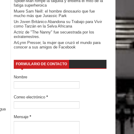
Spider-Man rompe la taquilla y entierra el mito de la
fatiga superheroica
Muere Sam Neill: el hombre dinosaurio que fue
mucho más que Jurassic Park
Un Joven Británico Abandona su Trabajo para Vivir
como Tarzán en la Selva Africana
Actriz de "The Nanny" fue secuestrada por los
extraterrestres.
ArLynn Presser, la mujer que cruzó el mundo para
conocer a sus amigos de Facebook
FORMULARIO DE CONTACTO
Nombre
Correo electrónico
*
igua
Mensaje
*