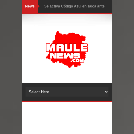
News
Se activa Código Azul en Talca ante
las bajas temperaturas
GORE Maule figura tercero a nivel
nacional en gasto por viajes y
traslados con $133 millones
Dos internos intentaron escapar por
un forado desde la cárcel de Talca
Temporal obliga a cerrar
anticipadamente la Fiesta del
Chancho en Talca tras caída de
ramas cerca de carpas