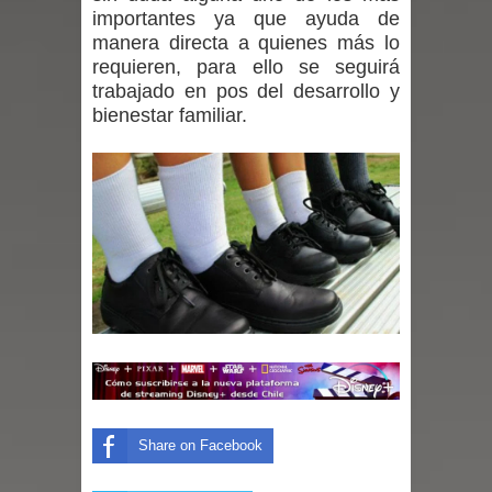
importantes ya que ayuda de
expertos reiteren llamado a
manera directa a quienes más lo
requieren, para ello se seguirá
vacunarse
trabajado en pos del desarrollo y
bienestar familiar.
Mario Meza endurece críticas contra
ministra de Salud por dejar fuera a
Linares: “No dará la cara”
Seremi de Desarrollo Social y Familia
mantiene despliegue para apoyar a
niños y adolescentes durante la
emergencia.
Del anime al K-pop: especialistas U.
Share on Facebook
de Chile analizan el creciente interés