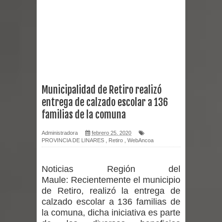
Miles llegan a la Plaza de Armas de
Talca en el inicio de la Fiesta del
Chancho 2026
Torneo de Asadores reúne a 13
Municipalidad de Retiro realizó
entrega de calzado escolar a 136
equipos en la Fiesta del Chancho
familias de la comuna
2026 en Talca
Administradora
febrero 25, 2020
PROVINCIA DE LINARES
,
Retiro
,
WebAncoa
Alerta por hantavirus: expertos piden
reforzar medidas y consulta oportuna
Noticias Región del
Maule:
Recientemente el municipio
Matrimonios Linarenses Celebraron
de Retiro, realizó la entrega de
calzado escolar a 136 familias de
Bodas de Oro
la comuna, dicha iniciativa es parte