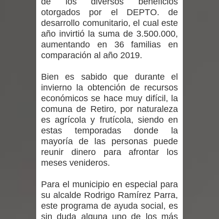
de los diversos beneficios
Departamento Comunal de Salud de
otorgados por el DEPTO. de
desarrollo comunitario, el cual este
Curicó desarrollará jornada de
año invirtió la suma de 3.500.000,
aumentando en 36 familias en
vacunación contra la Influenza y otros
comparación al año 2019.
virus respiratorios
Bien es sabido que durante el
Empedrado desarrolló con éxito el
invierno la obtención de recursos
económicos se hace muy difícil, la
desafío guerreros 2026
comuna de Retiro, por naturaleza
es agrícola y frutícola, siendo en
Banda linarense Los Remembers
estas temporadas donde la
mayoría de las personas puede
regresa de Brasil tras impulsar un
reunir dinero para afrontar los
meses venideros.
intercambio musical y pedagógico
Para el municipio en especial para
con comunidades escolares
su alcalde Rodrigo Ramírez Parra,
este programa de ayuda social, es
Alta positividad en influenza hace que
sin duda alguna uno de los más