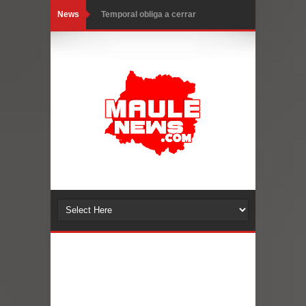
News
Temporal obliga a cerrar
anticipadamente la Fiesta del
Chancho en Talca tras caída de
ramas cerca de carpas
Miles llegan a la Plaza de Armas de
Talca en el inicio de la Fiesta del
Chancho 2026
Torneo de Asadores reúne a 13
equipos en la Fiesta del Chancho
2026 en Talca
Alerta por hantavirus: expertos piden