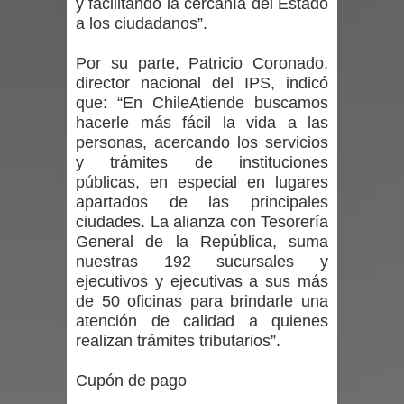
y facilitando la cercanía del Estado
a los ciudadanos”.
en la alta cordillera del Maule por su
Por su parte, Patricio Coronado,
impacto ambiental
director nacional del IPS, indicó
que: “En ChileAtiende buscamos
INDAP entregó $189 millones en
hacerle más fácil la vida a las
personas, acercando los servicios
incentivos a usuarios de PRODESAL
y trámites de instituciones
públicas, en especial en lugares
de la provincia de Linares
apartados de las principales
ciudades. La alianza con Tesorería
Municipalidad de Curicó apuesta a la
General de la República, suma
nuestras 192 sucursales y
innovación en tecnología educativa
ejecutivos y ejecutivas a sus más
con nuevas pantallas interactivas del
de 50 oficinas para brindarle una
atención de calidad a quienes
Colegio El Boldo
realizan trámites tributarios”.
Municipalidad de Curicó inició
Cupón de pago