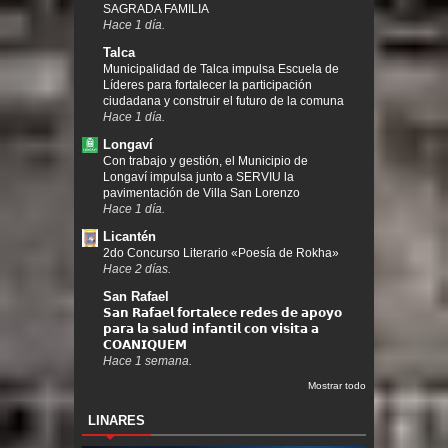
SAGRADA FAMILIA
Hace 1 día.
Talca
Municipalidad de Talca impulsa Escuela de
Líderes para fortalecer la participación
ciudadana y construir el futuro de la comuna
Hace 1 día.
Longaví
Con trabajo y gestión, el Municipio de
Longaví impulsa junto a SERVIU la
pavimentación de Villa San Lorenzo
Hace 1 día.
Licantén
2do Concurso Literario «Poesía de Rokha»
Hace 2 días.
San Rafael
𝗦𝗮𝗻 𝗥𝗮𝗳𝗮𝗲𝗹 𝗳𝗼𝗿𝘁𝗮𝗹𝗲𝗰𝗲 𝗿𝗲𝗱𝗲𝘀 𝗱𝗲 𝗮𝗽𝗼𝘆𝗼
𝗽𝗮𝗿𝗮 𝗹𝗮 𝘀𝗮𝗹𝘂𝗱 𝗶𝗻𝗳𝗮𝗻𝘁𝗶𝗹 𝗰𝗼𝗻 𝘃𝗶𝘀𝗶𝘁𝗮 𝗮
𝗖𝗢𝗔𝗡𝗜𝗤𝗨𝗘𝗠
Hace 1 semana.
Mostrar todo
LINARES