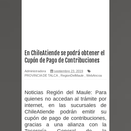
reforzar medidas y consulta oportuna
Matrimonios Linarenses Celebraron
Bodas de Oro
Departamento Comunal de Salud de
En ChileAtiende se podrá obtener el
Cupón de Pago de Contribuciones
Curicó desarrollará jornada de
Administradora
septiembre 23, 2019
vacunación contra la Influenza y otros
PROVINCIA DE TALCA
,
RegionDelMaule
,
WebAncoa
virus respiratorios
Noticias Región del Maule:
Para
Empedrado desarrolló con éxito el
quienes no accedan al trámite por
internet, en las sucursales de
desafío guerreros 2026
ChileAtiende podrán emitir su
cupón de pago de contribuciones,
Banda linarense Los Remembers
gracias a una alianza con la