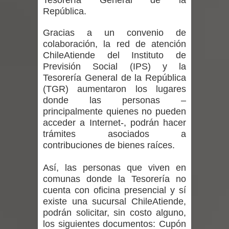
Tesorería General de la
regresa de Brasil tras impulsar un
República.
intercambio musical y pedagógico
Gracias a un convenio de
colaboración, la red de atención
con comunidades escolares
ChileAtiende del Instituto de
Previsión Social (IPS) y la
Alta positividad en influenza hace que
Tesorería General de la República
(TGR) aumentaron los lugares
expertos reiteren llamado a
donde las personas –
principalmente quienes no pueden
vacunarse
acceder a Internet-, podrán hacer
trámites asociados a
Mario Meza endurece críticas contra
contribuciones de bienes raíces.
ministra de Salud por dejar fuera a
Así, las personas que viven en
Linares: “No dará la cara”
comunas donde la Tesorería no
cuenta con oficina presencial y sí
Seremi de Desarrollo Social y Familia
existe una sucursal ChileAtiende,
podrán solicitar, sin costo alguno,
mantiene despliegue para apoyar a
los siguientes documentos: Cupón