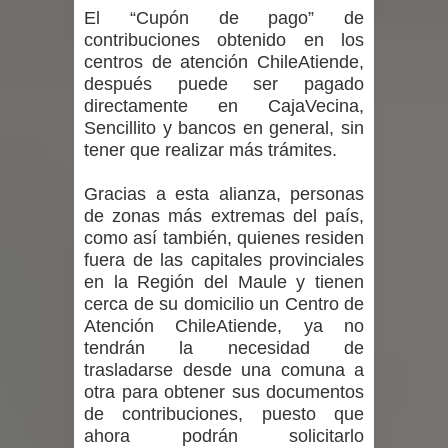
proceso de vacunación escolar
El “Cupón de pago” de
contribuciones obtenido en los
Se activa Código Azul en Talca ante
centros de atención ChileAtiende,
después puede ser pagado
las bajas temperaturas
directamente en CajaVecina,
Sencillito y bancos en general, sin
GORE Maule figura tercero a nivel
tener que realizar más trámites.
nacional en gasto por viajes y
Gracias a esta alianza, personas
de zonas más extremas del país,
traslados con $133 millones
como así también, quienes residen
fuera de las capitales provinciales
Dos internos intentaron escapar por
en la Región del Maule y tienen
cerca de su domicilio un Centro de
un forado desde la cárcel de Talca
Atención ChileAtiende, ya no
tendrán la necesidad de
trasladarse desde una comuna a
otra para obtener sus documentos
de contribuciones, puesto que
ahora podrán solicitarlo