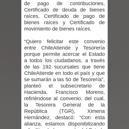
de pago de contribuciones,
niños y adolescentes durante la
Certificado de deuda de bienes
raíces, Certificado de pago de
emergencia.
bienes raíces y Certificado de
movimiento de bienes raíces.
Del anime al K-pop: especialistas U.
“Quiero felicitar este convenio
de Chile analizan el creciente interés
entre ChileAtiende y Tesorería
porque permite acercar el Estado
por las culturas japonesa y coreana
a todos los ciudadanos, a través
de las 192 sucursales que tiene
Renuncia del seremi Minvu en el
ChileAtiende en todo el país y que
se sumarán a las 50 de Tesorería”,
Maule golpea al Gobierno en medio de
planteó el subsecretario de
denuncias por viviendas sociales en
Hacienda, Francisco Moreno,
refiriéndose al convenio, del cual,
Talca
la Tesorera General de la
República (TGR), Ximena
Diputado Jorge Guzmán rechaza
Hernández, destacó: “Con esta
alianza, estamos disponibilizando
proyecto de interconexión eléctrica