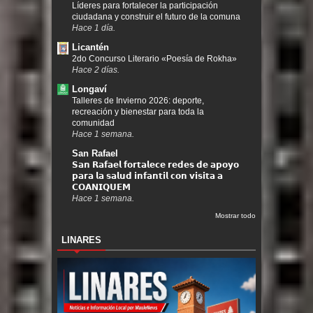
Líderes para fortalecer la participación
ciudadana y construir el futuro de la comuna
Hace 1 día.
Licantén
2do Concurso Literario «Poesía de Rokha»
Hace 2 días.
Longaví
Talleres de Invierno 2026: deporte,
recreación y bienestar para toda la
comunidad
Hace 1 semana.
San Rafael
𝗦𝗮𝗻 𝗥𝗮𝗳𝗮𝗲𝗹 𝗳𝗼𝗿𝘁𝗮𝗹𝗲𝗰𝗲 𝗿𝗲𝗱𝗲𝘀 𝗱𝗲 𝗮𝗽𝗼𝘆𝗼
𝗽𝗮𝗿𝗮 𝗹𝗮 𝘀𝗮𝗹𝘂𝗱 𝗶𝗻𝗳𝗮𝗻𝘁𝗶𝗹 𝗰𝗼𝗻 𝘃𝗶𝘀𝗶𝘁𝗮 𝗮
𝗖𝗢𝗔𝗡𝗜𝗤𝗨𝗘𝗠
Hace 1 semana.
Mostrar todo
LINARES