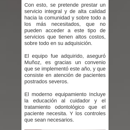
Con esto, se pretende prestar un
niños y adolescentes durante la
servicio integral y de alta calidad
hacia la comunidad y sobre todo a
emergencia.
los más necesitados, que no
pueden acceder a este tipo de
Del anime al K-pop: especialistas U.
servicios que tienen altos costos,
sobre todo en su adquisición.
de Chile analizan el creciente interés
por las culturas japonesa y coreana
El equipo fue adquirido, aseguró
Muñoz, es gracias un convenio
Renuncia del seremi Minvu en el
que se implementó este año, y que
consiste en atención de pacientes
Maule golpea al Gobierno en medio de
postrados severos.
denuncias por viviendas sociales en
El moderno equipamiento Incluye
la educación al cuidador y el
Talca
tratamiento odontológico que el
paciente necesita. Y los controles
Diputado Jorge Guzmán rechaza
que sean necesarios.
proyecto de interconexión eléctrica