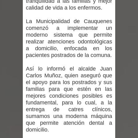
tranquilidad a las familias y mejor
regresa de Brasil tras impulsar un
calidad de vida a los enfermos.
intercambio musical y pedagógico
La Municipalidad de Cauquenes
comenzó a implementar un
con comunidades escolares
moderno sistema que permite
realizar atenciones odontológicas
Alta positividad en influenza hace que
a domicilio, enfocada en los
expertos reiteren llamado a
pacientes postrados de la comuna.
vacunarse
Así lo informó el alcalde Juan
Carlos Muñoz, quien aseguró que
Mario Meza endurece críticas contra
el apoyo para los postrados y sus
familias para que estén en las
ministra de Salud por dejar fuera a
mejores condiciones posibles es
fundamental, para lo cual, a la
Linares: “No dará la cara”
entrega de catres clínicos,
sumamos una moderna máquina
Seremi de Desarrollo Social y Familia
que permite atención dental a
domicilio.
mantiene despliegue para apoyar a