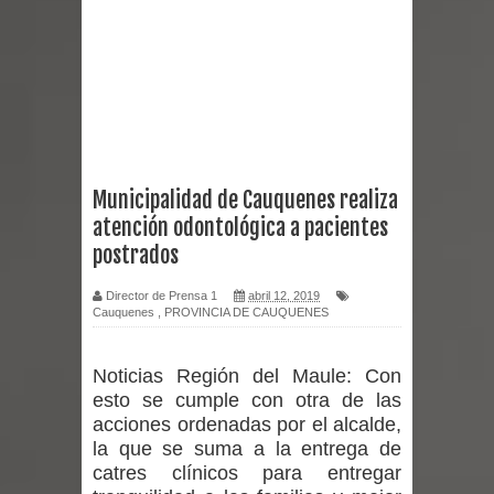
reforzar medidas y consulta oportuna
Matrimonios Linarenses Celebraron
Bodas de Oro
Departamento Comunal de Salud de
Municipalidad de Cauquenes realiza
atención odontológica a pacientes
Curicó desarrollará jornada de
postrados
vacunación contra la Influenza y otros
Director de Prensa 1
abril 12, 2019
Cauquenes
,
PROVINCIA DE CAUQUENES
virus respiratorios
Empedrado desarrolló con éxito el
Noticias Región del Maule:
Con
esto se cumple con otra de las
desafío guerreros 2026
acciones ordenadas por el alcalde,
la que se suma a la entrega de
Banda linarense Los Remembers
catres clínicos para entregar