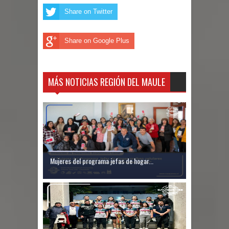
proceso de vacunación escolar
Share on Twitter
Se activa Código Azul en Talca ante
Share on Google Plus
las bajas temperaturas
GORE Maule figura tercero a nivel
MÁS NOTICIAS REGIÓN DEL MAULE
nacional en gasto por viajes y
traslados con $133 millones
Dos internos intentaron escapar por
un forado desde la cárcel de Talca
Mujeres del programa jefas de hogar...