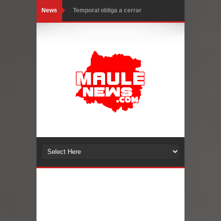
News
Temporal obliga a cerrar
anticipadamente la Fiesta del
Chancho en Talca tras caída de
ramas cerca de carpas
Miles llegan a la Plaza de Armas de
Talca en el inicio de la Fiesta del
Chancho 2026
Torneo de Asadores reúne a 13
equipos en la Fiesta del Chancho
2026 en Talca
Alerta por hantavirus: expertos piden