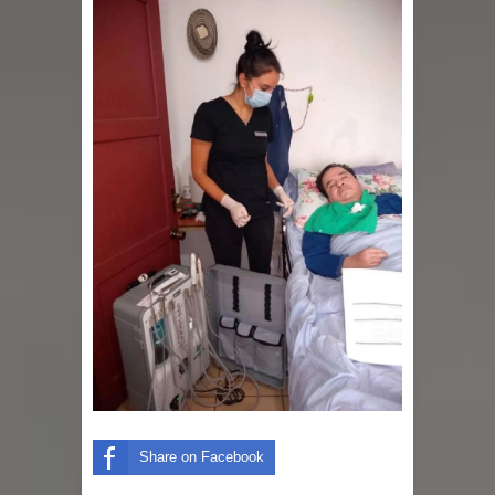
en la alta cordillera del Maule por su
impacto ambiental
INDAP entregó $189 millones en
incentivos a usuarios de PRODESAL
de la provincia de Linares
Municipalidad de Curicó apuesta a la
innovación en tecnología educativa
con nuevas pantallas interactivas del
Colegio El Boldo
Municipalidad de Curicó inició
Share on Facebook