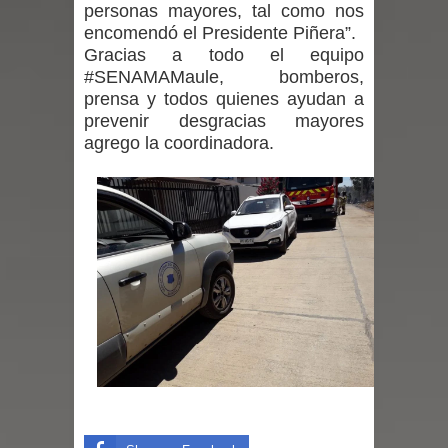
personas mayores, tal como nos
Mario Meza endurece críticas contra
encomendó el Presidente Piñera”.
Gracias a todo el equipo
ministra de Salud por dejar fuera a
#SENAMAMaule, bomberos,
prensa y todos quienes ayudan a
Linares: “No dará la cara”
prevenir desgracias mayores
agrego la coordinadora.
Seremi de Desarrollo Social y Familia
mantiene despliegue para apoyar a
niños y adolescentes durante la
emergencia.
Del anime al K-pop: especialistas U.
de Chile analizan el creciente interés
por las culturas japonesa y coreana
Renuncia del seremi Minvu en el