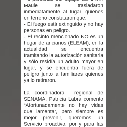
vacunación contra la Influenza y otros
Maule se trasladaron
inmediatamente al lugar, quienes
virus respiratorios
en terreno constataron que:
- El fuego está extinguido y no hay
Empedrado desarrolló con éxito el
personas en peligro.
- El recinto mencionado NO es un
desafío guerreros 2026
hogar de ancianos (ELEAM), en la
actualidad se encuentra
Banda linarense Los Remembers
tramitando la autorización sanitaria
y sólo residía un adulto mayor en
regresa de Brasil tras impulsar un
lugar, y se encuentra fuera de
peligro junto a familiares quienes
intercambio musical y pedagógico
ya lo retiraron.
con comunidades escolares
La coordinadora regional de
Alta positividad en influenza hace que
SENAMA, Patricia Labra comento
“Afortunadamente no hay vidas
expertos reiteren llamado a
que lamentar, pero siempre es
mejor prevenir, queremos un
vacunarse
Servicio proactivo, por y para las