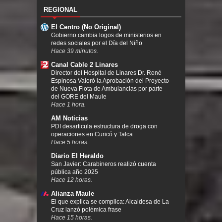
REGIONAL
El Centro (No Original)
Gobierno cambia logos de ministerios en
redes sociales por el Día del Niño
Hace 39 minutos.
Canal Cable 2 Linares
Director del Hospital de Linares Dr. René
Espinosa Valoró la Aprobación del Proyecto
de Nueva Flota de Ambulancias por parte
del GORE del Maule
Hace 1 hora.
AM Noticias
PDI desarticula estructura de droga con
operaciones en Curicó y Talca
Hace 5 horas.
Diario El Heraldo
San Javier: Carabineros realizó cuenta
pública año 2025
Hace 12 horas.
Alianza Maule
El que explica se complica: Alcaldesa de La
Cruz lanzó polémica frase
Hace 15 horas.