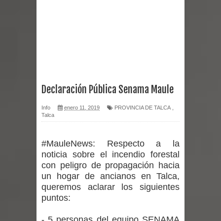
Chancho 2026
Torneo de Asadores reúne a 13
equipos en la Fiesta del Chancho
2026 en Talca
Declaración Pública Senama Maule
Alerta por hantavirus: expertos piden
Info
enero 11, 2019
PROVINCIA DE TALCA
,
Talca
reforzar medidas y consulta oportuna
Matrimonios Linarenses Celebraron
#MauleNews: Respecto a la
noticia sobre el incendio forestal
Bodas de Oro
con peligro de propagación hacia
un hogar de ancianos en Talca,
Departamento Comunal de Salud de
queremos aclarar los siguientes
puntos:
Curicó desarrollará jornada de
- 5 personas del equipo SENAMA