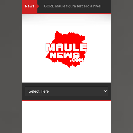
News
GORE Maule figura tercero a nivel
nacional en gasto por viajes y
traslados con $133 millones
Dos internos intentaron escapar por
un forado desde la cárcel de Talca
Temporal obliga a cerrar
anticipadamente la Fiesta del
Chancho en Talca tras caída de
ramas cerca de carpas
Miles llegan a la Plaza de Armas de
Talca en el inicio de la Fiesta del