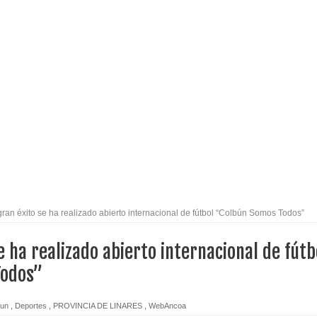
l tras impulsar un intercambio musical y pedagógico con
eiteren llamado a vacunarse
alud por dejar fuera a Linares: “No dará la cara”
espliegue para apoyar a niños y adolescentes durante la
izan el creciente interés por las culturas japonesa y coreana
ran éxito se ha realizado abierto internacional de fútbol “Colbún Somos Todos”
Gobierno en medio de denuncias por viviendas sociales en
e ha realizado abierto internacional de fútb
Todos”
nexión eléctrica en la alta cordillera del Maule por su
bun
,
Deportes
,
PROVINCIA DE LINARES
,
WebAncoa