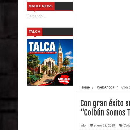
MAULE NEWS
Banda linarense Los Remembers regresa de Brasi
Cargando...
comunidades escolares
TALCA
Alta positividad en influenza hace que expertos r
Mario Meza endurece críticas contra ministra de S
Seremi de Desarrollo Social y Familia mantiene d
emergencia.
Del anime al K-pop: especialistas U. de Chile anal
Home
/
WebAncoa
/
Con g
Renuncia del seremi Minvu en el Maule golpea al 
Con gran éxito s
Talca
“Colbún Somos 
Diputado Jorge Guzmán rechaza proyecto de interco
Info
enero 29, 2019
Col