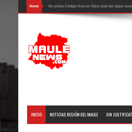
News
Se activa Código Azul en Talca ante las bajas te
GORE Maule figura tercero a nivel nacional en gas
Dos internos intentaron escapar por un forado des
Temporal obliga a cerrar anticipadamente la Fies
Miles llegan a la Plaza de Armas de Talca en el in
Torneo de Asadores reúne a 13 equipos en la Fies
Alerta por hantavirus: expertos piden reforzar m
Matrimonios Linarenses Celebraron Bodas de Or
Departamento Comunal de Salud de Curicó desarrol
INICIO
NOTICIAS REGIÓN DEL MAULE
SIN JUSTIFICA
virus respiratorios
Empedrado desarrolló con éxito el desafío guerre