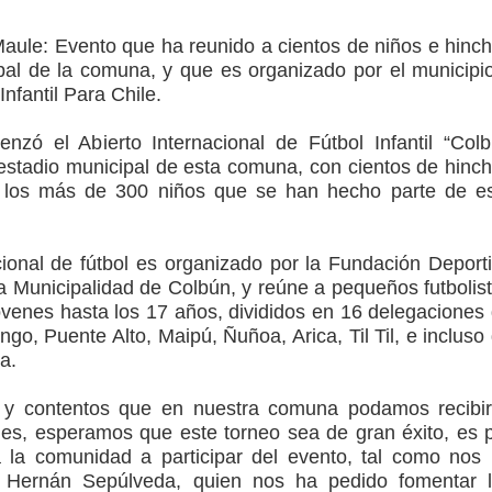
Maule:
Evento que ha reunido a cientos de niños e hinc
arios de PRODESAL de la provincia de Linares
pal de la comuna, y que es organizado por el municipi
nfantil Para Chile.
n tecnología educativa con nuevas pantallas interactivas del
nzó el Abierto Internacional de Fútbol Infantil “Col
stadio municipal de esta comuna, con cientos de hinc
los más de 300 niños que se han hecho parte de e
ción escolar
ional de fútbol es organizado por la Fundación Deport
 la Municipalidad de Colbún, y reúne a pequeños futbolis
óvenes hasta los 17 años, divididos en 16 delegaciones
go, Puente Alto, Maipú, Ñuñoa, Arica, Til Til, e incluso
a.
 y contentos que en nuestra comuna podamos recibi
nes, esperamos que este torneo sea de gran éxito, es 
la comunidad a participar del evento, tal como nos
de Hernán Sepúlveda, quien nos ha pedido fomentar 