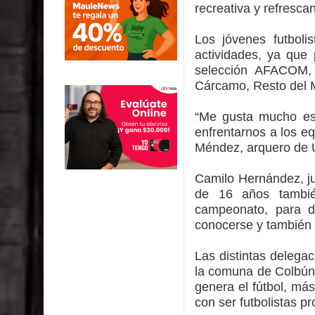
recreativa y refresca
Los jóvenes futboli
actividades, ya que
selección AFACOM,
Cárcamo, Resto del 
“Me gusta mucho es
enfrentarnos a los eq
Méndez, arquero de 
Camilo Hernández, ju
de 16 años también
campeonato, para de
conocerse y también 
Las distintas delega
la comuna de Colbún,
genera el fútbol, má
con ser futbolistas pr