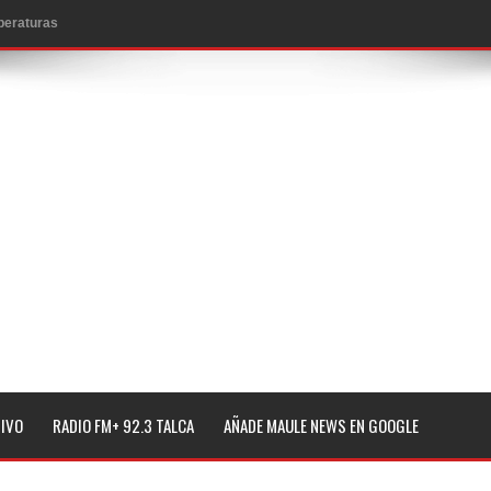
mperaturas
to por viajes y traslados con $133 millones
de la cárcel de Talca
ta del Chancho en Talca tras caída de ramas cerca de carpas
icio de la Fiesta del Chancho 2026
ta del Chancho 2026 en Talca
edidas y consulta oportuna
o
lará jornada de vacunación contra la Influenza y otros
TIVO
RADIO FM+ 92.3 TALCA
AÑADE MAULE NEWS EN GOOGLE
ros 2026