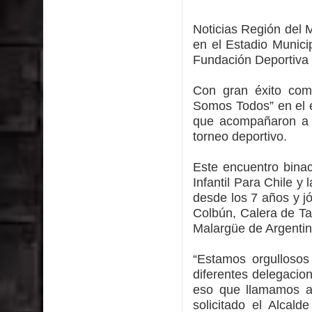
impacto ambiental
Noticias Región del 
INDAP entregó $189 millones en incentivos a usu
en el Estadio Munici
Fundación Deportiva I
Municipalidad de Curicó apuesta a la innovación e
Con gran éxito come
Colegio El Boldo
Somos Todos” en el e
que acompañaron a 
Municipalidad de Curicó inició proceso de vacuna
torneo deportivo.
Este encuentro binac
Infantil Para Chile y
desde los 7 años y j
Colbún, Calera de Tan
Malargüe de Argentin
“Estamos orgullosos
diferentes delegacio
eso que llamamos a 
solicitado el Alcal