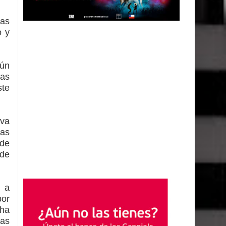
has
o y
bún
has
ste
iva
tas
 de
 de
r a
por
 ha
las