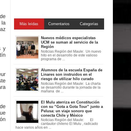
 de
 la
Más leídas
Comentarios
Categorías
az
Nuevos médicos especialistas
UCM se suman al servicio de la
Región
s y
Noticias Región del Maule: Un nuevo
tín
hito en el desarrollo de este valioso
programa de ...
Alumnos de la escuela España de
eur
Linares son instruidos en el
riesgo de utilizar hilo curado
ste
Noticias Región del Maule: La charla
ara
se desarrolló durante la jornada de la
mañana de ...
El Mulu aterriza en Constitución
 de
con su “Gota a Gota Tour” junto a
Pelusa: un viaje sonoro que
que
conecta Chile y México
ión
Noticias Región del Maule: El
cantautor chileno El Mulu , radicado
hace varios años en ...