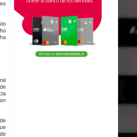
nes
sto
ho
cha
ral
 de
cia
con
 de
que
rde