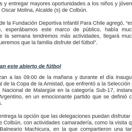
as y entregar mayores oportunidades a los niños y jóve
 Oscar Molina, Alcalde (s) de Colbún.
r de la Fundación Deportiva Infantil Para Chile agregó, “e
o, esperábamos este marco de público, había muc
e la semana tendremos más actividades, llegará mu
eremos que la familia disfrute del fútbol”.
n este abierto de fútbol
zan a las 09:00 de la mañana y durante el día inaugu
al de la Copa de la Amistad, que enfrentó a la Selección
 Nacional de Malargüe en la categoría Sub-17, instan
Argentino, en un emocionante partido que se definió 
.
ntrega la opción que las delegaciones puedan disfrutar
de Colbún, con actividades camaradería, como la visita 
 Balneario Machicura, en la que compartieron una ta