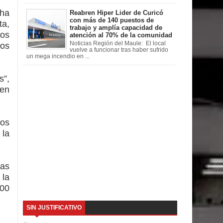
ha
Reabren Hiper Lider de Curicó
con más de 140 puestos de
ta,
trabajo y amplía capacidad de
nos
atención al 70% de la comunidad
Noticias Región del Maule: El local
ros
vuelve a funcionar tras haber sufrido
un mega incendio en ...
s”,
 en
los
 la
das
 la
:00
SIN JUSTIFICATIVO