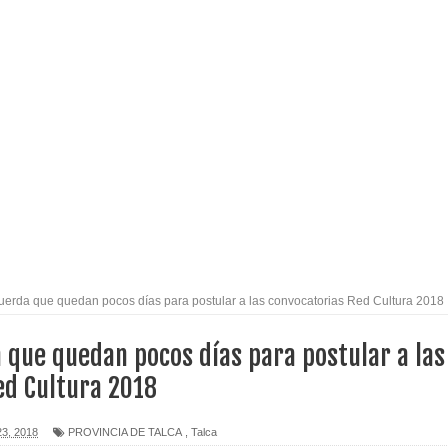
l tras impulsar un intercambio musical y pedagógico con
eiteren llamado a vacunarse
alud por dejar fuera a Linares: “No dará la cara”
espliegue para apoyar a niños y adolescentes durante la
izan el creciente interés por las culturas japonesa y coreana
uerda que quedan pocos días para postular a las convocatorias Red Cultura 2018
Gobierno en medio de denuncias por viviendas sociales en
 que quedan pocos días para postular a las
ed Cultura 2018
nexión eléctrica en la alta cordillera del Maule por su
3, 2018
PROVINCIA DE TALCA
,
Talca