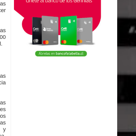
las
cer
ias
:00
l
.
tas
cia
yas
des
tos
Las
l y
ca.