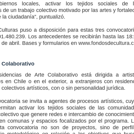
iernos locales, activar los tejidos sociales de 
de un trabajo colectivo motivado por las artes y fortale
de la ciudadanía”, puntualizó.
 Culturas puso a disposición para estas tres convocator
1.480.239. Los antecedentes se recibirán hasta las 18
 de abril. Bases y formularios en
www.fondosdecultura.c
 Colaborativo
idencias de Arte Colaborativo está dirigida a artis
es en Chile o en el exterior, a extranjeros con residen
a colectivos artísticos, con o sin personalidad jurídica.
ocatoria se invita a agentes de procesos artísticos, cu
rmitan activar los tejidos sociales de las comunida
colectivo que genere redes e intercambio de conocimien
 en comunas y espacios focalizados por el programa. 
ta convocatoria no son de proyectos, sino de perfi
ajo metodológico en relación a los objetivos que bus