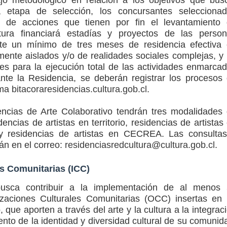
a etapa de selección, los concursantes selecciona
e de acciones que tienen por fin el levantamiento
tura financiará estadías y proyectos de las perso
te un mínimo de tres meses de residencia efectiva
amente aislados y/o de realidades sociales complejas, y
s para la ejecución total de las actividades enmarca
nte la Residencia, se deberán registrar los procesos
rma
bitacoraresidencias.cultura.gob.cl
.
encias de Arte Colaborativo tendrán tres modalidades
encias de artistas en territorio, residencias de artistas
 y residencias de artistas en CECREA. Las consulta
rán en el correo:
residenciasredcultura@cultura.gob.cl
.
es Comunitarias (ICC)
busca contribuir a la implementación de al menos
nizaciones Culturales Comunitarias (OCC) insertas en
, que aporten a través del arte y la cultura a la integrac
miento de la identidad y diversidad cultural de su comunid