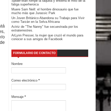
Spider-Man rompe la taquilla y entierra el mito de la
fatiga superheroica
Muere Sam Neill: el hombre dinosaurio que fue
mucho más que Jurassic Park
Un Joven Británico Abandona su Trabajo para Vivir
como Tarzán en la Selva Africana
stá
Actriz de "The Nanny" fue secuestrada por los
extraterrestres.
es,
ArLynn Presser, la mujer que cruzó el mundo para
y/o
conocer a sus amigos de Facebook
 de
FORMULARIO DE CONTACTO
Nombre
Correo electrónico
*
Mensaje
*