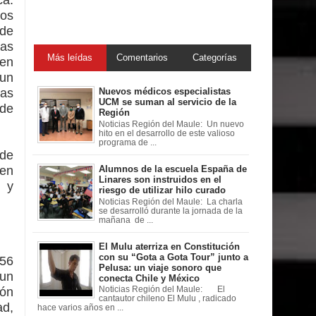
dos
 de
nas
Más leídas
Comentarios
Categorías
 en
 un
das
Nuevos médicos especialistas
UCM se suman al servicio de la
 de
Región
Noticias Región del Maule: Un nuevo
hito en el desarrollo de este valioso
programa de ...
 de
 en
Alumnos de la escuela España de
Linares son instruidos en el
s y
riesgo de utilizar hilo curado
Noticias Región del Maule: La charla
se desarrolló durante la jornada de la
mañana de ...
El Mulu aterriza en Constitución
con su “Gota a Gota Tour” junto a
 56
Pelusa: un viaje sonoro que
 un
conecta Chile y México
ión
Noticias Región del Maule: El
cantautor chileno El Mulu , radicado
ad,
hace varios años en ...