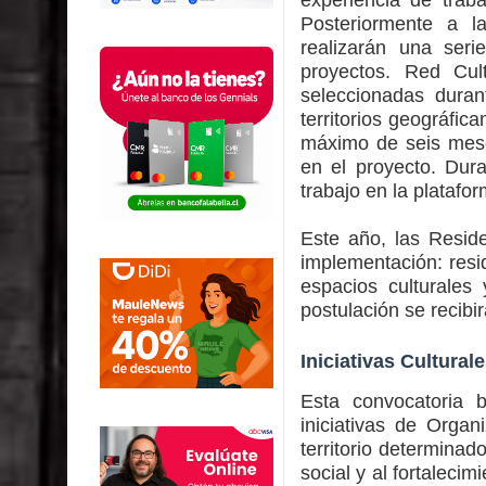
Posteriormente a l
realizarán una seri
proyectos. Red Cul
seleccionadas duran
territorios geográfic
máximo de seis mese
en el proyecto. Dura
trabajo en la platafo
Este año, las Resid
implementación: resid
espacios culturales
postulación se recibi
Iniciativas Cultural
Esta convocatoria 
iniciativas de Orga
territorio determinado
social y al fortaleci