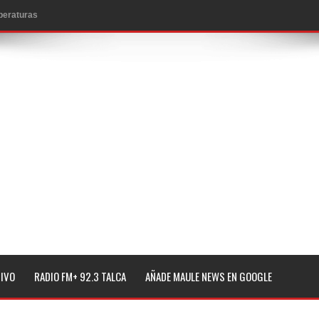
mperaturas
to por viajes y traslados con $133 millones
de la cárcel de Talca
ta del Chancho en Talca tras caída de ramas cerca de carpas
icio de la Fiesta del Chancho 2026
ta del Chancho 2026 en Talca
edidas y consulta oportuna
o
lará jornada de vacunación contra la Influenza y otros
TIVO
RADIO FM+ 92.3 TALCA
AÑADE MAULE NEWS EN GOOGLE
ros 2026