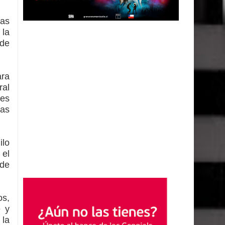
eas
 la
 de
ara
ral
nes
las
ilo
 el
 de
os,
e y
 la