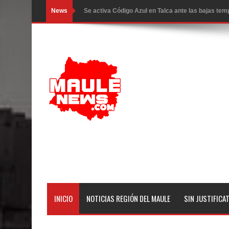
News
Se activa Código Azul en Talca ante las bajas te
GORE Maule figura tercero a nivel nacional en gas
Dos internos intentaron escapar por un forado des
Temporal obliga a cerrar anticipadamente la Fies
Miles llegan a la Plaza de Armas de Talca en el in
Torneo de Asadores reúne a 13 equipos en la Fies
Alerta por hantavirus: expertos piden reforzar m
Matrimonios Linarenses Celebraron Bodas de Or
Departamento Comunal de Salud de Curicó desarrol
INICIO
NOTICIAS REGIÓN DEL MAULE
SIN JUSTIFICA
virus respiratorios
Empedrado desarrolló con éxito el desafío guerre