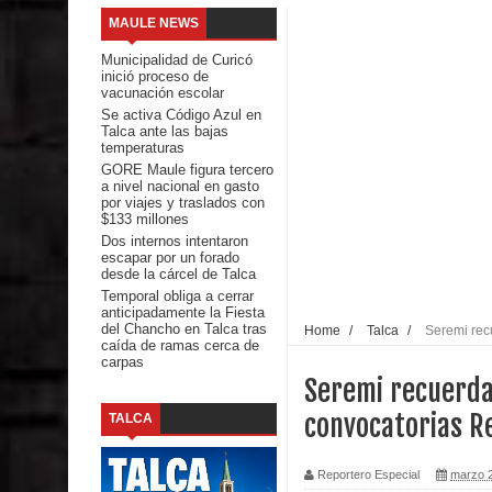
MAULE NEWS
Banda linarense Los Remembers regresa de Brasi
Municipalidad de Curicó
inició proceso de
comunidades escolares
vacunación escolar
Se activa Código Azul en
Talca ante las bajas
Alta positividad en influenza hace que expertos r
temperaturas
GORE Maule figura tercero
Mario Meza endurece críticas contra ministra de S
a nivel nacional en gasto
por viajes y traslados con
$133 millones
Seremi de Desarrollo Social y Familia mantiene d
Dos internos intentaron
escapar por un forado
emergencia.
desde la cárcel de Talca
Temporal obliga a cerrar
anticipadamente la Fiesta
Del anime al K-pop: especialistas U. de Chile anal
del Chancho en Talca tras
Home
/
Talca
/
Seremi rec
caída de ramas cerca de
carpas
Renuncia del seremi Minvu en el Maule golpea al 
Seremi recuerda
Talca
convocatorias R
TALCA
Diputado Jorge Guzmán rechaza proyecto de interco
Reportero Especial
marzo 2