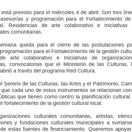
e está previsto para el miércoles 4 de abril. Son tres lín
arios de PRODESAL de la provincia de Linares
r asesorías y programación para el Fortalecimiento de
cal, Residencias de arte colaborativo e Iniciativas
n tecnología educativa con nuevas pantallas interactivas del
ales comunitarias.
mana queda para el cierre de las postulaciones p
 programación para el Fortalecimiento de la gestión cultu
ción escolar
de arte colaborativo e Iniciativas de organizacio
ias, convocatorias que el Ministerio de las Culturas, 
 abrió a través del programa Red Cultura.
 el Seremi de las Culturas, las Artes y el Patrimonio, Cam
 que cada uno de estos instrumentos se relacionan con
úblicas que tienen como centro la planificación cultural
l fortalecimiento de la gestión cultural local.
anizaciones culturales comunitarias, artistas, elenc
ciones y fundaciones culturales municipales a sumars
de estas fuentes de financiamiento. Queremos apoyar