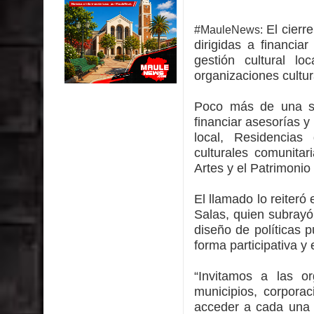
impacto ambiental
El cierr
#MauleNews:
INDAP entregó $189 millones en incentivos a usu
dirigidas a financia
gestión cultural lo
Municipalidad de Curicó apuesta a la innovación e
organizaciones cultur
Colegio El Boldo
Poco más de una se
financiar asesorías y
Municipalidad de Curicó inició proceso de vacuna
local, Residencias 
culturales comunitar
Artes y el Patrimonio
El llamado lo reiteró
Salas, quien subrayó
diseño de políticas p
forma participativa y e
“Invitamos a las org
municipios, corpora
acceder a cada una 