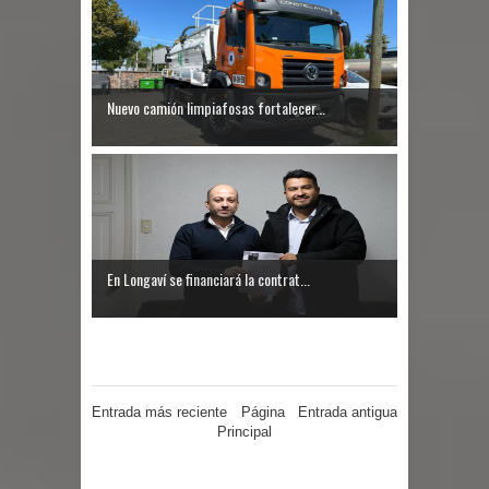
Diputado Jorge Guzmán rechaza
proyecto de interconexión eléctrica
Nuevo camión limpiafosas fortalecer...
en la alta cordillera del Maule por su
impacto ambiental
INDAP entregó $189 millones en
incentivos a usuarios de PRODESAL
En Longaví se financiará la contrat...
de la provincia de Linares
Municipalidad de Curicó apuesta a la
innovación en tecnología educativa
Entrada más reciente
Página
Entrada antigua
Principal
con nuevas pantallas interactivas del