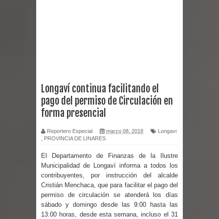
2026 en Talca
Alerta por hantavirus: expertos piden
reforzar medidas y consulta oportuna
Matrimonios Linarenses Celebraron
Longaví continua facilitando el
pago del permiso de Circulación en
Bodas de Oro
forma presencial
Departamento Comunal de Salud de
Reportero Especial
marzo 08, 2018
Longavi
,
PROVINCIA DE LINARES
Curicó desarrollará jornada de
El Departamento de Finanzas de la Ilustre
vacunación contra la Influenza y otros
Municipalidad de Longaví informa a todos los
contribuyentes, por instrucción del alcalde
virus respiratorios
Cristián Menchaca, que para facilitar el pago del
permiso de circulación se atenderá los días
Empedrado desarrolló con éxito el
sábado y domingo desde las 9:00 hasta las
13:00 horas, desde esta semana, incluso el 31