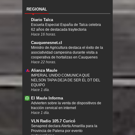
REGIONAL
Diario Talca
Escuela Especial España de Talca celebra
62 años de destacada traytectoria
Hace 16 horas.
Cauquenesnet.cl
Ministro de Agricultura destaca el éxito de la
asociatividad campesina durante visita a
cooperativa de hortalizas en Cauquenes
Hace 22 horas.
Alianza Maule
IMPERIAL UNIDO COMUNICA QUE
NELSON TAPIA DEJA DE SER EL DT DEL
EQUIPO
Hace 1 día.
El Maule Informa
Advierten sobre la venta de dispositivos de
tracción cervical en internet
Hace 1 día.
VLN Radio 105.7 Curicó
Senapred declara Alerta Amarilla para la
Provincia de Palena por evento