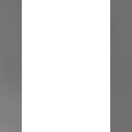
Colegio El Boldo
Municipalidad de Curicó inició
proceso de vacunación escolar
Se activa Código Azul en Talca ante
las bajas temperaturas
GORE Maule figura tercero a nivel
nacional en gasto por viajes y
traslados con $133 millones