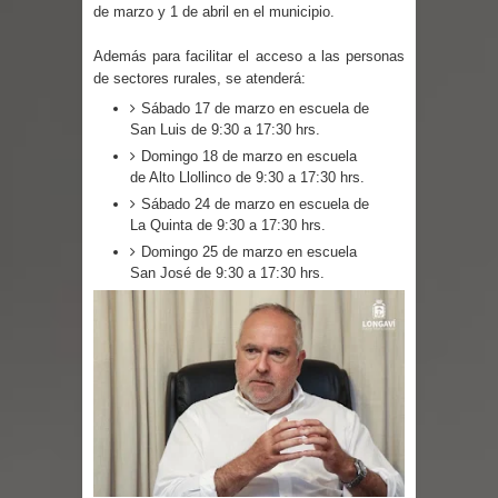
desafío guerreros 2026
de marzo y 1 de abril en el municipio.
Banda linarense Los Remembers
Además para facilitar el acceso a las personas
de sectores rurales, se atenderá:
regresa de Brasil tras impulsar un
Sábado 17 de marzo en escuela de
San Luis de 9:30 a 17:30 hrs.
intercambio musical y pedagógico
Domingo 18 de marzo en escuela
de Alto Llollinco de 9:30 a 17:30 hrs.
con comunidades escolares
Sábado 24 de marzo en escuela de
La Quinta de 9:30 a 17:30 hrs.
Alta positividad en influenza hace que
Domingo 25 de marzo en escuela
San José de 9:30 a 17:30 hrs.
expertos reiteren llamado a
vacunarse
Mario Meza endurece críticas contra
ministra de Salud por dejar fuera a
Linares: “No dará la cara”