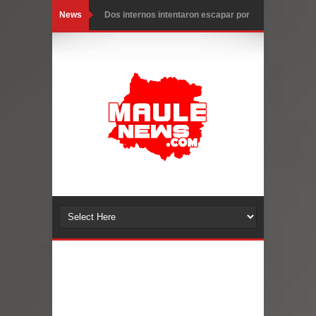
News
Dos internos intentaron escapar por
un forado desde la cárcel de Talca
Temporal obliga a cerrar
anticipadamente la Fiesta del
Chancho en Talca tras caída de
ramas cerca de carpas
Miles llegan a la Plaza de Armas de
Talca en el inicio de la Fiesta del
Chancho 2026
Torneo de Asadores reúne a 13
equipos en la Fiesta del Chancho