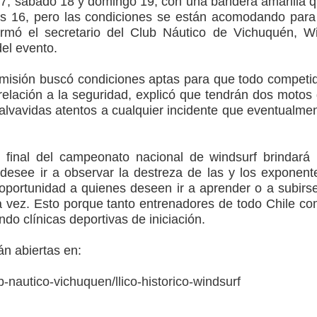
7, sábado 18 y domingo 19, con una bandera amarilla 
es 16, pero las condiciones se están acomodando para
ormó el secretario del Club Náutico de Vichuquén, Wi
el evento.
misión buscó condiciones aptas para que todo competi
 relación a la seguridad, explicó que tendrán dos motos
salvavidas atentos a cualquier incidente que eventualme
y final del campeonato nacional de windsurf brindará
desee ir a observar la destreza de las y los exponent
portunidad a quienes deseen ir a aprender o a subirs
a vez. Esto porque tanto entrenadores de todo Chile c
ndo clínicas deportivas de iniciación.
án abiertas en:
b-nautico-vichuquen/llico-historico-windsurf