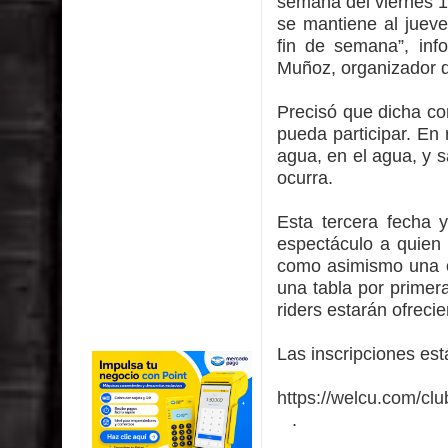
semana del viernes 1
se mantiene al juev
fin de semana”, inf
Muñoz, organizador d
Precisó que dicha co
pueda participar. En
agua, en el agua, y 
ocurra.
Esta tercera fecha 
espectáculo a quien 
como asimismo una o
una tabla por primer
riders estarán ofrecie
Las inscripciones est
https://welcu.com/clu
.