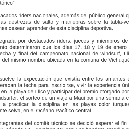
tórico”
to por viajes y traslados con $133 millones
de la cárcel de Talca
tacados riders nacionales, además del público general 
las destrezas de salto y maniobras sobre la tabla-ve
ta del Chancho en Talca tras caída de ramas cerca de carpas
es desean aprender de esta disciplina deportiva.
icio de la Fiesta del Chancho 2026
tegrada por destacados riders, jueces y miembros de
ento determinaron que los días 17, 18 y 19 de enero
ta del Chancho 2026 en Talca
 fecha y final del campeonato nacional de windsurf, Ll
aya del mismo nombre ubicada en la comuna de Vichuqu
edidas y consulta oportuna
o
uelve la expectación que existía entre los amantes 
raban la fecha para inscribirse, vivir la experiencia ún
 en la playa de Llico y participar del premio otorgado por
dsurfer: el sorteo de un viaje a Maui por una semana 
 a practicar la disciplina en las playas color turqu
te selva, en el Océano Pacífico central.
ntegrantes del comité técnico se decidió esperar el fin