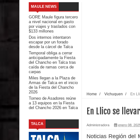
MAULE NEWS
Talca
GORE Maule figura tercero
a nivel nacional en gasto
Diputado Jorge Guzmán rechaza proyecto de interco
por viajes y traslados con
$133 millones
Dos internos intentaron
impacto ambiental
escapar por un forado
desde la cárcel de Talca
INDAP entregó $189 millones en incentivos a usu
Temporal obliga a cerrar
anticipadamente la Fiesta
del Chancho en Talca tras
Municipalidad de Curicó apuesta a la innovación e
caída de ramas cerca de
carpas
Colegio El Boldo
Miles llegan a la Plaza de
Armas de Talca en el inicio
de la Fiesta del Chancho
Seremi de Desarrollo Social y Familia lanzó en e
2026
Home
/
Vichuquen
/
En Ll
Torneo de Asadores reúne
a 13 equipos en la Fiesta
Saludables 2026
del Chancho 2026 en Talca
En Llico se llev
Ballet: La magia de La Cenicienta llegará al Teatr
TALCA
Administradora
enero 08, 202
Día de la Niñez
Noticias Región del