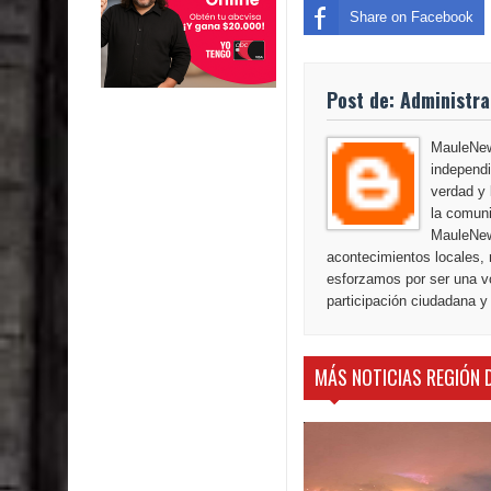
Share on Facebook
Post de: Administr
MauleNews
independi
verdad y 
la comuni
MauleNew
acontecimientos locales, 
esforzamos por ser una vo
participación ciudadana y
MÁS NOTICIAS REGIÓN 