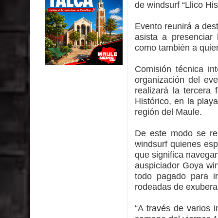
de windsurf “Llico His
GORE Maule figura tercero a nivel nacional en gas
Dos internos intentaron escapar por un forado des
Evento reunirá a des
asista a presenciar 
Temporal obliga a cerrar anticipadamente la Fies
como también a quien
Miles llegan a la Plaza de Armas de Talca en el in
Comisión técnica in
organización del ev
Torneo de Asadores reúne a 13 equipos en la Fies
realizará la tercera
Histórico, en la pl
Alerta por hantavirus: expertos piden reforzar m
región del Maule.
Matrimonios Linarenses Celebraron Bodas de Or
De este modo se res
windsurf quienes espe
que significa navegar
auspiciador Goya win
todo pagado para ir
rodeadas de exuberan
“A través de varios i