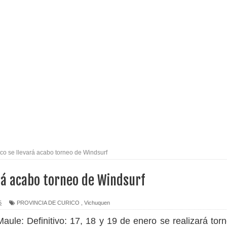
nexión eléctrica en la alta cordillera del Maule por su
arios de PRODESAL de la provincia de Linares
n tecnología educativa con nuevas pantallas interactivas del
l Maule el Fondo Concursable de Promoción de Entornos
ico se llevará acabo torneo de Windsurf
ará acabo torneo de Windsurf
o Regional del Maule en una función especial para celebrar el
5
PROVINCIA DE CURICO
,
Vichuquen
 Maule:
Definitivo: 17, 18 y 19 de enero se realizará tor