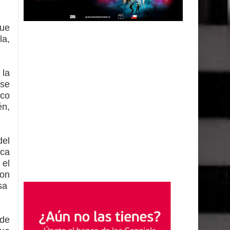
que
la,
 la
 se
ico
én,
del
ica
 el
con
esa
 de