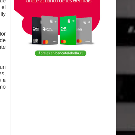
que
 el
lly
dor
 de
nte
 un
es,
e a
omo