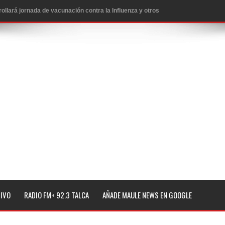
lará jornada de vacunación contra la Influenza y otros
ros 2026
l tras impulsar un intercambio musical y pedagógico con
eiteren llamado a vacunarse
alud por dejar fuera a Linares: “No dará la cara”
espliegue para apoyar a niños y adolescentes durante la
TIVO
RADIO FM+ 92.3 TALCA
AÑADE MAULE NEWS EN GOOGLE
izan el creciente interés por las culturas japonesa y coreana
Gobierno en medio de denuncias por viviendas sociales en