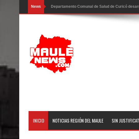
News
Departamento Comunal de Salud de Curicó desarrol
virus respiratorios
Empedrado desarrolló con éxito el desafío guerre
Banda linarense Los Remembers regresa de Brasi
comunidades escolares
Alta positividad en influenza hace que expertos r
Mario Meza endurece críticas contra ministra de S
Seremi de Desarrollo Social y Familia mantiene d
emergencia.
INICIO
NOTICIAS REGIÓN DEL MAULE
SIN JUSTIFICA
Del anime al K-pop: especialistas U. de Chile anal
Renuncia del seremi Minvu en el Maule golpea al 