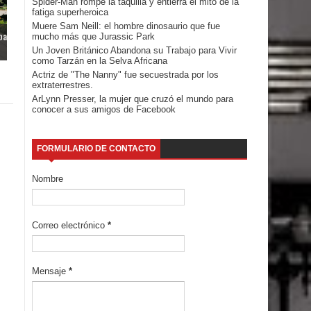
Spider-Man rompe la taquilla y entierra el mito de la
fatiga superheroica
Muere Sam Neill: el hombre dinosaurio que fue
pa
mucho más que Jurassic Park
Un Joven Británico Abandona su Trabajo para Vivir
como Tarzán en la Selva Africana
Actriz de "The Nanny" fue secuestrada por los
extraterrestres.
ArLynn Presser, la mujer que cruzó el mundo para
conocer a sus amigos de Facebook
FORMULARIO DE CONTACTO
Nombre
Correo electrónico
*
Mensaje
*