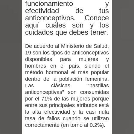
funcionamiento y
expertos reiteren llamado a
efectividad de tus
vacunarse
anticonceptivos. Conoce
aquí cuáles son y los
Mario Meza endurece críticas contra
cuidados que debes tener.
ministra de Salud por dejar fuera a
De acuerdo al Ministerio de Salud,
19 son los tipos de anticonceptivos
Linares: “No dará la cara”
disponibles para mujeres y
hombres en el país, siendo el
Seremi de Desarrollo Social y Familia
método hormonal el más popular
mantiene despliegue para apoyar a
dentro de la población femenina.
Las clásicas “pastillas
niños y adolescentes durante la
anticonceptivas” son consumidas
por el 71% de las mujeres porque
emergencia.
entre sus principales atributos está
la alta efectividad y la casi nula
Del anime al K-pop: especialistas U.
tasa de fallos cuando se utilizan
correctamente (en torno al 0.2%).
de Chile analizan el creciente interés