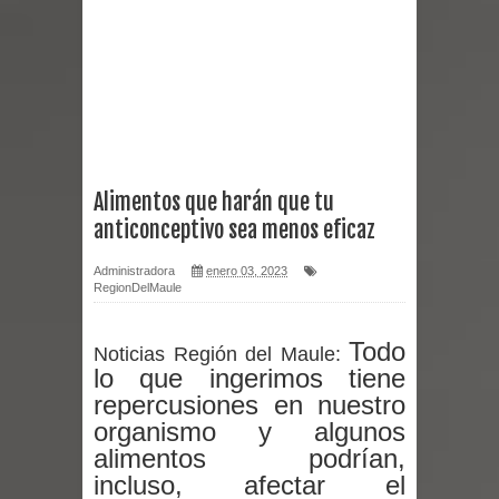
Curicó desarrollará jornada de
vacunación contra la Influenza y otros
virus respiratorios
Empedrado desarrolló con éxito el
Alimentos que harán que tu
anticonceptivo sea menos eficaz
desafío guerreros 2026
Administradora
enero 03, 2023
Banda linarense Los Remembers
RegionDelMaule
regresa de Brasil tras impulsar un
Todo
Noticias Región del Maule:
intercambio musical y pedagógico
lo que ingerimos tiene
repercusiones en nuestro
con comunidades escolares
organismo y algunos
alimentos podrían,
Alta positividad en influenza hace que
incluso, afectar el