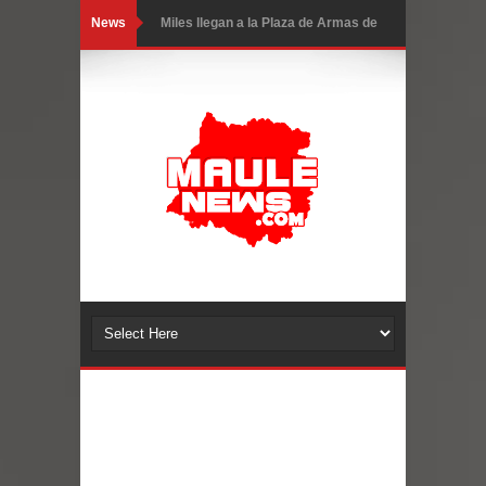
News
Miles llegan a la Plaza de Armas de
Talca en el inicio de la Fiesta del
Chancho 2026
Torneo de Asadores reúne a 13
equipos en la Fiesta del Chancho
2026 en Talca
Alerta por hantavirus: expertos piden
reforzar medidas y consulta oportuna
Matrimonios Linarenses Celebraron
Bodas de Oro
Departamento Comunal de Salud de