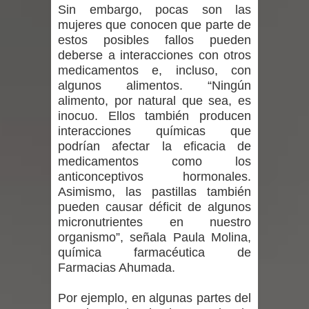
Sin embargo, pocas son las
por las culturas japonesa y coreana
mujeres que conocen que parte de
estos posibles fallos pueden
Renuncia del seremi Minvu en el
deberse a interacciones con otros
medicamentos e, incluso, con
Maule golpea al Gobierno en medio de
algunos alimentos. “Ningún
alimento, por natural que sea, es
denuncias por viviendas sociales en
inocuo. Ellos también producen
interacciones químicas que
Talca
podrían afectar la eficacia de
medicamentos como los
Diputado Jorge Guzmán rechaza
anticonceptivos hormonales.
proyecto de interconexión eléctrica
Asimismo, las pastillas también
pueden causar déficit de algunos
en la alta cordillera del Maule por su
micronutrientes en nuestro
organismo”, señala Paula Molina,
impacto ambiental
química farmacéutica de
Farmacias Ahumada.
INDAP entregó $189 millones en
Por ejemplo, en algunas partes del
incentivos a usuarios de PRODESAL