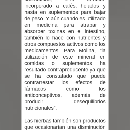
nacional en gasto por viajes y
incorporado a cafés, helados y
hasta en suplementos para bajar
traslados con $133 millones
de peso. Y aún cuando es utilizado
en medicina para atrapar y
Dos internos intentaron escapar por
absorber toxinas en el intestino,
también lo hace con nutrientes y
un forado desde la cárcel de Talca
otros compuestos activos como los
medicamentos. Para Molina, “la
Temporal obliga a cerrar
utilización de este mineral en
comidas o suplementos ha
anticipadamente la Fiesta del
resultado contraproducente ya que
se ha constatado que puede
Chancho en Talca tras caída de
contrarrestar los efectos de
ramas cerca de carpas
fármacos como los
anticonceptivos, además de
producir desequilibrios
nutricionales”.
Las hierbas también son productos
que ocasionarían una disminución