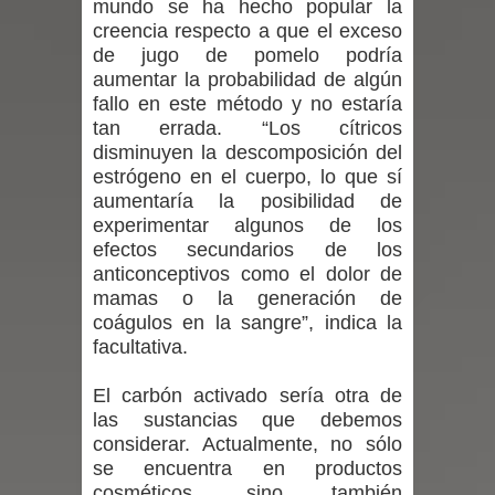
mundo se ha hecho popular la
creencia respecto a que el exceso
de la provincia de Linares
de jugo de pomelo podría
aumentar la probabilidad de algún
Municipalidad de Curicó apuesta a la
fallo en este método y no estaría
tan errada. “Los cítricos
innovación en tecnología educativa
disminuyen la descomposición del
estrógeno en el cuerpo, lo que sí
con nuevas pantallas interactivas del
aumentaría la posibilidad de
experimentar algunos de los
Colegio El Boldo
efectos secundarios de los
anticonceptivos como el dolor de
Municipalidad de Curicó inició
mamas o la generación de
proceso de vacunación escolar
coágulos en la sangre”, indica la
facultativa.
Se activa Código Azul en Talca ante
El carbón activado sería otra de
las bajas temperaturas
las sustancias que debemos
considerar. Actualmente, no sólo
GORE Maule figura tercero a nivel
se encuentra en productos
cosméticos, sino también