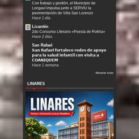
Con trabajo y gestión, el Municipio de
Longaví impulsa junto a SERVIU la
pavimentación de Villa San Lorenzo
Hace 1 día.
Licantén
2do Concurso Literario «Poesía de Rokha»
Hace 2 días.
San Rafael
𝗦𝗮𝗻 𝗥𝗮𝗳𝗮𝗲𝗹 𝗳𝗼𝗿𝘁𝗮𝗹𝗲𝗰𝗲 𝗿𝗲𝗱𝗲𝘀 𝗱𝗲 𝗮𝗽𝗼𝘆𝗼
𝗽𝗮𝗿𝗮 𝗹𝗮 𝘀𝗮𝗹𝘂𝗱 𝗶𝗻𝗳𝗮𝗻𝘁𝗶𝗹 𝗰𝗼𝗻 𝘃𝗶𝘀𝗶𝘁𝗮 𝗮
𝗖𝗢𝗔𝗡𝗜𝗤𝗨𝗘𝗠
Hace 1 semana.
Mostrar todo
LINARES