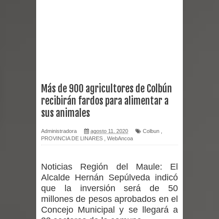
Miles llegan a la Plaza de Armas de
Talca en el inicio de la Fiesta del
Chancho 2026
Torneo de Asadores reúne a 13
Más de 900 agricultores de Colbún
recibirán fardos para alimentar a
equipos en la Fiesta del Chancho
sus animales
2026 en Talca
Administradora
agosto 11, 2020
Colbun
,
PROVINCIA DE LINARES
,
WebAncoa
Alerta por hantavirus: expertos piden
reforzar medidas y consulta oportuna
Noticias Región del Maule:
El
Alcalde Hernán Sepúlveda indicó
Matrimonios Linarenses Celebraron
que la inversión será de 50
millones de pesos aprobados en el
Bodas de Oro
Concejo Municipal y se llegará a