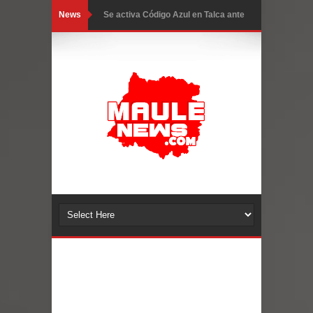
News
Se activa Código Azul en Talca ante
las bajas temperaturas
GORE Maule figura tercero a nivel
nacional en gasto por viajes y
traslados con $133 millones
Dos internos intentaron escapar por
un forado desde la cárcel de Talca
Temporal obliga a cerrar
anticipadamente la Fiesta del
Chancho en Talca tras caída de
ramas cerca de carpas