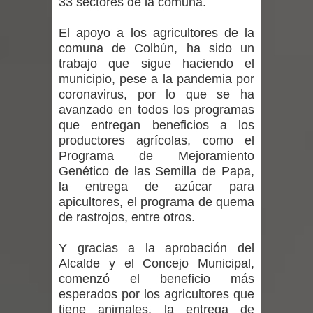
33 sectores de la comuna.
Departamento Comunal de Salud de
El apoyo a los agricultores de la
Curicó desarrollará jornada de
comuna de Colbún, ha sido un
trabajo que sigue haciendo el
vacunación contra la Influenza y otros
municipio, pese a la pandemia por
coronavirus, por lo que se ha
virus respiratorios
avanzado en todos los programas
Empedrado desarrolló con éxito el
que entregan beneficios a los
productores agrícolas, como el
desafío guerreros 2026
Programa de Mejoramiento
Genético de las Semilla de Papa,
Banda linarense Los Remembers
la entrega de azúcar para
apicultores, el programa de quema
regresa de Brasil tras impulsar un
de rastrojos, entre otros.
intercambio musical y pedagógico
Y gracias a la aprobación del
Alcalde y el Concejo Municipal,
con comunidades escolares
comenzó el beneficio más
esperados por los agricultores que
Alta positividad en influenza hace que
tiene animales, la entrega de