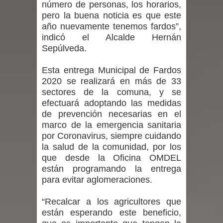
número de personas, los horarios,
pero la buena noticia es que este
por las culturas japonesa y coreana
año nuevamente tenemos fardos”,
indicó el Alcalde Hernán
Renuncia del seremi Minvu en el
Sepúlveda.
Maule golpea al Gobierno en medio de
Esta entrega Municipal de Fardos
2020 se realizará en más de 33
denuncias por viviendas sociales en
sectores de la comuna, y se
Talca
efectuará adoptando las medidas
de prevención necesarias en el
Diputado Jorge Guzmán rechaza
marco de la emergencia sanitaria
por Coronavirus, siempre cuidando
proyecto de interconexión eléctrica
la salud de la comunidad, por los
que desde la Oficina OMDEL
en la alta cordillera del Maule por su
están programando la entrega
para evitar aglomeraciones.
impacto ambiental
“Recalcar a los agricultores que
INDAP entregó $189 millones en
están esperando este beneficio,