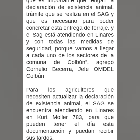
que es importante que tengan la
incentivos a usuarios de PRODESAL
declaración de existencia animal,
trámite que se realiza en el SAG y
de la provincia de Linares
que es necesario para poder
concretar esta entrega de forraje, y
Municipalidad de Curicó apuesta a la
el Sag está atendiendo en Linares
y con todas las medidas de
innovación en tecnología educativa
seguridad, porque vamos a llegar
a cada uno de los sectores de la
con nuevas pantallas interactivas del
comuna de Colbún”, agregó
Colegio El Boldo
Cornelio Becerra, Jefe OMDEL
Colbún
Municipalidad de Curicó inició
Para los agricultores que
proceso de vacunación escolar
necesiten actualizar la declaración
de existencia animal, el SAG se
encuentra atendiendo en Linares
en Kurt Moller 783, para que
pueden tener el día esta
documentación y puedan recibir
sus fardos.