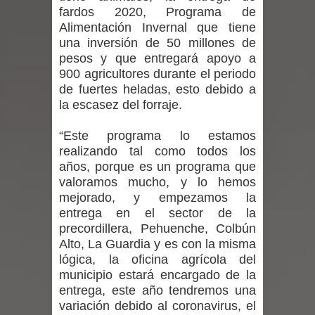
fardos 2020, Programa de
expertos reiteren llamado a
Alimentación Invernal que tiene
una inversión de 50 millones de
vacunarse
pesos y que entregará apoyo a
900 agricultores durante el periodo
Mario Meza endurece críticas contra
de fuertes heladas, esto debido a
la escasez del forraje.
ministra de Salud por dejar fuera a
Linares: “No dará la cara”
“Este programa lo estamos
realizando tal como todos los
Seremi de Desarrollo Social y Familia
años, porque es un programa que
valoramos mucho, y lo hemos
mantiene despliegue para apoyar a
mejorado, y empezamos la
entrega en el sector de la
niños y adolescentes durante la
precordillera, Pehuenche, Colbún
Alto, La Guardia y es con la misma
emergencia.
lógica, la oficina agrícola del
municipio estará encargado de la
Del anime al K-pop: especialistas U.
entrega, este año tendremos una
variación debido al coronavirus, el
de Chile analizan el creciente interés