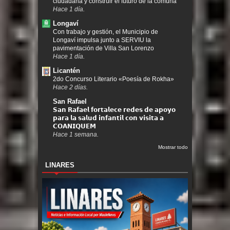
ciudadana y construir el futuro de la comuna
Hace 1 día.
Longaví
Con trabajo y gestión, el Municipio de
Longaví impulsa junto a SERVIU la
pavimentación de Villa San Lorenzo
Hace 1 día.
Licantén
2do Concurso Literario «Poesía de Rokha»
Hace 2 días.
San Rafael
𝗦𝗮𝗻 𝗥𝗮𝗳𝗮𝗲𝗹 𝗳𝗼𝗿𝘁𝗮𝗹𝗲𝗰𝗲 𝗿𝗲𝗱𝗲𝘀 𝗱𝗲 𝗮𝗽𝗼𝘆𝗼
𝗽𝗮𝗿𝗮 𝗹𝗮 𝘀𝗮𝗹𝘂𝗱 𝗶𝗻𝗳𝗮𝗻𝘁𝗶𝗹 𝗰𝗼𝗻 𝘃𝗶𝘀𝗶𝘁𝗮 𝗮
𝗖𝗢𝗔𝗡𝗜𝗤𝗨𝗘𝗠
Hace 1 semana.
Mostrar todo
LINARES