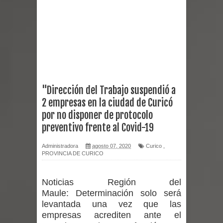
reforzar medidas y consulta oportuna
Matrimonios Linarenses Celebraron
Bodas de Oro
Departamento Comunal de Salud de
"Dirección del Trabajo suspendió a
2 empresas en la ciudad de Curicó
Curicó desarrollará jornada de
por no disponer de protocolo
vacunación contra la Influenza y otros
preventivo frente al Covid-19
virus respiratorios
Administradora
agosto 07, 2020
Curico
,
PROVINCIA DE CURICO
Empedrado desarrolló con éxito el
Noticias Región del
desafío guerreros 2026
Maule:
Determinación solo será
levantada una vez que las
Banda linarense Los Remembers
empresas acrediten ante el