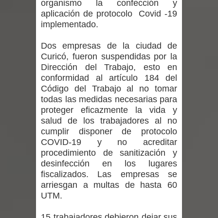
organismo la confección y
regresa de Brasil tras impulsar un
aplicación de protocolo Covid -19
implementado.
intercambio musical y pedagógico
Dos empresas de la ciudad de
con comunidades escolares
Curicó, fueron suspendidas por la
Alta positividad en influenza hace que
Dirección del Trabajo, esto en
conformidad al artículo 184 del
expertos reiteren llamado a
Código del Trabajo al no tomar
todas las medidas necesarias para
vacunarse
proteger eficazmente la vida y
salud de los trabajadores al no
Mario Meza endurece críticas contra
cumplir disponer de protocolo
COVID-19 y no acreditar
ministra de Salud por dejar fuera a
procedimiento de sanitización y
desinfección en los lugares
Linares: “No dará la cara”
fiscalizados. Las empresas se
arriesgan a multas de hasta 60
Seremi de Desarrollo Social y Familia
UTM.
mantiene despliegue para apoyar a
15 trabajadores debieron dejar sus