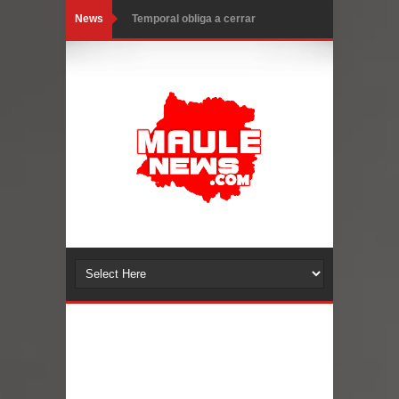
News
Temporal obliga a cerrar
anticipadamente la Fiesta del
Chancho en Talca tras caída de
ramas cerca de carpas
Miles llegan a la Plaza de Armas de
Talca en el inicio de la Fiesta del
Chancho 2026
Torneo de Asadores reúne a 13
equipos en la Fiesta del Chancho
2026 en Talca
Alerta por hantavirus: expertos piden