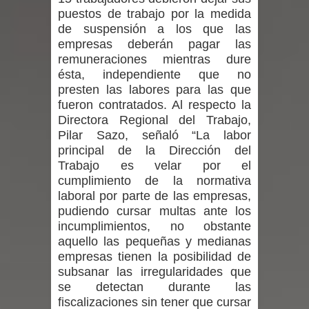
puestos de trabajo por la medida
niños y adolescentes durante la
de suspensión a los que las
empresas deberán pagar las
emergencia.
remuneraciones mientras dure
ésta, independiente que no
Del anime al K-pop: especialistas U.
presten las labores para las que
de Chile analizan el creciente interés
fueron contratados. Al respecto la
Directora Regional del Trabajo,
por las culturas japonesa y coreana
Pilar Sazo, señaló “La labor
principal de la Dirección del
Renuncia del seremi Minvu en el
Trabajo es velar por el
cumplimiento de la normativa
Maule golpea al Gobierno en medio de
laboral por parte de las empresas,
pudiendo cursar multas ante los
denuncias por viviendas sociales en
incumplimientos, no obstante
aquello las pequeñas y medianas
Talca
empresas tienen la posibilidad de
subsanar las irregularidades que
Diputado Jorge Guzmán rechaza
se detectan durante las
fiscalizaciones sin tener que cursar
proyecto de interconexión eléctrica