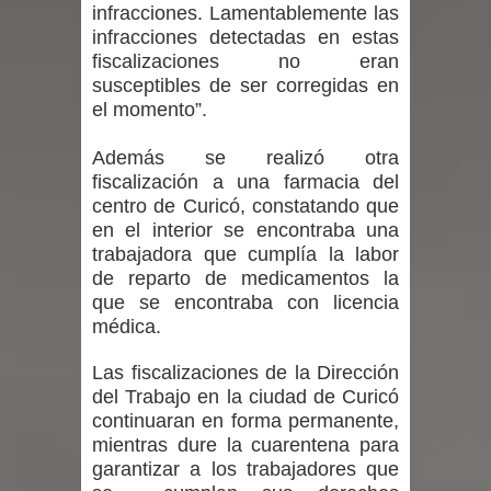
infracciones. Lamentablemente las
infracciones detectadas en estas
en la alta cordillera del Maule por su
fiscalizaciones no eran
susceptibles de ser corregidas en
impacto ambiental
el momento”.
INDAP entregó $189 millones en
Además se realizó otra
incentivos a usuarios de PRODESAL
fiscalización a una farmacia del
centro de Curicó, constatando que
de la provincia de Linares
en el interior se encontraba una
trabajadora que cumplía la labor
Municipalidad de Curicó apuesta a la
de reparto de medicamentos la
que se encontraba con licencia
innovación en tecnología educativa
médica.
con nuevas pantallas interactivas del
Las fiscalizaciones de la Dirección
del Trabajo en la ciudad de Curicó
Colegio El Boldo
continuaran en forma permanente,
mientras dure la cuarentena para
Municipalidad de Curicó inició
garantizar a los trabajadores que