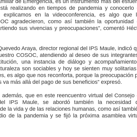
amiliar de Emergencia, es un instrumento más del esfue
stá realizando en tiempos de pandemia y conocerlo
o explicamos en la videoconferencia, es algo que 
SOC agradecieron, como así también la oportunidad
rtiendo sus vivencias y preocupaciones”, comentó Héc
Quevedo Araya, director regional del IPS Maule, indicó 
nuestro COSOC, atendiendo al deseo de sus integrante
itución, una instancia de diálogo y acompañamient
uraleza son sociables y hoy se sienten muy solitarias
es, es algo que nos reconforta, porque la preocupación 
 va más allá del pago de sus beneficios” expresó.
 además, que en este reencuentro virtual del Consejo
 del IPS Maule, se abordó también la necesidad d
 de la vida y de las relaciones humanas, como así tambi
io de la pandemia y se fijó la próxima asamblea virt