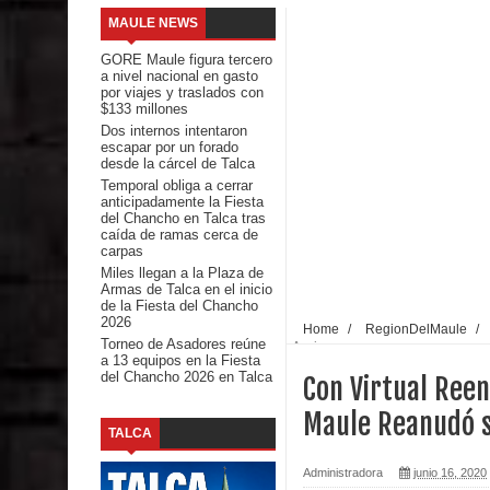
MAULE NEWS
Mario Meza endurece críticas contra ministra de S
GORE Maule figura tercero
a nivel nacional en gasto
Seremi de Desarrollo Social y Familia mantiene d
por viajes y traslados con
$133 millones
Dos internos intentaron
emergencia.
escapar por un forado
desde la cárcel de Talca
Del anime al K-pop: especialistas U. de Chile anal
Temporal obliga a cerrar
anticipadamente la Fiesta
del Chancho en Talca tras
Renuncia del seremi Minvu en el Maule golpea al 
caída de ramas cerca de
carpas
Talca
Miles llegan a la Plaza de
Armas de Talca en el inicio
de la Fiesta del Chancho
Diputado Jorge Guzmán rechaza proyecto de interco
2026
Home
/
RegionDelMaule
/
Torneo de Asadores reúne
Accionar
a 13 equipos en la Fiesta
impacto ambiental
del Chancho 2026 en Talca
Con Virtual Reen
INDAP entregó $189 millones en incentivos a usu
Maule Reanudó s
TALCA
Municipalidad de Curicó apuesta a la innovación e
Administradora
junio 16, 2020