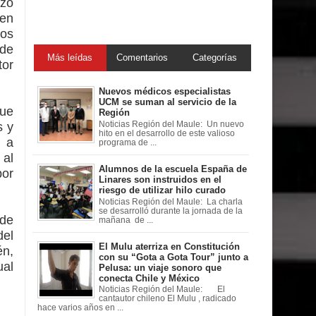
rzo
 en
los
 de
Más leídas
Comentarios
Categorías
tor
Nuevos médicos especialistas
UCM se suman al servicio de la
que
Región
s y
Noticias Región del Maule: Un nuevo
hito en el desarrollo de este valioso
o a
programa de ...
 al
Alumnos de la escuela España de
por
Linares son instruidos en el
riesgo de utilizar hilo curado
Noticias Región del Maule: La charla
se desarrolló durante la jornada de la
 de
mañana de ...
el
El Mulu aterriza en Constitución
én,
con su “Gota a Gota Tour” junto a
ual
Pelusa: un viaje sonoro que
conecta Chile y México
Noticias Región del Maule: El
cantautor chileno El Mulu , radicado
hace varios años en ...