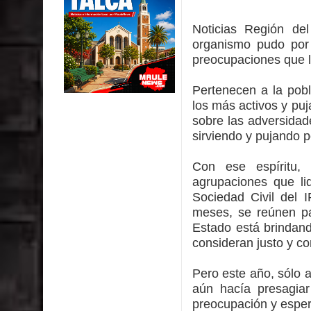
Colegio El Boldo
Noticias Región de
Municipalidad de Curicó inició proceso de vacuna
organismo pudo por 
preocupaciones que 
Se activa Código Azul en Talca ante las bajas te
Pertenecen a la pob
GORE Maule figura tercero a nivel nacional en gas
los más activos y pu
sobre las adversidad
Dos internos intentaron escapar por un forado des
sirviendo y pujando 
Con ese espíritu,
agrupaciones que li
Sociedad Civil del 
meses, se reúnen pa
Estado está brindand
consideran justo y co
Pero este año, sólo 
aún hacía presagiar
preocupación y espe