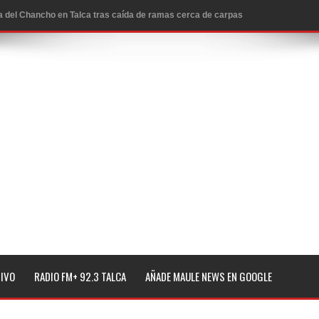
ta del Chancho en Talca tras caída de ramas cerca de carpas
icio de la Fiesta del Chancho 2026
ta del Chancho 2026 en Talca
edidas y consulta oportuna
o
lará jornada de vacunación contra la Influenza y otros
ros 2026
l tras impulsar un intercambio musical y pedagógico con
TIVO
RADIO FM+ 92.3 TALCA
AÑADE MAULE NEWS EN GOOGLE
eiteren llamado a vacunarse