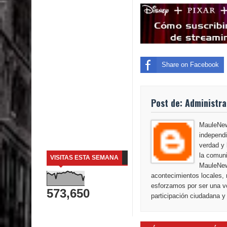
Share on Facebook
Post de: Administr
MauleNews
independi
verdad y 
la comuni
VISITAS ESTA SEMANA
MauleNew
acontecimientos locales, 
esforzamos por ser una vo
573,650
participación ciudadana y