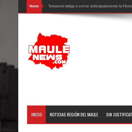
News
Temporal obliga a cerrar anticipadamente la Fies
Miles llegan a la Plaza de Armas de Talca en el in
Torneo de Asadores reúne a 13 equipos en la Fies
Alerta por hantavirus: expertos piden reforzar m
Matrimonios Linarenses Celebraron Bodas de Or
Departamento Comunal de Salud de Curicó desarrol
virus respiratorios
Empedrado desarrolló con éxito el desafío guerre
Banda linarense Los Remembers regresa de Brasi
INICIO
NOTICIAS REGIÓN DEL MAULE
SIN JUSTIFICA
comunidades escolares
Alta positividad en influenza hace que expertos r