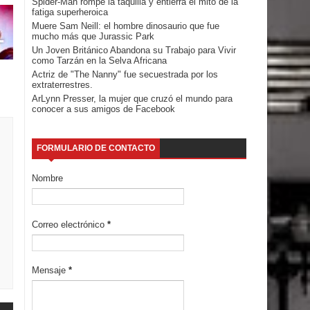
Spider-Man rompe la taquilla y entierra el mito de la
fatiga superheroica
Muere Sam Neill: el hombre dinosaurio que fue
mucho más que Jurassic Park
Un Joven Británico Abandona su Trabajo para Vivir
como Tarzán en la Selva Africana
Actriz de "The Nanny" fue secuestrada por los
extraterrestres.
ArLynn Presser, la mujer que cruzó el mundo para
conocer a sus amigos de Facebook
FORMULARIO DE CONTACTO
Nombre
Correo electrónico
*
Mensaje
*