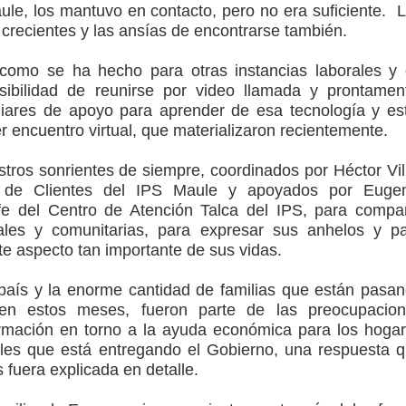
ule, los mantuvo en contacto, pero no era suficiente. 
crecientes y las ansías de encontrarse también.
 como se ha hecho para otras instancias laborales y
osibilidad de reunirse por video llamada y prontamen
liares de apoyo para aprender de esa tecnología y es
r encuentro virtual, que materializaron recientemente.
stros sonrientes de siempre, coordinados por Héctor Vil
vo de Clientes del IPS Maule y apoyados por Euge
fe del Centro de Atención Talca del IPS, para compar
ales y comunitarias, para expresar sus anhelos y p
te aspecto tan importante de sus vidas.
país y la enorme cantidad de familias que están pasa
 en estos meses, fueron parte de las preocupacio
ormación en torno a la ayuda económica para los hoga
ales que está entregando el Gobierno, una respuesta 
s fuera explicada en detalle.