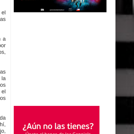
 el
las
n a
por
os,
as
 la
dos
 el
los
ada
hí,
jo,