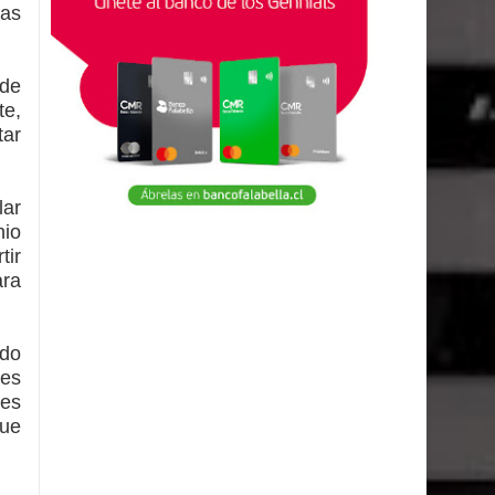
Las
 de
te,
tar
lar
nio
tir
ara
ndo
nes
res
que