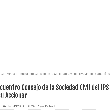
alud por dejar fuera a Linares: “No dará la cara”
espliegue para apoyar a niños y adolescentes durante la
izan el creciente interés por las culturas japonesa y coreana
Gobierno en medio de denuncias por viviendas sociales en
nexión eléctrica en la alta cordillera del Maule por su
Con Virtual Reencuentro Consejo de la Sociedad Civil del IPS Maule Reanudó su
cuentro Consejo de la Sociedad Civil del IPS
arios de PRODESAL de la provincia de Linares
u Accionar
n tecnología educativa con nuevas pantallas interactivas del
PROVINCIA DE TALCA
,
RegionDelMaule