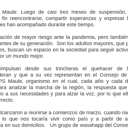
l Maule:
Luego de casi tres meses de suspensión,
ción escolar
fin reencontrarse, compartir esperanzas y expresar 
les han acompañado durante este tiempo.
mperaturas
lación de mayor riesgo ante la pandemia, pero tambié
to por viajes y traslados con $133 millones
jantes de su generación. Son los adultos mayores, que 
es, buscan un espacio en la sociedad para seguir activ
de la cárcel de Talca
por un mundo mejor.
 impulsan desde sus trincheras el quehacer de l
deran y que a su vez representan en el Consejo de
IPS Maule, organismo en el cual, cada año y cada 
ra analizar la marcha de la región, la respuesta que
o a sus necesidades y para alzar la voz, por lo que el
rrecto.
alcanzaron a reunirse a comienzos de marzo, cuando n
 lo que nos tocaría vivir como país y a partir de a
ra en sus domicilios. Un grupo de wasahapp del Conse