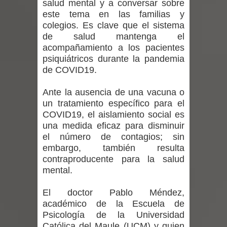
salud mental y a conversar sobre
regresa de Brasil tras impulsar un
este tema en las familias y
colegios. Es clave que el sistema
intercambio musical y pedagógico
de salud mantenga el
acompañamiento a los pacientes
con comunidades escolares
psiquiátricos durante la pandemia
Alta positividad en influenza hace que
de COVID19.
expertos reiteren llamado a
Ante la ausencia de una vacuna o
un tratamiento específico para el
vacunarse
COVID19, el aislamiento social es
una medida eficaz para disminuir
Mario Meza endurece críticas contra
el número de contagios; sin
embargo, también resulta
ministra de Salud por dejar fuera a
contraproducente para la salud
mental.
Linares: “No dará la cara”
El doctor Pablo Méndez,
Seremi de Desarrollo Social y Familia
académico de la Escuela de
Psicología de la Universidad
mantiene despliegue para apoyar a
Católica del Maule (UCM) y quien