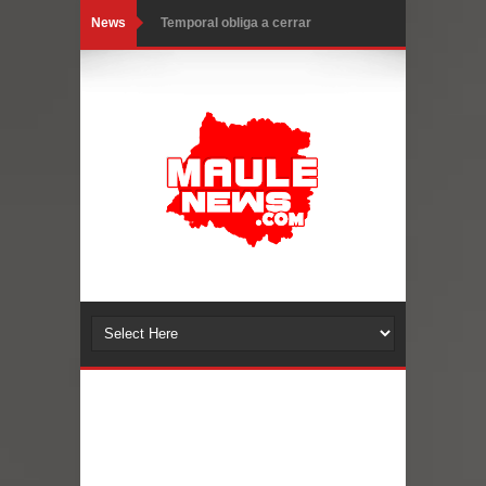
News
Temporal obliga a cerrar
anticipadamente la Fiesta del
Chancho en Talca tras caída de
ramas cerca de carpas
Miles llegan a la Plaza de Armas de
Talca en el inicio de la Fiesta del
Chancho 2026
Torneo de Asadores reúne a 13
equipos en la Fiesta del Chancho
2026 en Talca
Alerta por hantavirus: expertos piden