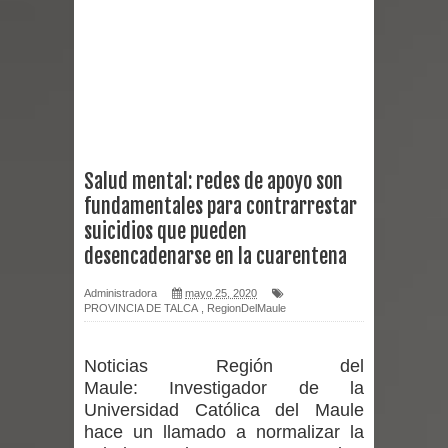
reforzar medidas y consulta oportuna
Matrimonios Linarenses Celebraron
Bodas de Oro
Departamento Comunal de Salud de
Salud mental: redes de apoyo son
fundamentales para contrarrestar
Curicó desarrollará jornada de
suicidios que pueden
vacunación contra la Influenza y otros
desencadenarse en la cuarentena
virus respiratorios
Administradora
mayo 25, 2020
PROVINCIA DE TALCA
,
RegionDelMaule
Empedrado desarrolló con éxito el
Noticias Región del
desafío guerreros 2026
Maule:
Investigador de la
Universidad Católica del Maule
Banda linarense Los Remembers
hace un llamado a normalizar la