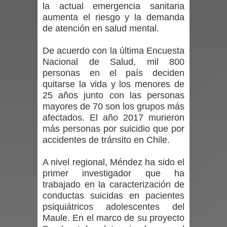
la actual emergencia sanitaria
aumenta el riesgo y la demanda
en la alta cordillera del Maule por su
de atención en salud mental.
impacto ambiental
De acuerdo con la última Encuesta
Nacional de Salud, mil 800
INDAP entregó $189 millones en
personas en el país deciden
incentivos a usuarios de PRODESAL
quitarse la vida y los menores de
25 años junto con las personas
de la provincia de Linares
mayores de 70 son los grupos más
afectados. El año 2017 murieron
Municipalidad de Curicó apuesta a la
más personas por suicidio que por
accidentes de tránsito en Chile.
innovación en tecnología educativa
A nivel regional, Méndez ha sido el
con nuevas pantallas interactivas del
primer investigador que ha
trabajado en la caracterización de
Colegio El Boldo
conductas suicidas en pacientes
psiquiátricos adolescentes del
Seremi de Desarrollo Social y Familia
Maule. En el marco de su proyecto