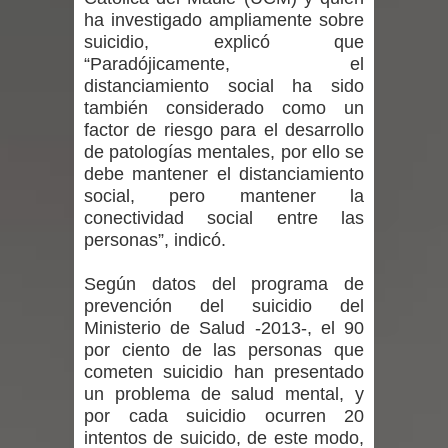
ha investigado ampliamente sobre
niños y adolescentes durante la
suicidio, explicó que
“Paradójicamente, el
emergencia.
distanciamiento social ha sido
también considerado como un
Del anime al K-pop: especialistas U.
factor de riesgo para el desarrollo
de Chile analizan el creciente interés
de patologías mentales, por ello se
debe mantener el distanciamiento
por las culturas japonesa y coreana
social, pero mantener la
conectividad social entre las
Renuncia del seremi Minvu en el
personas”, indicó.
Maule golpea al Gobierno en medio de
Según datos del programa de
prevención del suicidio del
denuncias por viviendas sociales en
Ministerio de Salud -2013-, el 90
por ciento de las personas que
Talca
cometen suicidio han presentado
un problema de salud mental, y
Diputado Jorge Guzmán rechaza
por cada suicidio ocurren 20
intentos de suicido, de este modo,
proyecto de interconexión eléctrica