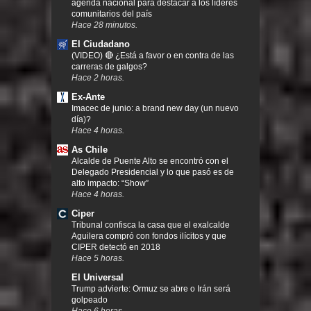
agenda nacional para destacar a los líderes
comunitarios del país
Hace 28 minutos.
El Ciudadano
(VIDEO) 🔴 ¿Está a favor o en contra de las
carreras de galgos?
Hace 2 horas.
Ex-Ante
Imacec de junio: a brand new day (un nuevo
día)?
Hace 4 horas.
As Chile
Alcalde de Puente Alto se encontró con el
Delegado Presidencial y lo que pasó es de
alto impacto: “Show”
Hace 4 horas.
Ciper
Tribunal confisca la casa que el exalcalde
Aguilera compró con fondos ilícitos y que
CIPER detectó en 2018
Hace 5 horas.
El Universal
Trump advierte: Ormuz se abre o Irán será
golpeado
Hace 6 horas.