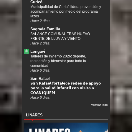
Curicó
Municipalidad de Curicó lidera prevención y
acompañamiento por medio del programa
lazos
Hace 2 días.
Sagrada Familia
BALANCE COMUNAL TRAS NUEVO
FRENTE DE LLUVIA Y VIENTO
Hace 2 días.
Longaví
Talleres de Invierno 2026: deporte,
recreación y bienestar para toda la
comunidad
Hace 6 días.
San Rafael
𝗦𝗮𝗻 𝗥𝗮𝗳𝗮𝗲𝗹 𝗳𝗼𝗿𝘁𝗮𝗹𝗲𝗰𝗲 𝗿𝗲𝗱𝗲𝘀 𝗱𝗲 𝗮𝗽𝗼𝘆𝗼
𝗽𝗮𝗿𝗮 𝗹𝗮 𝘀𝗮𝗹𝘂𝗱 𝗶𝗻𝗳𝗮𝗻𝘁𝗶𝗹 𝗰𝗼𝗻 𝘃𝗶𝘀𝗶𝘁𝗮 𝗮
𝗖𝗢𝗔𝗡𝗜𝗤𝗨𝗘𝗠
Hace 6 días.
Mostrar todo
LINARES