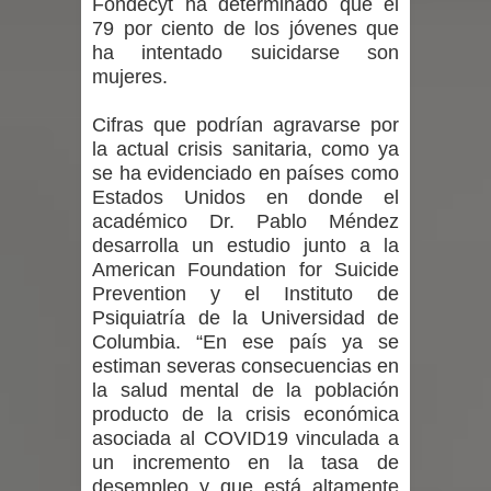
Fondecyt ha determinado que el
lanzó en el Maule el Fondo
79 por ciento de los jóvenes que
ha intentado suicidarse son
Concursable de Promoción de
mujeres.
Entornos Saludables 2026
Cifras que podrían agravarse por
la actual crisis sanitaria, como ya
Ballet: La magia de La Cenicienta
se ha evidenciado en países como
llegará al Teatro Regional del Maule
Estados Unidos en donde el
académico Dr. Pablo Méndez
en una función especial para celebrar
desarrolla un estudio junto a la
American Foundation for Suicide
el Día de la Niñez
Prevention y el Instituto de
Psiquiatría de la Universidad de
GORE Maule figura tercero a nivel
Columbia. “En ese país ya se
estiman severas consecuencias en
nacional en gasto por viajes y
la salud mental de la población
producto de la crisis económica
traslados con $133 millones
asociada al COVID19 vinculada a
un incremento en la tasa de
Dos internos intentaron escapar por
desempleo y que está altamente