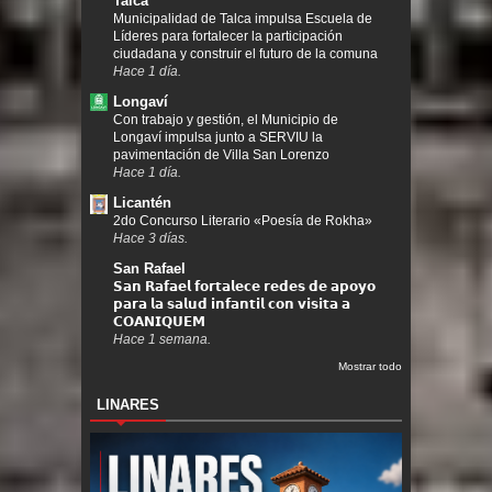
Talca
Municipalidad de Talca impulsa Escuela de
Líderes para fortalecer la participación
ciudadana y construir el futuro de la comuna
Hace 1 día.
Longaví
Con trabajo y gestión, el Municipio de
Longaví impulsa junto a SERVIU la
pavimentación de Villa San Lorenzo
Hace 1 día.
Licantén
2do Concurso Literario «Poesía de Rokha»
Hace 3 días.
San Rafael
𝗦𝗮𝗻 𝗥𝗮𝗳𝗮𝗲𝗹 𝗳𝗼𝗿𝘁𝗮𝗹𝗲𝗰𝗲 𝗿𝗲𝗱𝗲𝘀 𝗱𝗲 𝗮𝗽𝗼𝘆𝗼
𝗽𝗮𝗿𝗮 𝗹𝗮 𝘀𝗮𝗹𝘂𝗱 𝗶𝗻𝗳𝗮𝗻𝘁𝗶𝗹 𝗰𝗼𝗻 𝘃𝗶𝘀𝗶𝘁𝗮 𝗮
𝗖𝗢𝗔𝗡𝗜𝗤𝗨𝗘𝗠
Hace 1 semana.
Mostrar todo
LINARES