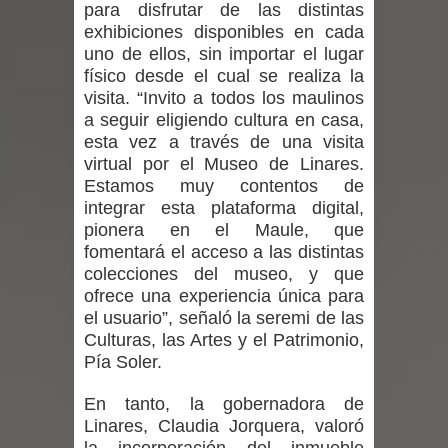
para disfrutar de las distintas
niños y adolescentes durante la
exhibiciones disponibles en cada
uno de ellos, sin importar el lugar
emergencia.
físico desde el cual se realiza la
visita. “Invito a todos los maulinos
Del anime al K-pop: especialistas U.
a seguir eligiendo cultura en casa,
esta vez a través de una visita
de Chile analizan el creciente interés
virtual por el Museo de Linares.
Estamos muy contentos de
por las culturas japonesa y coreana
integrar esta plataforma digital,
pionera en el Maule, que
Renuncia del seremi Minvu en el
fomentará el acceso a las distintas
colecciones del museo, y que
Maule golpea al Gobierno en medio de
ofrece una experiencia única para
el usuario”, señaló la seremi de las
denuncias por viviendas sociales en
Culturas, las Artes y el Patrimonio,
Talca
Pía Soler.
Diputado Jorge Guzmán rechaza
En tanto, la gobernadora de
Linares, Claudia Jorquera, valoró
proyecto de interconexión eléctrica