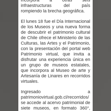
incorpora a otras seis
regresa de Brasil tras impulsar un
infraestructuras del país
rompiendo la brecha geográfica.
intercambio musical y pedagógico
El
lunes 18 fue el Día Internacional
con comunidades escolares
de los Museos y una nueva forma
de descubrir el patrimonio cultural
Alta positividad en influenza hace que
de Chile ofrece el Ministerio de las
Culturas, las Artes y el Patrimonio,
expertos reiteren llamado a
con la presentación del portal web
Patrimonio virtual, que invita a
vacunarse
disfrutar una experiencia única en
un grupo de museos estatales,
Mario Meza endurece críticas contra
que incorpora al Museo de arte y
ministra de Salud por dejar fuera a
Artesanía de Linares en recorridos
virtuales.
Linares: “No dará la cara”
Ingresado a
Seremi de Desarrollo Social y Familia
patrimoniovirtual.gob.cl/recorridos/
se accede al acervo patrimonial de
mantiene despliegue para apoyar a
siete museos, en formato 360°,