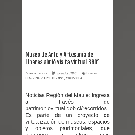
reforzar medidas y consulta oportuna
Matrimonios Linarenses Celebraron
Bodas de Oro
Departamento Comunal de Salud de
Museo de Arte y Artesanía de
Linares abrió visita virtual 360°
Curicó desarrollará jornada de
Administradora
mayo 19, 2020
Linares
,
vacunación contra la Influenza y otros
PROVINCIA DE LINARES
,
WebAncoa
virus respiratorios
Noticias Región del Maule:
Ingresa
Empedrado desarrolló con éxito el
a través de
patrimoniovirtual.gob.cl/recorridos
.
desafío guerreros 2026
Es parte de un proyecto de
virtualización de museos, espacios
Banda linarense Los Remembers
y objetos patrimoniales, que