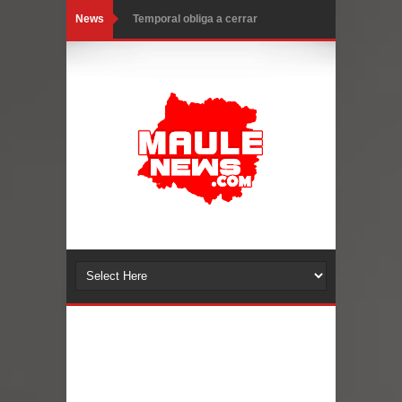
News
Temporal obliga a cerrar
anticipadamente la Fiesta del
Chancho en Talca tras caída de
ramas cerca de carpas
Miles llegan a la Plaza de Armas de
Talca en el inicio de la Fiesta del
Chancho 2026
Torneo de Asadores reúne a 13
equipos en la Fiesta del Chancho
2026 en Talca
Alerta por hantavirus: expertos piden