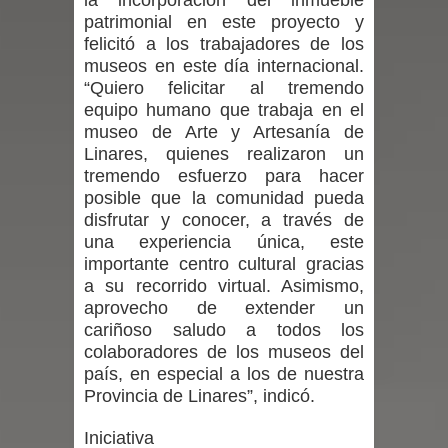
la incorporación del inmueble
patrimonial en este proyecto y
en la alta cordillera del Maule por su
felicitó a los trabajadores de los
museos en este día internacional.
impacto ambiental
“Quiero felicitar al tremendo
equipo humano que trabaja en el
INDAP entregó $189 millones en
museo de Arte y Artesanía de
Linares, quienes realizaron un
incentivos a usuarios de PRODESAL
tremendo esfuerzo para hacer
posible que la comunidad pueda
de la provincia de Linares
disfrutar y conocer, a través de
una experiencia única, este
Municipalidad de Curicó apuesta a la
importante centro cultural gracias
a su recorrido virtual. Asimismo,
innovación en tecnología educativa
aprovecho de extender un
cariñoso saludo a todos los
con nuevas pantallas interactivas del
colaboradores de los museos del
país, en especial a los de nuestra
Colegio El Boldo
Provincia de Linares”, indicó.
Municipalidad de Curicó inició
Iniciativa