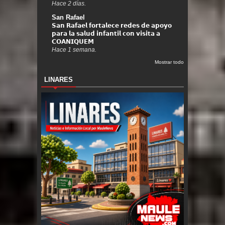
Hace 2 días.
San Rafael
𝗦𝗮𝗻 𝗥𝗮𝗳𝗮𝗲𝗹 𝗳𝗼𝗿𝘁𝗮𝗹𝗲𝗰𝗲 𝗿𝗲𝗱𝗲𝘀 𝗱𝗲 𝗮𝗽𝗼𝘆𝗼
𝗽𝗮𝗿𝗮 𝗹𝗮 𝘀𝗮𝗹𝘂𝗱 𝗶𝗻𝗳𝗮𝗻𝘁𝗶𝗹 𝗰𝗼𝗻 𝘃𝗶𝘀𝗶𝘁𝗮 𝗮
𝗖𝗢𝗔𝗡𝗜𝗤𝗨𝗘𝗠
Hace 1 semana.
Mostrar todo
LINARES