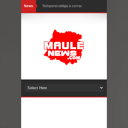
News
Temporal obliga a cerrar
anticipadamente la Fiesta del
Chancho en Talca tras caída de
ramas cerca de carpas
Miles llegan a la Plaza de Armas de
Talca en el inicio de la Fiesta del
Chancho 2026
Torneo de Asadores reúne a 13
equipos en la Fiesta del Chancho
2026 en Talca
Alerta por hantavirus: expertos piden