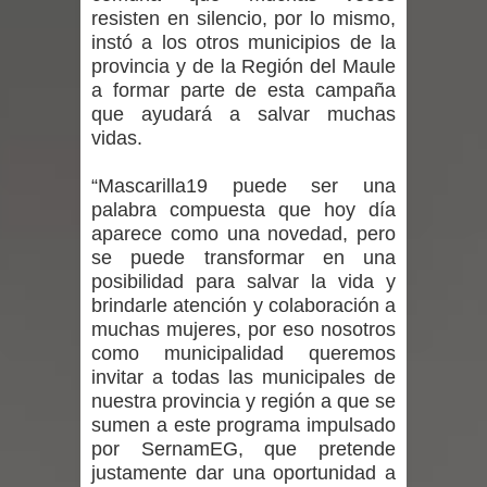
resisten en silencio, por lo mismo,
niños y adolescentes durante la
instó a los otros municipios de la
provincia y de la Región del Maule
emergencia.
a formar parte de esta campaña
que ayudará a salvar muchas
Del anime al K-pop: especialistas U.
vidas.
de Chile analizan el creciente interés
“Mascarilla19 puede ser una
por las culturas japonesa y coreana
palabra compuesta que hoy día
aparece como una novedad, pero
Renuncia del seremi Minvu en el
se puede transformar en una
posibilidad para salvar la vida y
Maule golpea al Gobierno en medio de
brindarle atención y colaboración a
muchas mujeres, por eso nosotros
denuncias por viviendas sociales en
como municipalidad queremos
invitar a todas las municipales de
Talca
nuestra provincia y región a que se
sumen a este programa impulsado
Diputado Jorge Guzmán rechaza
por SernamEG, que pretende
justamente dar una oportunidad a
proyecto de interconexión eléctrica