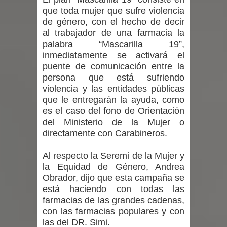
proceso de vacunación escolar
que toda mujer que sufre violencia
de género, con el hecho de decir
Se activa Código Azul en Talca ante
al trabajador de una farmacia la
palabra “Mascarilla 19”,
las bajas temperaturas
inmediatamente se activará el
puente de comunicación entre la
GORE Maule figura tercero a nivel
persona que está sufriendo
violencia y las entidades públicas
nacional en gasto por viajes y
que le entregarán la ayuda, como
es el caso del fono de Orientación
traslados con $133 millones
del Ministerio de la Mujer o
Dos internos intentaron escapar por
directamente con Carabineros.
un forado desde la cárcel de Talca
Al respecto la Seremi de la Mujer y
la Equidad de Género, Andrea
Obrador, dijo que esta campaña se
está haciendo con todas las
farmacias de las grandes cadenas,
con las farmacias populares y con
las del DR. Simi.