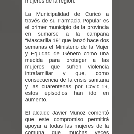
mujeres de la región.
regresa de Brasil tras impulsar un
La Municipalidad de Curicó a
intercambio musical y pedagógico
través de su Farmacia Popular es
el primer municipio de la provincia
con comunidades escolares
en sumarse a la campaña
“Mascarilla 19” que lanzó hace dos
Alta positividad en influenza hace que
semanas el Ministerio de la Mujer
expertos reiteren llamado a
y Equidad de Género como una
medida para proteger a las
vacunarse
mujeres que sufren violencia
intrafamiliar y que, como
Mario Meza endurece críticas contra
consecuencia de la crisis sanitaria
y las cuarentenas por Covid-19,
ministra de Salud por dejar fuera a
estos episodios han ido en
aumento.
Linares: “No dará la cara”
El alcalde Javier Muñoz comentó
Seremi de Desarrollo Social y Familia
que este compromiso permitirá
apoyar a todas las mujeres de la
mantiene despliegue para apoyar a
comuna que muchas veces