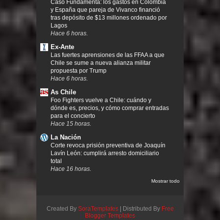
Caso Fundamenta: los gastos en Colombia
y España que pareja de Vivanco financió
tras depósito de $13 millones ordenado por
Lagos
Hace 6 horas.
Ex-Ante
Las fuertes aprensiones de las FFAA a que
Chile se sume a nueva alianza militar
propuesta por Trump
Hace 6 horas.
As Chile
Foo Fighters vuelve a Chile: cuándo y
dónde es, precios, y cómo comprar entradas
para el concierto
Hace 15 horas.
La Nación
Corte revoca prisión preventiva de Joaquín
Lavín León: cumplirá arresto domiciliario
total
Hace 16 horas.
Mostrar todo
Created By
SoraTemplates
| Distributed By
Free
Blogger Templates