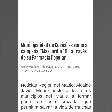
reforzar medidas y consulta oportuna
Matrimonios Linarenses Celebraron
Bodas de Oro
Departamento Comunal de Salud de
Municipalidad de Curicó se suma a
campaña “Mascarilla 19” a través
Curicó desarrollará jornada de
de su Farmacia Popular
vacunación contra la Influenza y otros
Administradora
mayo 26, 2020
Curico
,
PROVINCIA DE CURICO
virus respiratorios
Empedrado desarrolló con éxito el
Noticias Región del Maule:
Alcalde
Javier Muñoz instó a los otros
desafío guerreros 2026
municipios del Maule a formar
parte de esta cruzada que
Banda linarense Los Remembers
permitirá salvar la vida de muchas