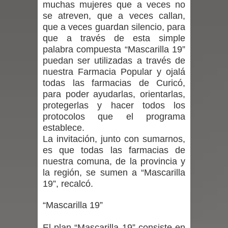
muchas mujeres que a veces no
se atreven, que a veces callan,
en la alta cordillera del Maule por su
que a veces guardan silencio, para
que a través de esta simple
impacto ambiental
palabra compuesta “Mascarilla 19”
puedan ser utilizadas a través de
INDAP entregó $189 millones en
nuestra Farmacia Popular y ojalá
todas las farmacias de Curicó,
incentivos a usuarios de PRODESAL
para poder ayudarlas, orientarlas,
de la provincia de Linares
protegerlas y hacer todos los
protocolos que el programa
Municipalidad de Curicó apuesta a la
establece.
La invitación, junto con sumarnos,
innovación en tecnología educativa
es que todas las farmacias de
nuestra comuna, de la provincia y
con nuevas pantallas interactivas del
la región, se sumen a “Mascarilla
19”, recalcó.
Colegio El Boldo
“Mascarilla 19”
Municipalidad de Curicó inició
El plan “Mascarilla 19” consiste en