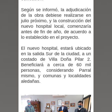
incentivos a usuarios de PRODESAL
Según se informó, la adjudicación
de la obra debiese realizarse en
de la provincia de Linares
julio próximo, y la construcción del
nuevo hospital local, comenzaría
Municipalidad de Curicó apuesta a la
antes de fin de año, de acuerdo a
lo establecido en el proyecto.
innovación en tecnología educativa
con nuevas pantallas interactivas del
El nuevo hospital, estará ubicado
en la salida Sur de la ciudad, a un
Colegio El Boldo
costado de Villa Doña Pilar 2.
Beneficiará a cerca de 60 mil
Municipalidad de Curicó inició
personas, considerando Parral
mismo, y comunas y localidades
proceso de vacunación escolar
aledañas.
Se activa Código Azul en Talca ante
las bajas temperaturas
GORE Maule figura tercero a nivel