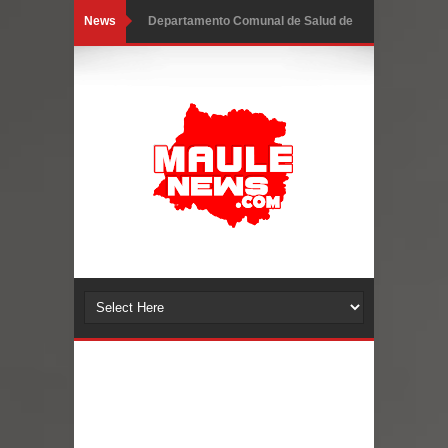
News
Departamento Comunal de Salud de
Curicó desarrollará jornada de
vacunación contra la Influenza y otros
virus respiratorios
Empedrado desarrolló con éxito el
desafío guerreros 2026
Banda linarense Los Remembers
regresa de Brasil tras impulsar un
intercambio musical y pedagógico
con comunidades escolares
Alta positividad en influenza hace que