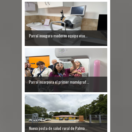
Chancho 2026
Torneo de Asadores reúne a 13
equipos en la Fiesta del Chancho
Parral inaugura moderno equipo visu...
2026 en Talca
Alerta por hantavirus: expertos piden
reforzar medidas y consulta oportuna
Matrimonios Linarenses Celebraron
Parral incorpora el primer mamógraf...
Bodas de Oro
Nueva posta de salud rural de Palma...