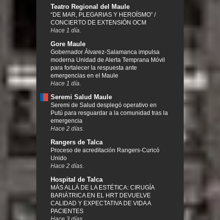
Teatro Regional del Maule
“DE MAR, PLEGARIAS Y HEROÍSMO” /
CONCIERTO DE EXTENSIÓN OCM
Hace 1 día.
Gore Maule
Gobernador Álvarez-Salamanca impulsa
moderna Unidad de Alerta Temprana Móvil
para fortalecer la respuesta ante
emergencias en el Maule
Hace 1 día.
Seremi Salud Maule
Seremi de Salud desplegó operativo en
Putú para resguardar a la comunidad tras la
emergencia
Hace 2 días.
Rangers de Talca
Proceso de acreditación Rangers-Curicó
Unido
Hace 2 días.
Hospital de Talca
MÁS ALLÁ DE LA ESTÉTICA: CIRUGÍA
BARIÁTRICA EN EL HRT DEVUELVE
CALIDAD Y EXPECTATIVA DE VIDA A
PACIENTES
Hace 3 días.