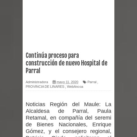
expertos reiteren llamado a
vacunarse
Mario Meza endurece críticas contra
ministra de Salud por dejar fuera a
Continúa proceso para
construcción de nuevo Hospital de
Linares: “No dará la cara”
Parral
Seremi de Desarrollo Social y Familia
Administradora
mayo 11, 2020
Parral
,
PROVINCIA DE LINARES
,
WebAncoa
mantiene despliegue para apoyar a
niños y adolescentes durante la
Noticias Región del Maule:
La
Alcaldesa de Parral, Paula
emergencia.
Retamal, en compañía del seremi
de Bienes Nacionales, Enrique
Del anime al K-pop: especialistas U.
Gómez, y el consejero regional,