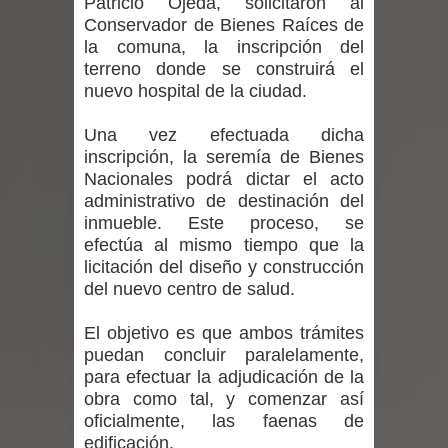
Patricio Ojeda, solicitaron al
de Chile analizan el creciente interés
Conservador de Bienes Raíces de
la comuna, la inscripción del
por las culturas japonesa y coreana
terreno donde se construirá el
nuevo hospital de la ciudad.
Renuncia del seremi Minvu en el
Una vez efectuada dicha
Maule golpea al Gobierno en medio de
inscripción, la seremía de Bienes
denuncias por viviendas sociales en
Nacionales podrá dictar el acto
administrativo de destinación del
Talca
inmueble. Este proceso, se
efectúa al mismo tiempo que la
Diputado Jorge Guzmán rechaza
licitación del diseño y construcción
del nuevo centro de salud.
proyecto de interconexión eléctrica
El objetivo es que ambos trámites
en la alta cordillera del Maule por su
puedan concluir paralelamente,
para efectuar la adjudicación de la
impacto ambiental
obra como tal, y comenzar así
oficialmente, las faenas de
INDAP entregó $189 millones en
edificación.