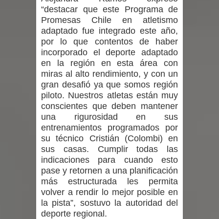
“destacar que este Programa de
Promesas Chile en atletismo
Municipalidad de Curicó apuesta a la
adaptado fue integrado este año,
por lo que contentos de haber
innovación en tecnología educativa
incorporado el deporte adaptado
con nuevas pantallas interactivas del
en la región en esta área con
miras al alto rendimiento, y con un
Colegio El Boldo
gran desafió ya que somos región
piloto. Nuestros atletas están muy
Municipalidad de Curicó inició
conscientes que deben mantener
una rigurosidad en sus
proceso de vacunación escolar
entrenamientos programados por
su técnico Cristián (Colombi) en
sus casas. Cumplir todas las
indicaciones para cuando esto
pase y retornen a una planificación
más estructurada les permita
volver a rendir lo mejor posible en
la pista”, sostuvo la autoridad del
deporte regional.