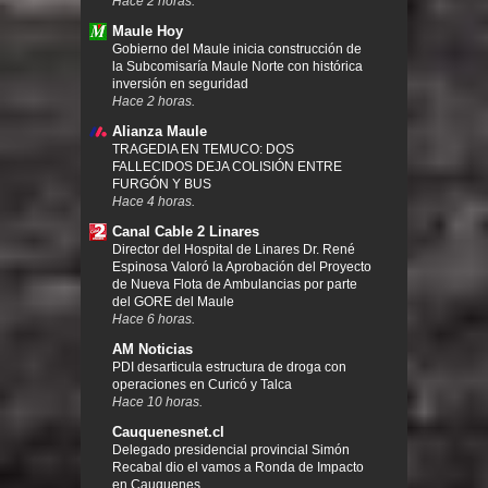
Hace 2 horas.
Maule Hoy
Gobierno del Maule inicia construcción de
la Subcomisaría Maule Norte con histórica
inversión en seguridad
Hace 2 horas.
Alianza Maule
TRAGEDIA EN TEMUCO: DOS
FALLECIDOS DEJA COLISIÓN ENTRE
FURGÓN Y BUS
Hace 4 horas.
Canal Cable 2 Linares
Director del Hospital de Linares Dr. René
Espinosa Valoró la Aprobación del Proyecto
de Nueva Flota de Ambulancias por parte
del GORE del Maule
Hace 6 horas.
AM Noticias
PDI desarticula estructura de droga con
operaciones en Curicó y Talca
Hace 10 horas.
Cauquenesnet.cl
Delegado presidencial provincial Simón
Recabal dio el vamos a Ronda de Impacto
en Cauquenes