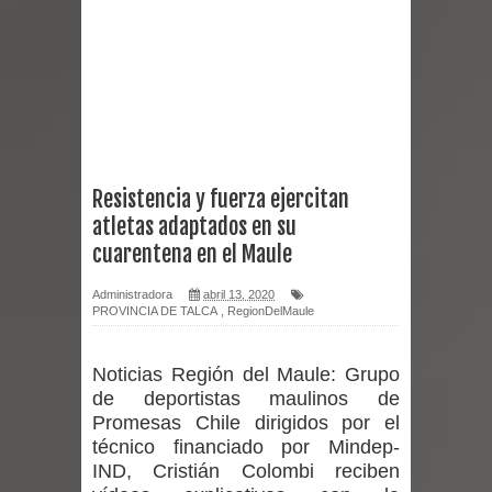
Talca en el inicio de la Fiesta del
Chancho 2026
Torneo de Asadores reúne a 13
equipos en la Fiesta del Chancho
Resistencia y fuerza ejercitan
2026 en Talca
atletas adaptados en su
cuarentena en el Maule
Alerta por hantavirus: expertos piden
Administradora
abril 13, 2020
reforzar medidas y consulta oportuna
PROVINCIA DE TALCA
,
RegionDelMaule
Matrimonios Linarenses Celebraron
Noticias Región del Maule:
Grupo
de deportistas maulinos de
Bodas de Oro
Promesas Chile dirigidos por el
técnico financiado por Mindep-
Departamento Comunal de Salud de
IND, Cristián Colombi reciben
Curicó desarrollará jornada de