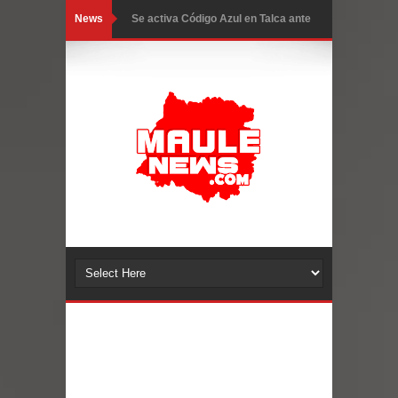
News
Se activa Código Azul en Talca ante
GORE Maule figura tercero a nivel
las bajas temperaturas
nacional en gasto por viajes y
traslados con $133 millones
Dos internos intentaron escapar por
un forado desde la cárcel de Talca
Temporal obliga a cerrar
anticipadamente la Fiesta del
Chancho en Talca tras caída de
ramas cerca de carpas
Miles llegan a la Plaza de Armas de