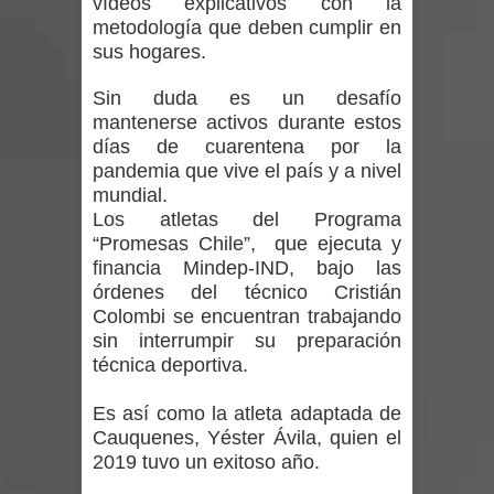
vídeos explicativos con la
metodología que deben cumplir en
vacunación contra la Influenza y otros
sus hogares.
virus respiratorios
Sin duda es un desafío
mantenerse activos durante estos
Empedrado desarrolló con éxito el
días de cuarentena por la
pandemia que vive el país y a nivel
desafío guerreros 2026
mundial.
Los atletas del Programa
Banda linarense Los Remembers
“Promesas Chile”, que ejecuta y
financia Mindep-IND, bajo las
regresa de Brasil tras impulsar un
órdenes del técnico Cristián
Colombi se encuentran trabajando
intercambio musical y pedagógico
sin interrumpir su preparación
técnica deportiva.
con comunidades escolares
Es así como la atleta adaptada de
Alta positividad en influenza hace que
Cauquenes, Yéster Ávila, quien el
2019 tuvo un exitoso año.
expertos reiteren llamado a