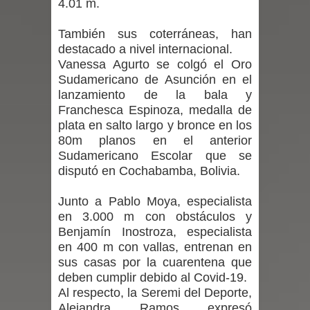
4.01 m.
Renuncia del seremi Minvu en el
También sus coterráneas, han
destacado a nivel internacional.
Maule golpea al Gobierno en medio de
Vanessa Agurto se colgó el Oro
denuncias por viviendas sociales en
Sudamericano de Asunción en el
lanzamiento de la bala y
Talca
Franchesca Espinoza, medalla de
plata en salto largo y bronce en los
Diputado Jorge Guzmán rechaza
80m planos en el anterior
Sudamericano Escolar que se
proyecto de interconexión eléctrica
disputó en Cochabamba, Bolivia.
en la alta cordillera del Maule por su
Junto a Pablo Moya, especialista
en 3.000 m con obstáculos y
impacto ambiental
Benjamín Inostroza, especialista
en 400 m con vallas, entrenan en
INDAP entregó $189 millones en
sus casas por la cuarentena que
deben cumplir debido al Covid-19.
incentivos a usuarios de PRODESAL
Al respecto, la Seremi del Deporte,
Alejandra Ramos expresó
de la provincia de Linares