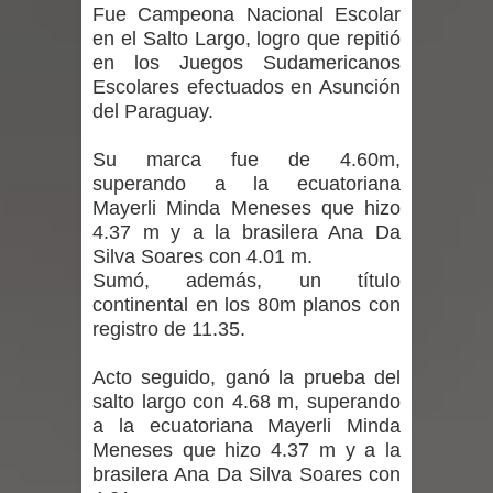
Fue Campeona Nacional Escolar
vacunarse
en el Salto Largo, logro que repitió
en los Juegos Sudamericanos
Mario Meza endurece críticas contra
Escolares efectuados en Asunción
ministra de Salud por dejar fuera a
del Paraguay.
Linares: “No dará la cara”
Su marca fue de 4.60m,
superando a la ecuatoriana
Seremi de Desarrollo Social y Familia
Mayerli Minda Meneses que hizo
4.37 m y a la brasilera Ana Da
mantiene despliegue para apoyar a
Silva Soares con 4.01 m.
Sumó, además, un título
niños y adolescentes durante la
continental en los 80m planos con
registro de 11.35.
emergencia.
Acto seguido, ganó la prueba del
Del anime al K-pop: especialistas U.
salto largo con 4.68 m, superando
a la ecuatoriana Mayerli Minda
de Chile analizan el creciente interés
Meneses que hizo 4.37 m y a la
brasilera Ana Da Silva Soares con
por las culturas japonesa y coreana