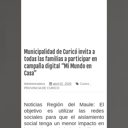
reforzar medidas y consulta oportuna
Matrimonios Linarenses Celebraron
Bodas de Oro
Departamento Comunal de Salud de
Municipalidad de Curicó invita a
todas las familias a participar en
Curicó desarrollará jornada de
campaña digital “Mi Mundo en
vacunación contra la Influenza y otros
Casa”
virus respiratorios
Administradora
abril 02, 2020
Curico
,
PROVINCIA DE CURICO
Empedrado desarrolló con éxito el
Noticias Región del Maule:
El
desafío guerreros 2026
objetivo es utilizar las redes
sociales para que el aislamiento
Banda linarense Los Remembers
social tenga un menor impacto en