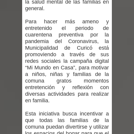
la salud mental de las familias en
regresa de Brasil tras impulsar un
general.
intercambio musical y pedagógico
Para hacer más ameno y
entretenido el periodo de
con comunidades escolares
cuarentena preventiva por la
Alta positividad en influenza hace que
pandemia del Coronavirus, la
Municipalidad de Curicó está
expertos reiteren llamado a
promoviendo a través de sus
redes sociales la campaña digital
vacunarse
“Mi Mundo en Casa”, para motivar
a niños, niñas y familias de la
Mario Meza endurece críticas contra
comuna gratos momentos
entretención y reflexión con
ministra de Salud por dejar fuera a
diversas actividades para realizar
en familia.
Linares: “No dará la cara”
Esta iniciativa busca incentivar a
Seremi de Desarrollo Social y Familia
que todas las familias de la
comuna puedan divertirse y utilizar
mantiene despliegue para apoyar a
los espacios del hogar para que el