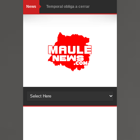
News
Temporal obliga a cerrar
anticipadamente la Fiesta del
Chancho en Talca tras caída de
ramas cerca de carpas
Miles llegan a la Plaza de Armas de
Talca en el inicio de la Fiesta del
Chancho 2026
Torneo de Asadores reúne a 13
equipos en la Fiesta del Chancho
2026 en Talca
Alerta por hantavirus: expertos piden