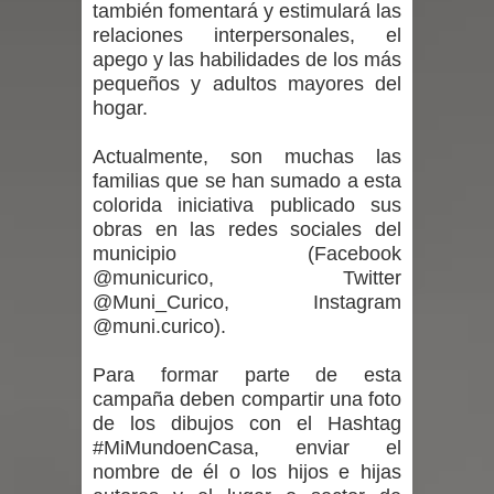
también fomentará y estimulará las
relaciones interpersonales, el
en la alta cordillera del Maule por su
apego y las habilidades de los más
pequeños y adultos mayores del
impacto ambiental
hogar.
INDAP entregó $189 millones en
Actualmente, son muchas las
familias que se han sumado a esta
incentivos a usuarios de PRODESAL
colorida iniciativa publicado sus
de la provincia de Linares
obras en las redes sociales del
municipio (Facebook
Municipalidad de Curicó apuesta a la
@municurico, Twitter
@Muni_Curico, Instagram
innovación en tecnología educativa
@muni.curico).
con nuevas pantallas interactivas del
Para formar parte de esta
campaña deben compartir una foto
Colegio El Boldo
de los dibujos con el Hashtag
#MiMundoenCasa, enviar el
Municipalidad de Curicó inició
nombre de él o los hijos e hijas