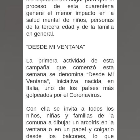
proceso de esta cuarentena
niños y adolescentes durante la
genere el menor impacto en la
salud mental de niños, personas
emergencia.
de la tercera edad y de la familia
en general.
Del anime al K-pop: especialistas U.
“DESDE MI VENTANA”
de Chile analizan el creciente interés
por las culturas japonesa y coreana
La primera actividad de esta
campaña que comenzó esta
Renuncia del seremi Minvu en el
semana se denomina “Desde Mi
Ventana”, iniciativa nacida en
Maule golpea al Gobierno en medio de
Italia, uno de los países más
golpeados por el Coronavirus.
denuncias por viviendas sociales en
Con ella se invita a todos los
Talca
niños, niñas y familias de la
comuna a dibujar un arcoíris en la
Diputado Jorge Guzmán rechaza
ventana o en un papel y colgarlo
desde los balcones, lo que
proyecto de interconexión eléctrica