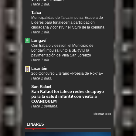
Hace 1 día.
Talca
Municipalidad de Talca impulsa Escuela de
Líderes para fortalecer la participación
ciudadana y construir el futuro de la comuna
Hace 1 día.
Longaví
Con trabajo y gestión, el Municipio de
Longaví impulsa junto a SERVIU la
pavimentación de Villa San Lorenzo
Hace 1 día.
Licantén
2do Concurso Literario «Poesía de Rokha»
Hace 2 días.
San Rafael
𝗦𝗮𝗻 𝗥𝗮𝗳𝗮𝗲𝗹 𝗳𝗼𝗿𝘁𝗮𝗹𝗲𝗰𝗲 𝗿𝗲𝗱𝗲𝘀 𝗱𝗲 𝗮𝗽𝗼𝘆𝗼
𝗽𝗮𝗿𝗮 𝗹𝗮 𝘀𝗮𝗹𝘂𝗱 𝗶𝗻𝗳𝗮𝗻𝘁𝗶𝗹 𝗰𝗼𝗻 𝘃𝗶𝘀𝗶𝘁𝗮 𝗮
𝗖𝗢𝗔𝗡𝗜𝗤𝗨𝗘𝗠
Hace 1 semana.
Mostrar todo
LINARES