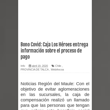
Dos internos intentaron escapar por
un forado desde la cárcel de Talca
Temporal obliga a cerrar
anticipadamente la Fiesta del
Bono Covid: Caja Los Héroes entrega
información sobre el proceso de
Chancho en Talca tras caída de
pago
ramas cerca de carpas
Info
abril 19, 2020
Chile
,
PROVINCIA DE TALCA
,
WebAncoa
Miles llegan a la Plaza de Armas de
Talca en el inicio de la Fiesta del
Noticias Región del Maule:
Con el
objetivo de evitar aglomeraciones
Chancho 2026
en las sucursales, la caja de
compensación realizó un llamado
Torneo de Asadores reúne a 13
para que las personas que tengan