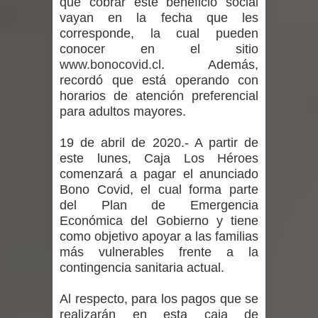
que cobrar este beneficio social
equipos en la Fiesta del Chancho
vayan en la fecha que les
corresponde, la cual pueden
2026 en Talca
conocer en el sitio
www.bonocovid.cl
. Además,
Alerta por hantavirus: expertos piden
recordó que está operando con
horarios de atención preferencial
reforzar medidas y consulta oportuna
para adultos mayores.
Matrimonios Linarenses Celebraron
19 de abril de 2020.- A partir de
Bodas de Oro
este lunes, Caja Los Héroes
comenzará a pagar el anunciado
Departamento Comunal de Salud de
Bono Covid, el cual forma parte
del Plan de Emergencia
Curicó desarrollará jornada de
Económica del Gobierno y tiene
como objetivo apoyar a las familias
vacunación contra la Influenza y otros
más vulnerables frente a la
contingencia sanitaria actual.
virus respiratorios
Al respecto, para los pagos que se
Empedrado desarrolló con éxito el
realizarán en esta caja de