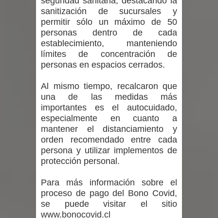
seguridad sanitaria, destacando la
Talca
sanitización de sucursales y
permitir sólo un máximo de 50
4 comunas de la Región del Maule no
personas dentro de cada
establecimiento, manteniendo
cuentan con plan para reducir el
límites de concentración de
personas en espacios cerrados.
riesgo de desastres
Al mismo tiempo, recalcaron que
Festival Vórtice llega a Talca con
una de las medidas más
conciertos, feria y charlas en torno a
importantes es el autocuidado,
especialmente en cuanto a
la música
mantener el distanciamiento y
orden recomendado entre cada
persona y utilizar implementos de
protección personal.
Para más información sobre el
proceso de pago del Bono Covid,
se puede visitar el sitio
www.bonocovid.cl