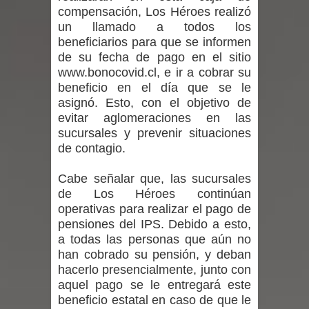
compensación, Los Héroes realizó
desafío guerreros 2026
un llamado a todos los
beneficiarios para que se informen
Banda linarense Los Remembers
de su fecha de pago en el sitio
www.bonocovid.cl, e ir a cobrar su
regresa de Brasil tras impulsar un
beneficio en el día que se le
asignó. Esto, con el objetivo de
intercambio musical y pedagógico
evitar aglomeraciones en las
con comunidades escolares
sucursales y prevenir situaciones
de contagio.
Alta positividad en influenza hace que
Cabe señalar que, las sucursales
expertos reiteren llamado a
de Los Héroes continúan
operativas para realizar el pago de
vacunarse
pensiones del IPS. Debido a esto,
a todas las personas que aún no
Mario Meza endurece críticas contra
han cobrado su pensión, y deban
hacerlo presencialmente, junto con
ministra de Salud por dejar fuera a
aquel pago se le entregará este
beneficio estatal en caso de que le
Linares: “No dará la cara”