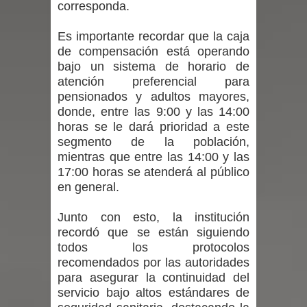
corresponda.
Seremi de Desarrollo Social y Familia
Es importante recordar que la caja
de compensación está operando
mantiene despliegue para apoyar a
bajo un sistema de horario de
atención preferencial para
niños y adolescentes durante la
pensionados y adultos mayores,
donde, entre las 9:00 y las 14:00
emergencia.
horas se le dará prioridad a este
Del anime al K-pop: especialistas U.
segmento de la población,
mientras que entre las 14:00 y las
de Chile analizan el creciente interés
17:00 horas se atenderá al público
en general.
por las culturas japonesa y coreana
Junto con esto, la institución
Renuncia del seremi Minvu en el
recordó que se están siguiendo
todos los protocolos
Maule golpea al Gobierno en medio de
recomendados por las autoridades
para asegurar la continuidad del
denuncias por viviendas sociales en
servicio bajo altos estándares de