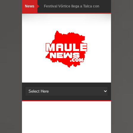
News
Subdere refuerza llamado a
municipios para postulación
simplificada de comunas afectadas
por el sistema frontal
Municipalidad de Curicó inició
proceso de vacunación escolar
Se activa Código Azul en Talca ante
las bajas temperaturas
GORE Maule figura tercero a nivel
nacional en gasto por viajes y
traslados con $133 millones