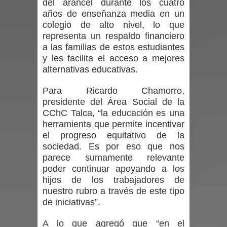
del arancel durante los cuatro
años de enseñanza media en un
por las culturas japonesa y coreana
colegio de alto nivel, lo que
representa un respaldo financiero
Renuncia del seremi Minvu en el
a las familias de estos estudiantes
y les facilita el acceso a mejores
Maule golpea al Gobierno en medio de
alternativas educativas.
denuncias por viviendas sociales en
Para Ricardo Chamorro,
presidente del Área Social de la
Talca
CChC Talca, “la educación es una
herramienta que permite incentivar
Diputado Jorge Guzmán rechaza
el progreso equitativo de la
sociedad. Es por eso que nos
proyecto de interconexión eléctrica
parece sumamente relevante
en la alta cordillera del Maule por su
poder continuar apoyando a los
hijos de los trabajadores de
impacto ambiental
nuestro rubro a través de este tipo
de iniciativas”.
INDAP entregó $189 millones en
A lo que agregó que “en el