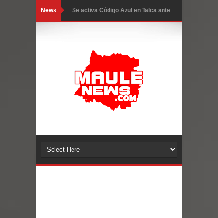
News
Se activa Código Azul en Talca ante
las bajas temperaturas
GORE Maule figura tercero a nivel
nacional en gasto por viajes y
traslados con $133 millones
Dos internos intentaron escapar por
un forado desde la cárcel de Talca
Temporal obliga a cerrar
anticipadamente la Fiesta del
Chancho en Talca tras caída de
ramas cerca de carpas