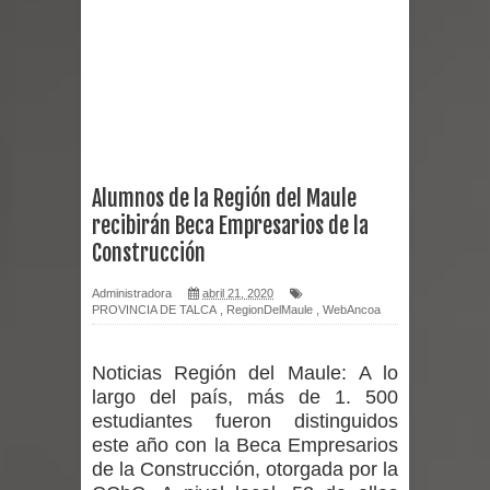
Miles llegan a la Plaza de Armas de
Talca en el inicio de la Fiesta del
Chancho 2026
Torneo de Asadores reúne a 13
Alumnos de la Región del Maule
recibirán Beca Empresarios de la
equipos en la Fiesta del Chancho
Construcción
2026 en Talca
Administradora
abril 21, 2020
PROVINCIA DE TALCA
,
RegionDelMaule
,
WebAncoa
Alerta por hantavirus: expertos piden
reforzar medidas y consulta oportuna
Noticias Región del Maule:
A lo
largo del país, más de 1. 500
Matrimonios Linarenses Celebraron
estudiantes fueron distinguidos
este año con la Beca Empresarios
Bodas de Oro
de la Construcción, otorgada por la