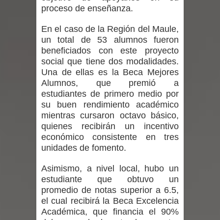
proceso de enseñanza.
expertos reiteren llamado a
En el caso de la Región del Maule,
vacunarse
un total de 53 alumnos fueron
beneficiados con este proyecto
Mario Meza endurece críticas contra
social que tiene dos modalidades.
Una de ellas es la Beca Mejores
ministra de Salud por dejar fuera a
Alumnos, que premió a
estudiantes de primero medio por
Linares: “No dará la cara”
su buen rendimiento académico
Seremi de Desarrollo Social y Familia
mientras cursaron octavo básico,
quienes recibirán un incentivo
mantiene despliegue para apoyar a
económico consistente en tres
unidades de fomento.
niños y adolescentes durante la
Asimismo, a nivel local, hubo un
emergencia.
estudiante que obtuvo un
promedio de notas superior a 6.5,
Del anime al K-pop: especialistas U.
el cual recibirá la Beca Excelencia
Académica, que financia el 90%
de Chile analizan el creciente interés