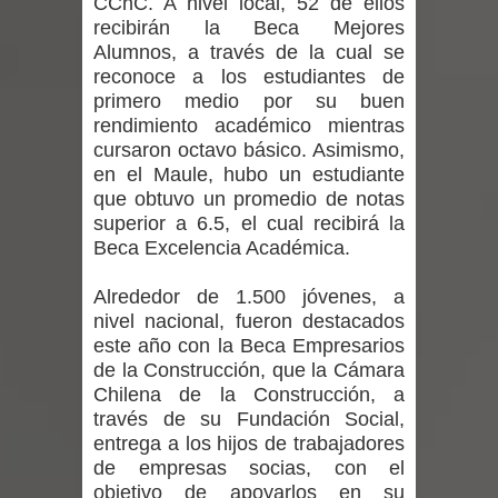
CChC. A nivel local, 52 de ellos
Departamento Comunal de Salud de
recibirán la Beca Mejores
Alumnos, a través de la cual se
Curicó desarrollará jornada de
reconoce a los estudiantes de
primero medio por su buen
vacunación contra la Influenza y otros
rendimiento académico mientras
cursaron octavo básico. Asimismo,
virus respiratorios
en el Maule, hubo un estudiante
Empedrado desarrolló con éxito el
que obtuvo un promedio de notas
superior a 6.5, el cual recibirá la
desafío guerreros 2026
Beca Excelencia Académica.
Banda linarense Los Remembers
Alrededor de 1.500 jóvenes, a
nivel nacional, fueron destacados
regresa de Brasil tras impulsar un
este año con la Beca Empresarios
de la Construcción, que la Cámara
intercambio musical y pedagógico
Chilena de la Construcción, a
través de su Fundación Social,
con comunidades escolares
entrega a los hijos de trabajadores
de empresas socias, con el
Alta positividad en influenza hace que
objetivo de apoyarlos en su