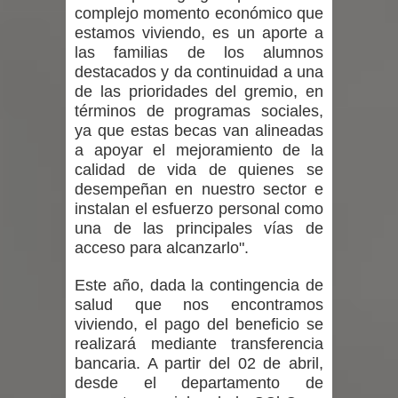
incentivos a usuarios de PRODESAL
complejo momento económico que
estamos viviendo, es un aporte a
de la provincia de Linares
las familias de los alumnos
destacados y da continuidad a una
Municipalidad de Curicó apuesta a la
de las prioridades del gremio, en
términos de programas sociales,
innovación en tecnología educativa
ya que estas becas van alineadas
a apoyar el mejoramiento de la
con nuevas pantallas interactivas del
calidad de vida de quienes se
desempeñan en nuestro sector e
Colegio El Boldo
instalan el esfuerzo personal como
una de las principales vías de
Municipalidad de Curicó inició
acceso para alcanzarlo".
proceso de vacunación escolar
Este año, dada la contingencia de
salud que nos encontramos
viviendo, el pago del beneficio se
realizará mediante transferencia
bancaria. A partir del 02 de abril,
desde el departamento de