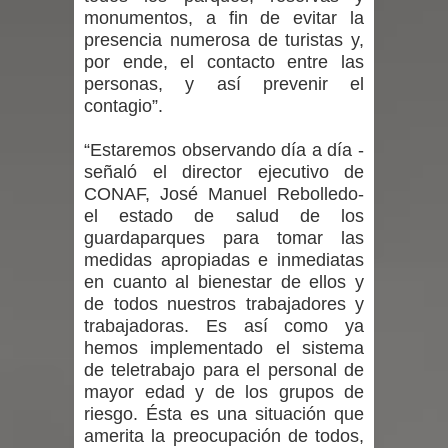
monumentos, a fin de evitar la
Maule golpea al Gobierno en medio de
presencia numerosa de turistas y,
por ende, el contacto entre las
denuncias por viviendas sociales en
personas, y así prevenir el
contagio”.
Talca
“Estaremos observando día a día -
Diputado Jorge Guzmán rechaza
señaló el director ejecutivo de
CONAF, José Manuel Rebolledo-
proyecto de interconexión eléctrica
el estado de salud de los
guardaparques para tomar las
en la alta cordillera del Maule por su
medidas apropiadas e inmediatas
en cuanto al bienestar de ellos y
impacto ambiental
de todos nuestros trabajadores y
trabajadoras. Es así como ya
INDAP entregó $189 millones en
hemos implementado el sistema
de teletrabajo para el personal de
incentivos a usuarios de PRODESAL
mayor edad y de los grupos de
riesgo. Ésta es una situación que
de la provincia de Linares
amerita la preocupación de todos,