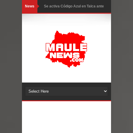
News
GORE Maule figura tercero a nivel
nacional en gasto por viajes y
traslados con $133 millones
Dos internos intentaron escapar por
un forado desde la cárcel de Talca
Temporal obliga a cerrar
anticipadamente la Fiesta del
Chancho en Talca tras caída de
ramas cerca de carpas
Miles llegan a la Plaza de Armas de
Talca en el inicio de la Fiesta del