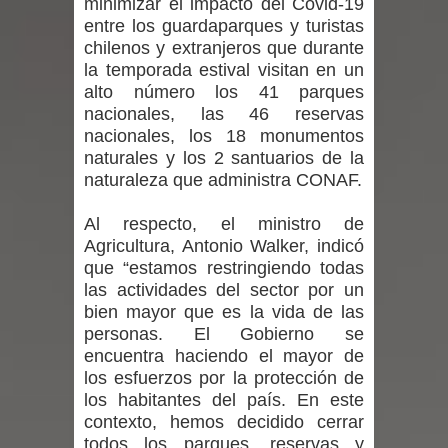
minimizar el impacto del Covid-19
Mario Meza endurece críticas contra
entre los guardaparques y turistas
chilenos y extranjeros que durante
ministra de Salud por dejar fuera a
la temporada estival visitan en un
alto número los 41 parques
Linares: “No dará la cara”
nacionales, las 46 reservas
nacionales, los 18 monumentos
Seremi de Desarrollo Social y Familia
naturales y los 2 santuarios de la
naturaleza que administra CONAF.
mantiene despliegue para apoyar a
Al respecto, el ministro de
niños y adolescentes durante la
Agricultura, Antonio Walker, indicó
que “estamos restringiendo todas
emergencia.
las actividades del sector por un
bien mayor que es la vida de las
Del anime al K-pop: especialistas U.
personas. El Gobierno se
encuentra haciendo el mayor de
de Chile analizan el creciente interés
los esfuerzos por la protección de
los habitantes del país. En este
por las culturas japonesa y coreana
contexto, hemos decidido cerrar
todos los parques, reservas y
Renuncia del seremi Minvu en el