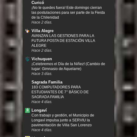
Curicó
¡No te quedes fuera! Este domingo cierran
las postulaciones para ser parte de la Fiesta
de la Chilenidad
Hace 2 días.
Villa Alegre
AVANZAN LAS GESTIONES PARA LA
FUTURA POSTA DE ESTACIÓN VILLA
ALEGRE
Hace 2 días.
Vichuquen
¡Celebremos el Día de la Niñez! (Cambio de
lugar: Gimnasio de Aquelarre)
Hace 3 días.
Sagrada Familia
183 COMPUTADORES PARA
ESTUDIANTES DE 7° BÁSICO DE
SAGRADA FAMILIA
Hace 4 días.
Longaví
Con trabajo y gestión, el Municipio de
Longaví impulsa junto a SERVIU la
pavimentación de Villa San Lorenzo
Hace 4 días.