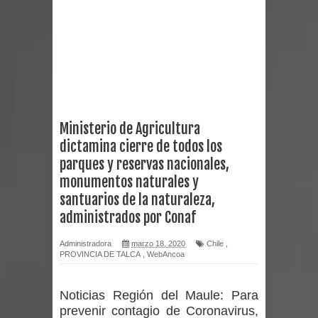
Chancho 2026
Torneo de Asadores reúne a 13
equipos en la Fiesta del Chancho
2026 en Talca
Ministerio de Agricultura
dictamina cierre de todos los
Alerta por hantavirus: expertos piden
parques y reservas nacionales,
reforzar medidas y consulta oportuna
monumentos naturales y
santuarios de la naturaleza,
Matrimonios Linarenses Celebraron
administrados por Conaf
Bodas de Oro
Administradora
marzo 18, 2020
Chile
,
PROVINCIA DE TALCA
,
WebAncoa
Departamento Comunal de Salud de
Noticias Región del Maule:
Curicó desarrollará jornada de
Para
prevenir contagio de Coronavirus,