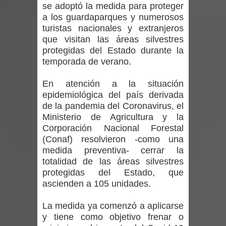
vacunación contra la Influenza y otros
se adoptó la medida para proteger
a los guardaparques y numerosos
virus respiratorios
turistas nacionales y extranjeros
que visitan las áreas silvestres
Empedrado desarrolló con éxito el
protegidas del Estado durante la
temporada de verano.
desafío guerreros 2026
En atención a la situación
Banda linarense Los Remembers
epidemiológica del país derivada
de la pandemia del Coronavirus, el
regresa de Brasil tras impulsar un
Ministerio de Agricultura y la
Corporación Nacional Forestal
intercambio musical y pedagógico
(Conaf) resolvieron -como una
medida preventiva- cerrar la
con comunidades escolares
totalidad de las áreas silvestres
protegidas del Estado, que
Alta positividad en influenza hace que
ascienden a 105 unidades.
expertos reiteren llamado a
La medida ya comenzó a aplicarse
y tiene como objetivo frenar o
vacunarse