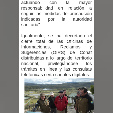
actuando con la mayor
Municipalidad de Curicó apuesta a la
responsabilidad en relación a
innovación en tecnología educativa
seguir las medidas de precaución
indicadas por la autoridad
con nuevas pantallas interactivas del
sanitaria”.
Colegio El Boldo
Igualmente, se ha decretado el
cierre total de las Oficinas de
Municipalidad de Curicó inició
Informaciones, Reclamos y
Sugerencias (OIRS) de Conaf
proceso de vacunación escolar
distribuidas a lo largo del territorio
nacional, privilegiándose los
Se activa Código Azul en Talca ante
trámites en línea y las consultas
telefónicas o vía canales digitales.
las bajas temperaturas