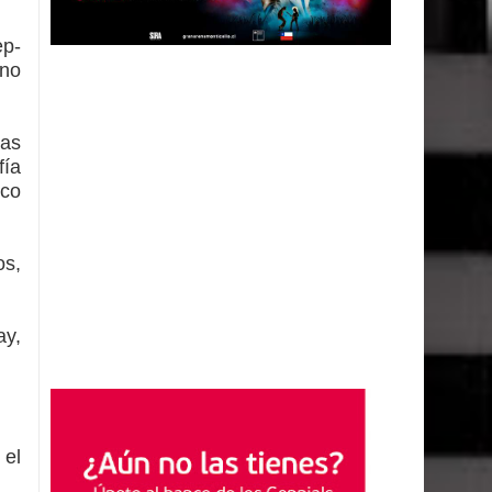
ep-
ano
as
fía
ico
os,
ay,
 el