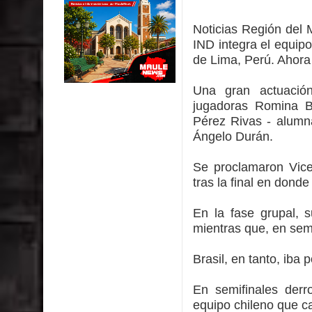
Municipalidad de Curicó inició proceso de vacuna
Noticias Región del
Se activa Código Azul en Talca ante las bajas te
IND integra el equi
de Lima, Perú. Ahora 
GORE Maule figura tercero a nivel nacional en gas
Una gran actuació
Dos internos intentaron escapar por un forado des
jugadoras Romina B
Pérez Rivas - alumna
Temporal obliga a cerrar anticipadamente la Fies
Ángelo Durán.
Se proclamaron Vic
tras la final en donde
En la fase grupal, 
mientras que, en semi
Brasil, en tanto, iba p
En semifinales derro
equipo chileno que ca