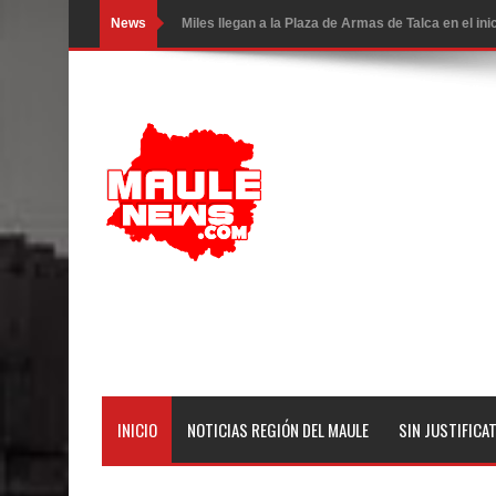
News
Miles llegan a la Plaza de Armas de Talca en el in
Torneo de Asadores reúne a 13 equipos en la Fies
Alerta por hantavirus: expertos piden reforzar m
Matrimonios Linarenses Celebraron Bodas de Or
Departamento Comunal de Salud de Curicó desarrol
virus respiratorios
Empedrado desarrolló con éxito el desafío guerre
Banda linarense Los Remembers regresa de Brasi
comunidades escolares
INICIO
NOTICIAS REGIÓN DEL MAULE
SIN JUSTIFICA
Alta positividad en influenza hace que expertos r
Mario Meza endurece críticas contra ministra de S