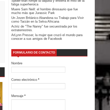
Spider-Man rompe la taquilla y entierra el mito de la
fatiga superheroica
Muere Sam Neill: el hombre dinosaurio que fue
mucho más que Jurassic Park
Un Joven Británico Abandona su Trabajo para Vivir
como Tarzán en la Selva Africana
Actriz de "The Nanny" fue secuestrada por los
extraterrestres.
ArLynn Presser, la mujer que cruzó el mundo para
conocer a sus amigos de Facebook
FORMULARIO DE CONTACTO
Nombre
Correo electrónico
*
Mensaje
*