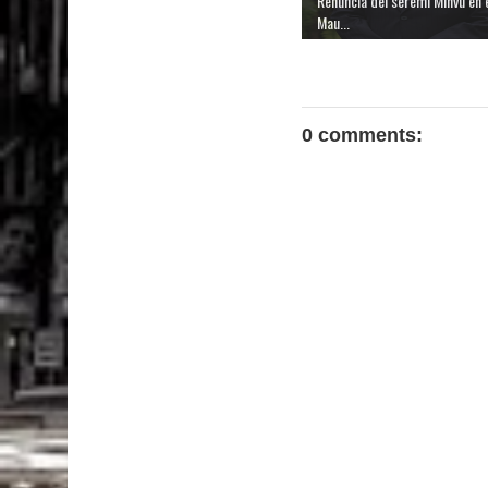
Renuncia del seremi Minvu en 
Mau...
0 comments: