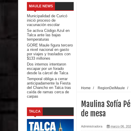
MAULE NEWS
Seremi de Desarrollo Social y Familia mantiene d
Municipalidad de Curicó
inició proceso de
emergencia.
vacunación escolar
Se activa Código Azul en
Talca ante las bajas
Del anime al K-pop: especialistas U. de Chile anal
temperaturas
GORE Maule figura tercero
Renuncia del seremi Minvu en el Maule golpea al 
a nivel nacional en gasto
por viajes y traslados con
$133 millones
Talca
Dos internos intentaron
escapar por un forado
Diputado Jorge Guzmán rechaza proyecto de interco
desde la cárcel de Talca
Temporal obliga a cerrar
anticipadamente la Fiesta
impacto ambiental
del Chancho en Talca tras
Home
/
RegionDelMaule
/
caída de ramas cerca de
carpas
INDAP entregó $189 millones en incentivos a usu
Maulina Sofía P
Municipalidad de Curicó apuesta a la innovación e
de mesa
TALCA
Colegio El Boldo
Administradora
marzo 06, 20