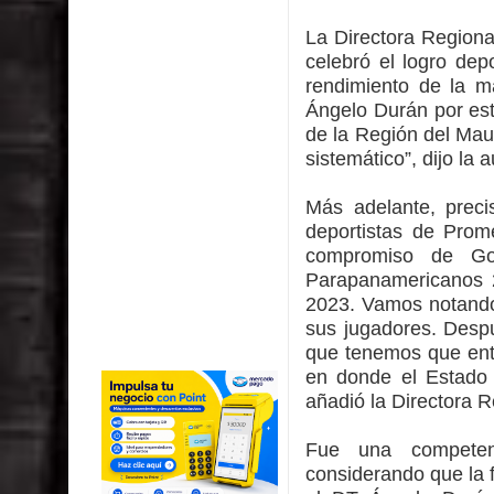
La Directora Regional
celebró el logro dep
rendimiento de la ma
Ángelo Durán por est
de la Región del Mau
sistemático”, dijo la 
Más adelante, preci
deportistas de Prom
compromiso de Go
Parapanamericanos 2
2023. Vamos notando 
sus jugadores. Desp
que tenemos que ente
en donde el Estado a
añadió la Directora R
Fue una competen
considerando que la 