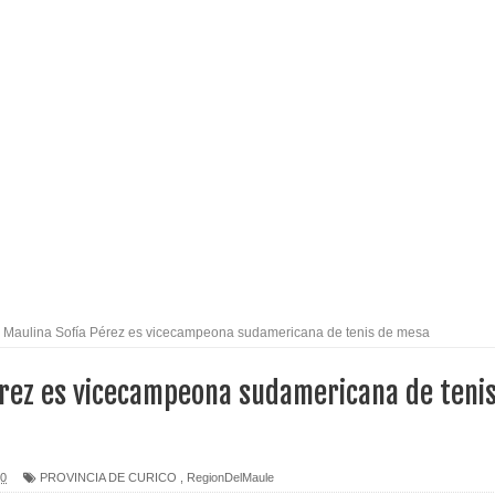
espliegue para apoyar a niños y adolescentes durante la
izan el creciente interés por las culturas japonesa y coreana
Gobierno en medio de denuncias por viviendas sociales en
nexión eléctrica en la alta cordillera del Maule por su
Maulina Sofía Pérez es vicecampeona sudamericana de tenis de mesa
arios de PRODESAL de la provincia de Linares
érez es vicecampeona sudamericana de teni
n tecnología educativa con nuevas pantallas interactivas del
20
PROVINCIA DE CURICO
,
RegionDelMaule