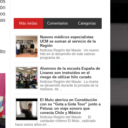
mos
ión
nos
ías
Más leídas
Comentarios
Categorías
Nuevos médicos especialistas
UCM se suman al servicio de la
Región
ito
Noticias Región del Maule: Un nuevo
hito en el desarrollo de este valioso
programa de ...
Alumnos de la escuela España de
Linares son instruidos en el
riesgo de utilizar hilo curado
Noticias Región del Maule: La charla
se desarrolló durante la jornada de la
mañana de ...
El Mulu aterriza en Constitución
con su “Gota a Gota Tour” junto a
Pelusa: un viaje sonoro que
conecta Chile y México
Noticias Región del Maule: El
cantautor chileno El Mulu , radicado
hace varios años en ...