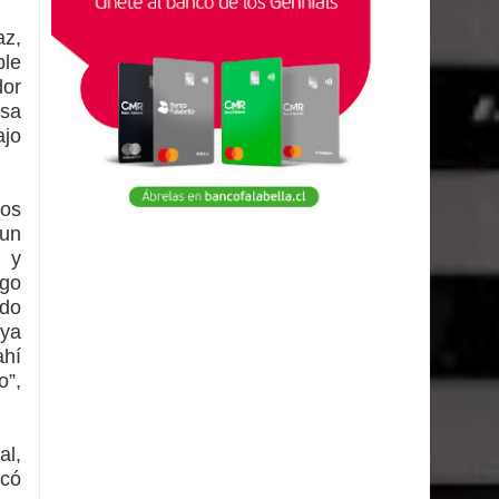
az,
ble
dor
esa
ajo
los
 un
 y
ago
ndo
 ya
ahí
o”,
l,
icó