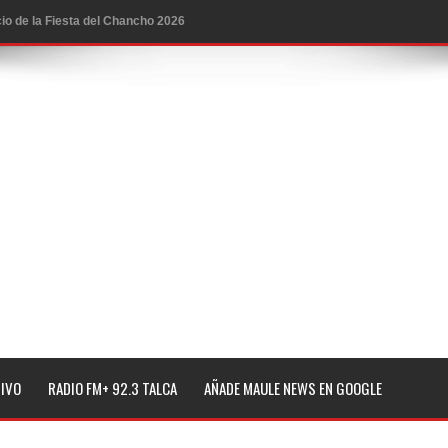
icio de la Fiesta del Chancho 2026
ta del Chancho 2026 en Talca
edidas y consulta oportuna
o
lará jornada de vacunación contra la Influenza y otros
ros 2026
l tras impulsar un intercambio musical y pedagógico con
TIVO
RADIO FM+ 92.3 TALCA
AÑADE MAULE NEWS EN GOOGLE
eiteren llamado a vacunarse
alud por dejar fuera a Linares: “No dará la cara”