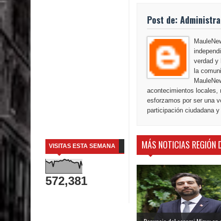
Post de: Administr
MauleNews
independi
verdad y 
la comuni
MauleNew
acontecimientos locales, 
esforzamos por ser una vo
participación ciudadana y
MÁS NOTICIAS REGIÓN 
VISITAS ESTA SEMANA
572,381