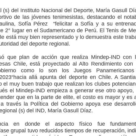
 (s) del Instituto Nacional del Deporte, María Gasull Dí
ortivo de las jóvenes tenimesistas, destacando el nota
ulina, Sofía Pérez “felicitar a Sofía y a su entrena
e 2° lugar en el Sudamericano de Perú. El Tenis de M
le está muy bien representado y lo demuestra este trab
autoridad del deporte regional.
só que plan de acción que realiza Mindep-IND con 
esas Chile, está proyectado al Alto Rendimiento con
bierno como lo son los Juegos Panamericanos
023“hacia allá apunta del deporte en Chile. A Santi
el muy buen trabajo que realizan los clubes potencia
ués el Mindep-IND empieza a generar ese otro apoyo,
nder que en la parte de elite, el costo es mayor y es 
 través la Política del Gobierno apoya ese desarroll
egional (s) del IND, María Gasull Díaz.
cia en donde el aspecto físico fue fundamenta
fase grupal tuvo reducidos tiempos de recuperación, ind