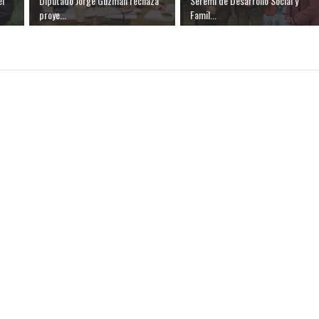
el
Diputado Jorge Guzmán rechaza
Seremi de Desarrollo Social y
proye...
Famil...