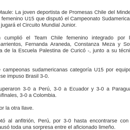
ción escolar
 Maule:
La joven deportista de Promesas Chile del Mind
mperaturas
po femenino U15 que disputó el Campeonato Sudameric
jugará el Circuito Mundial Junior.
to por viajes y traslados con $133 millones
n cumplió el Team Chile femenino integrado por l
de la cárcel de Talca
arrientos, Fernanda Araneda, Constanza Meza y So
 de la Escuela Palestina de Curicó -, junto a su técn
ta del Chancho en Talca tras caída de ramas cerca de carpas
e campeonas sudamericanas categoría U15 por equip
 se impuso Brasil 3-0.
superaron 3-0 a Perú, 3-0 a Ecuador y 3-0 a Paragu
finales, 3-0 a Colombia.
or la otra llave.
tó al anfitrión, Perú, por 3-0 hasta encontrarse con
usó toda una sorpresa entre el aficionado limeño.