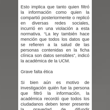
Esto implica que tanto quien filtró
por las culturas japonesa y coreana
la información como quien la
compartió posteriormente o replicó
Renuncia del seremi Minvu en el
en diversas redes sociales,
incurrió en una violación a esta
Maule golpea al Gobierno en medio de
normativa. “La ley también hace
mención que todos los datos que
denuncias por viviendas sociales en
se refieren a la salud de las
personas contenidas en la ficha
Talca
clínica son datos sensibles”, indicó
la académica de la UCM.
Diputado Jorge Guzmán rechaza
proyecto de interconexión eléctrica
Grave falta ética
en la alta cordillera del Maule por su
Si bien aún es motivo de
investigación quién fue la persona
impacto ambiental
que filtró la información, la
académica recordó que todos los
INDAP entregó $189 millones en
ciudadanos deben tener presente
la gravedad de difundir