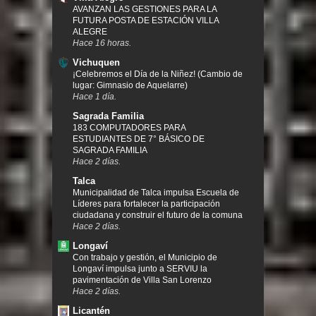
AVANZAN LAS GESTIONES PARA LA
FUTURA POSTA DE ESTACIÓN VILLA
ALEGRE
Hace 16 horas.
Vichuquen
¡Celebremos el Día de la Niñez! (Cambio de
lugar: Gimnasio de Aquelarre)
Hace 1 día.
Sagrada Familia
183 COMPUTADORES PARA
ESTUDIANTES DE 7° BÁSICO DE
SAGRADA FAMILIA
Hace 2 días.
Talca
Municipalidad de Talca impulsa Escuela de
Líderes para fortalecer la participación
ciudadana y construir el futuro de la comuna
Hace 2 días.
Longaví
Con trabajo y gestión, el Municipio de
Longaví impulsa junto a SERVIU la
pavimentación de Villa San Lorenzo
Hace 2 días.
Licantén