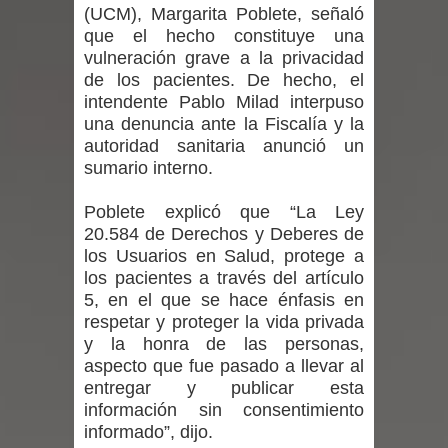
(UCM), Margarita Poblete, señaló
expertos reiteren llamado a
que el hecho constituye una
vulneración grave a la privacidad
vacunarse
de los pacientes. De hecho, el
intendente Pablo Milad interpuso
Mario Meza endurece críticas contra
una denuncia ante la Fiscalía y la
autoridad sanitaria anunció un
ministra de Salud por dejar fuera a
sumario interno.
Linares: “No dará la cara”
Poblete explicó que “La Ley
20.584 de Derechos y Deberes de
Seremi de Desarrollo Social y Familia
los Usuarios en Salud, protege a
mantiene despliegue para apoyar a
los pacientes a través del artículo
5, en el que se hace énfasis en
niños y adolescentes durante la
respetar y proteger la vida privada
y la honra de las personas,
emergencia.
aspecto que fue pasado a llevar al
entregar y publicar esta
Del anime al K-pop: especialistas U.
información sin consentimiento
informado”, dijo.
de Chile analizan el creciente interés