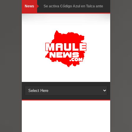
News
Se activa Código Azul en Talca ante
las bajas temperaturas
GORE Maule figura tercero a nivel
nacional en gasto por viajes y
traslados con $133 millones
Dos internos intentaron escapar por
un forado desde la cárcel de Talca
Temporal obliga a cerrar
anticipadamente la Fiesta del
Chancho en Talca tras caída de
ramas cerca de carpas