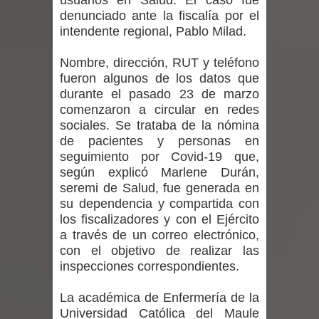
usuarios en Salud. El caso fue
Departamento Comunal de Salud de
denunciado ante la fiscalía por el
intendente regional, Pablo Milad.
Curicó desarrollará jornada de
Nombre, dirección, RUT y teléfono
vacunación contra la Influenza y otros
fueron algunos de los datos que
durante el pasado 23 de marzo
virus respiratorios
comenzaron a circular en redes
sociales. Se trataba de la nómina
Empedrado desarrolló con éxito el
de pacientes y personas en
seguimiento por Covid-19 que,
desafío guerreros 2026
según explicó Marlene Durán,
Banda linarense Los Remembers
seremi de Salud, fue generada en
su dependencia y compartida con
regresa de Brasil tras impulsar un
los fiscalizadores y con el Ejército
a través de un correo electrónico,
intercambio musical y pedagógico
con el objetivo de realizar las
inspecciones correspondientes.
con comunidades escolares
La académica de Enfermería de la
Alta positividad en influenza hace que
Universidad Católica del Maule