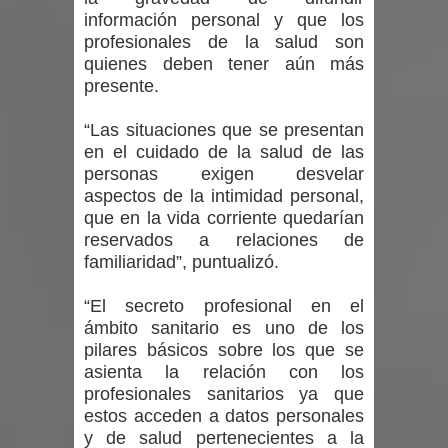
incentivos a usuarios de PRODESAL
información personal y que los
profesionales de la salud son
de la provincia de Linares
quienes deben tener aún más
presente.
Municipalidad de Curicó apuesta a la
“Las situaciones que se presentan
innovación en tecnología educativa
en el cuidado de la salud de las
personas exigen desvelar
con nuevas pantallas interactivas del
aspectos de la intimidad personal,
que en la vida corriente quedarían
Colegio El Boldo
reservados a relaciones de
familiaridad”, puntualizó.
Municipalidad de Curicó inició
proceso de vacunación escolar
“El secreto profesional en el
ámbito sanitario es uno de los
pilares básicos sobre los que se
asienta la relación con los
profesionales sanitarios ya que
estos acceden a datos personales
y de salud pertenecientes a la