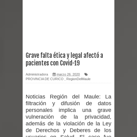
Miles llegan a la Plaza de Armas de
Talca en el inicio de la Fiesta del
Chancho 2026
Torneo de Asadores reúne a 13
Grave falta ética y legal afectó a
pacientes con Covid-19
equipos en la Fiesta del Chancho
Administradora
marzo 26, 2020
2026 en Talca
PROVINCIA DE CURICO
,
RegionDelMaule
Alerta por hantavirus: expertos piden
Noticias Región del Maule:
La
reforzar medidas y consulta oportuna
filtración y difusión de datos
personales implica una grave
Matrimonios Linarenses Celebraron
vulneración de la privacidad,
además de la violación de la Ley
Bodas de Oro
de Derechos y Deberes de los