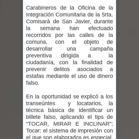
Departamento Comunal de Salud de
Carabineros de la Oficina de la
Integración Comunitaria de la 5rta.
Curicó desarrollará jornada de
Comisará de San Javier, durante
la semana han efectuado
vacunación contra la Influenza y otros
recorridos por las calles de la
comuna, con el objeto de
virus respiratorios
desarrollar una campaña
Empedrado desarrolló con éxito el
preventiva dirigida a la
ciudadanía, con la finalidad de
desafío guerreros 2026
prevenir delitos asociados a
estafas mediante el uso de dinero
Banda linarense Los Remembers
falso.
regresa de Brasil tras impulsar un
En la oportunidad se explicó a los
transeúntes y locatarios, la
intercambio musical y pedagógico
técnica básica de identificar un
billete falso, aplicando el tips de
con comunidades escolares
“TOCAR, MIRAR E INCLINAR”;
Tocar: el sistema de impresión con
Alta positividad en influenza hace que
el que son elaborados es especial,