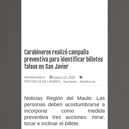
Miles llegan a la Plaza de Armas de
Talca en el inicio de la Fiesta del
Chancho 2026
Torneo de Asadores reúne a 13
Carabineros realizó campaña
preventiva para identificar billetes
equipos en la Fiesta del Chancho
falsos en San Javier
2026 en Talca
Administradora
marzo 13, 2020
PROVINCIA DE LINARES
,
SanJavier
,
WebAncoa
Alerta por hantavirus: expertos piden
reforzar medidas y consulta oportuna
Noticias Región del Maule:
Las
personas deben acostumbrarse a
Matrimonios Linarenses Celebraron
incorporar como medida
preventiva tres acciones: mirar,
Bodas de Oro
tocar e inclinar el billete.