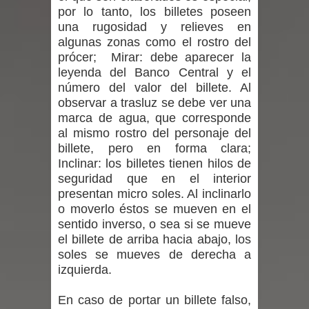
por lo tanto, los billetes poseen
expertos reiteren llamado a
una rugosidad y relieves en
algunas zonas como el rostro del
vacunarse
prócer; Mirar: debe aparecer la
leyenda del Banco Central y el
Mario Meza endurece críticas contra
número del valor del billete. Al
observar a trasluz se debe ver una
ministra de Salud por dejar fuera a
marca de agua, que corresponde
Linares: “No dará la cara”
al mismo rostro del personaje del
billete, pero en forma clara;
Seremi de Desarrollo Social y Familia
Inclinar: los billetes tienen hilos de
seguridad que en el interior
mantiene despliegue para apoyar a
presentan micro soles. Al inclinarlo
o moverlo éstos se mueven en el
niños y adolescentes durante la
sentido inverso, o sea si se mueve
el billete de arriba hacia abajo, los
emergencia.
soles se mueves de derecha a
izquierda.
Del anime al K-pop: especialistas U.
En caso de portar un billete falso,
de Chile analizan el creciente interés