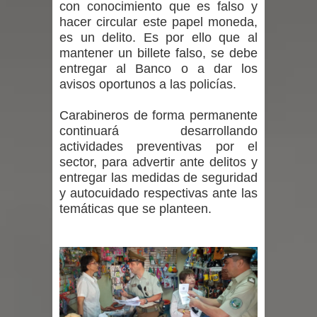
con conocimiento que es falso y
hacer circular este papel moneda,
por las culturas japonesa y coreana
es un delito. Es por ello que al
mantener un billete falso, se debe
Renuncia del seremi Minvu en el
entregar al Banco o a dar los
avisos oportunos a las policías.
Maule golpea al Gobierno en medio de
Carabineros de forma permanente
denuncias por viviendas sociales en
continuará desarrollando
Talca
actividades preventivas por el
sector, para advertir ante delitos y
Diputado Jorge Guzmán rechaza
entregar las medidas de seguridad
y autocuidado respectivas ante las
proyecto de interconexión eléctrica
temáticas que se planteen.
en la alta cordillera del Maule por su
impacto ambiental
INDAP entregó $189 millones en