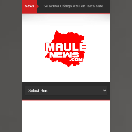
News
Se activa Código Azul en Talca ante
las bajas temperaturas
GORE Maule figura tercero a nivel
nacional en gasto por viajes y
traslados con $133 millones
Dos internos intentaron escapar por
un forado desde la cárcel de Talca
Temporal obliga a cerrar
anticipadamente la Fiesta del
Chancho en Talca tras caída de
ramas cerca de carpas