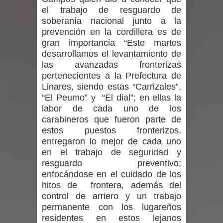
el trabajo de resguardo de
denuncias por viviendas sociales en
soberanía nacional junto a la
prevención en la cordillera es de
Talca
gran importancia “Este martes
desarrollamos el levantamiento de
Diputado Jorge Guzmán rechaza
las avanzadas fronterizas
proyecto de interconexión eléctrica
pertenecientes a la Prefectura de
Linares, siendo estas “Carrizales”,
en la alta cordillera del Maule por su
“El Peumo” y “El dial”; en ellas la
labor de cada uno de los
impacto ambiental
carabineros que fueron parte de
estos puestos fronterizos,
INDAP entregó $189 millones en
entregaron lo mejor de cada uno
en el trabajo de seguridad y
incentivos a usuarios de PRODESAL
resguardo preventivo;
enfocándose en el cuidado de los
de la provincia de Linares
hitos de frontera, además del
control de arriero y un trabajo
Municipalidad de Curicó apuesta a la
permanente con los lugareños
residentes en estos lejanos
innovación en tecnología educativa