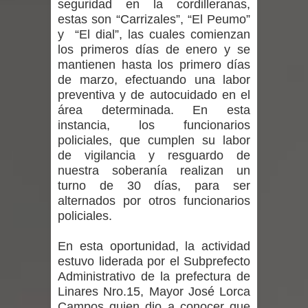
seguridad en la cordilleranas,
ministra de Salud por dejar fuera a
estas son “Carrizales”, “El Peumo”
y “El dial”, las cuales comienzan
Linares: “No dará la cara”
los primeros días de enero y se
mantienen hasta los primero días
Seremi de Desarrollo Social y Familia
de marzo, efectuando una labor
mantiene despliegue para apoyar a
preventiva y de autocuidado en el
área determinada. En esta
niños y adolescentes durante la
instancia, los funcionarios
policiales, que cumplen su labor
emergencia.
de vigilancia y resguardo de
nuestra soberanía realizan un
Del anime al K-pop: especialistas U.
turno de 30 días, para ser
alternados por otros funcionarios
de Chile analizan el creciente interés
policiales.
por las culturas japonesa y coreana
En esta oportunidad, la actividad
estuvo liderada por el Subprefecto
Renuncia del seremi Minvu en el
Administrativo de la prefectura de
Linares Nro.15, Mayor José Lorca
Maule golpea al Gobierno en medio de
Campos quien dio a conocer que