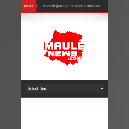
News
Torneo de Asadores reúne a 13
equipos en la Fiesta del Chancho
2026 en Talca
Alerta por hantavirus: expertos piden
reforzar medidas y consulta oportuna
Matrimonios Linarenses Celebraron
Bodas de Oro
Departamento Comunal de Salud de
Curicó desarrollará jornada de
vacunación contra la Influenza y otros
virus respiratorios