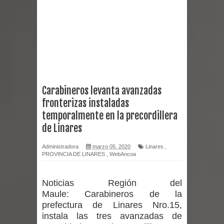
Empedrado desarrolló con éxito el
desafío guerreros 2026
Banda linarense Los Remembers
regresa de Brasil tras impulsar un
Carabineros levanta avanzadas
fronterizas instaladas
intercambio musical y pedagógico
temporalmente en la precordillera
con comunidades escolares
de Linares
Alta positividad en influenza hace que
Administradora
marzo 05, 2020
Linares
,
PROVINCIA DE LINARES
,
WebAncoa
expertos reiteren llamado a
Noticias Región del
vacunarse
Maule:
Carabineros de la
prefectura de Linares Nro.15,
Mario Meza endurece críticas contra
instala las tres avanzadas de