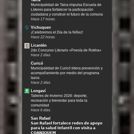
Municipalidad de Talca impulsa Escuela de
Líderes para fortalecer la participación
ciudadana y construir el futuro de la comuna
Hace 17 horas.
Vichuquen
¡Celebremos el Día de la Niñez!
Hace 22 horas.
Licantén
2do Concurso Literario «Poesía de Rokha»
Hace 2 días.
Curicó
Municipalidad de Curicó lidera prevención y
acompañamiento por medio del programa
lazos
Hace 2 días.
Longaví
Talleres de Invierno 2026: deporte,
recreación y bienestar para toda la
comunidad
Hace 6 días.
San Rafael
𝗦𝗮𝗻 𝗥𝗮𝗳𝗮𝗲𝗹 𝗳𝗼𝗿𝘁𝗮𝗹𝗲𝗰𝗲 𝗿𝗲𝗱𝗲𝘀 𝗱𝗲 𝗮𝗽𝗼𝘆𝗼
𝗽𝗮𝗿𝗮 𝗹𝗮 𝘀𝗮𝗹𝘂𝗱 𝗶𝗻𝗳𝗮𝗻𝘁𝗶𝗹 𝗰𝗼𝗻 𝘃𝗶𝘀𝗶𝘁𝗮 𝗮
𝗖𝗢𝗔𝗡𝗜𝗤𝗨𝗘𝗠