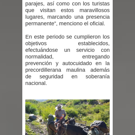
parajes, así como con los turistas
que visitan estos maravillosos
con nuevas pantallas interactivas del
lugares, marcando una presencia
permanente”, menciono el oficial.
Colegio El Boldo
En este periodo se cumplieron los
Seremi de Desarrollo Social y Familia
objetivos establecidos,
lanzó en el Maule el Fondo
efectuándose un servicio con
normalidad, entregando
Concursable de Promoción de
prevención y autocuidado en la
precordillerana maulina además
Entornos Saludables 2026
de seguridad en soberanía
nacional.
Se activa Código Azul en Talca ante
las bajas temperaturas
GORE Maule figura tercero a nivel
nacional en gasto por viajes y