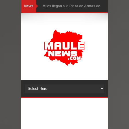
News
Torneo de Asadores reúne a 13
equipos en la Fiesta del Chancho
2026 en Talca
Alerta por hantavirus: expertos piden
reforzar medidas y consulta oportuna
Matrimonios Linarenses Celebraron
Bodas de Oro
Departamento Comunal de Salud de
Curicó desarrollará jornada de
vacunación contra la Influenza y otros
virus respiratorios