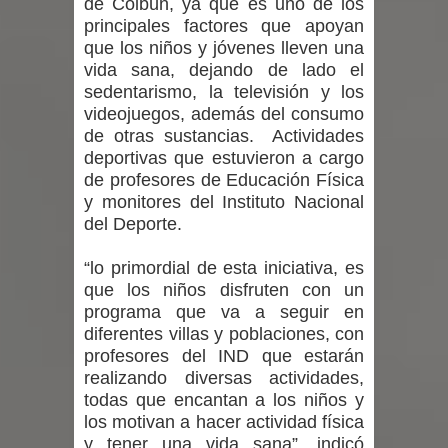
de Colbún, ya que es uno de los
un forado desde la cárcel de Talca
principales factores que apoyan
que los niños y jóvenes lleven una
Temporal obliga a cerrar
vida sana, dejando de lado el
sedentarismo, la televisión y los
anticipadamente la Fiesta del
videojuegos, además del consumo
de otras sustancias. Actividades
Chancho en Talca tras caída de
deportivas que estuvieron a cargo
ramas cerca de carpas
de profesores de Educación Física
y monitores del Instituto Nacional
Miles llegan a la Plaza de Armas de
del Deporte.
Talca en el inicio de la Fiesta del
“lo primordial de esta iniciativa, es
que los niños disfruten con un
Chancho 2026
programa que va a seguir en
diferentes villas y poblaciones, con
profesores del IND que estarán
realizando diversas actividades,
todas que encantan a los niños y
los motivan a hacer actividad física
y tener una vida sana”, indicó