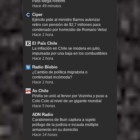
Pass Mega-Reform
Hace 49 minutos.
Ciper
Ejército pide al ministro Barros autorizar
retiro con pensión de $2,7 millones para
condenado por homicidio de Romario Veloz
Hace 1 hora.
El País Chile
La inflación en Chile se modera en julio,
impulsada por una baja en los combustibles
Hace 1 hora.
Radio Bíobio
¿Cambio de política migratoria o
continuidad incómoda?
Hace 1 hora.
As Chile
Pinilla se unió al fervor por Vozinha y puso a
Colo Colo al nivel de un gigante mundial
Hace 5 horas.
ADN Radio
Carabineros de Buin captura a sujeto
prófugo de la justicia e incauta múltiple
armamento en su domicilio
Hace 14 horas.