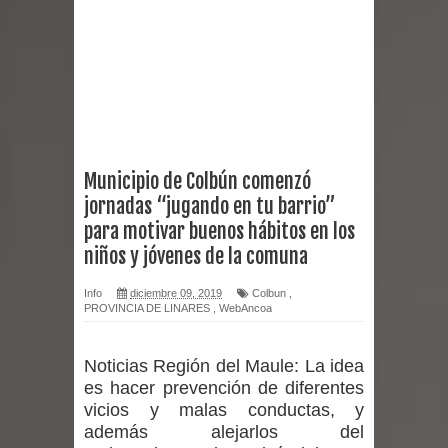
Empedrado desarrolló con éxito el
desafío guerreros 2026
Banda linarense Los Remembers
regresa de Brasil tras impulsar un
Municipio de Colbún comenzó
jornadas “jugando en tu barrio”
intercambio musical y pedagógico
para motivar buenos hábitos en los
con comunidades escolares
niños y jóvenes de la comuna
Alta positividad en influenza hace que
Info
diciembre 09, 2019
Colbun
,
PROVINCIA DE LINARES
,
WebAncoa
expertos reiteren llamado a
Noticias Región del Maule:
La idea
vacunarse
es hacer prevención de diferentes
vicios y malas conductas, y
Mario Meza endurece críticas contra
además alejarlos del