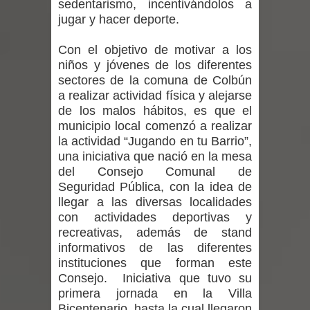
sedentarismo, incentivándolos a
ministra de Salud por dejar fuera a
jugar y hacer deporte.
Linares: “No dará la cara”
Con el objetivo de motivar a los
niños y jóvenes de los diferentes
Seremi de Desarrollo Social y Familia
sectores de la comuna de Colbún
mantiene despliegue para apoyar a
a realizar actividad física y alejarse
de los malos hábitos, es que el
niños y adolescentes durante la
municipio local comenzó a realizar
la actividad “Jugando en tu Barrio”,
emergencia.
una iniciativa que nació en la mesa
del Consejo Comunal de
Del anime al K-pop: especialistas U.
Seguridad Pública, con la idea de
llegar a las diversas localidades
de Chile analizan el creciente interés
con actividades deportivas y
recreativas, además de stand
por las culturas japonesa y coreana
informativos de las diferentes
instituciones que forman este
Renuncia del seremi Minvu en el
Consejo. Iniciativa que tuvo su
primera jornada en la Villa
Maule golpea al Gobierno en medio de
Bicentenario, hasta la cual llegaron