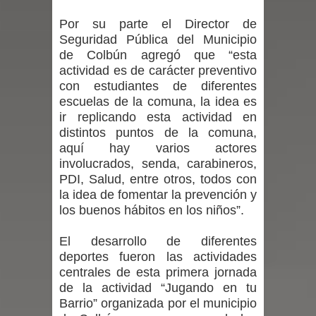
Por su parte el Director de
con nuevas pantallas interactivas del
Seguridad Pública del Municipio
de Colbún agregó que “esta
Colegio El Boldo
actividad es de carácter preventivo
con estudiantes de diferentes
Municipalidad de Curicó inició
escuelas de la comuna, la idea es
proceso de vacunación escolar
ir replicando esta actividad en
distintos puntos de la comuna,
Se activa Código Azul en Talca ante
aquí hay varios actores
involucrados, senda, carabineros,
las bajas temperaturas
PDI, Salud, entre otros, todos con
la idea de fomentar la prevención y
GORE Maule figura tercero a nivel
los buenos hábitos en los niños”.
nacional en gasto por viajes y
El desarrollo de diferentes
deportes fueron las actividades
traslados con $133 millones
centrales de esta primera jornada
de la actividad “Jugando en tu
Dos internos intentaron escapar por
Barrio” organizada por el municipio