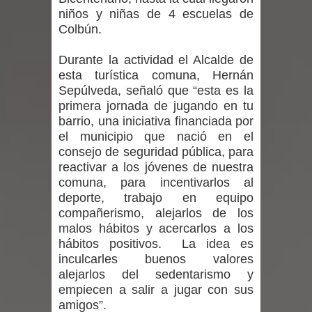
niños y niñas de 4 escuelas de
denuncias por viviendas sociales en
Colbún.
Talca
Durante la actividad el Alcalde de
esta turística comuna, Hernán
Diputado Jorge Guzmán rechaza
Sepúlveda, señaló que “esta es la
proyecto de interconexión eléctrica
primera jornada de jugando en tu
barrio, una iniciativa financiada por
en la alta cordillera del Maule por su
el municipio que nació en el
consejo de seguridad pública, para
impacto ambiental
reactivar a los jóvenes de nuestra
comuna, para incentivarlos al
INDAP entregó $189 millones en
deporte, trabajo en equipo
compañerismo, alejarlos de los
incentivos a usuarios de PRODESAL
malos hábitos y acercarlos a los
hábitos positivos. La idea es
de la provincia de Linares
inculcarles buenos valores
alejarlos del sedentarismo y
Municipalidad de Curicó apuesta a la
empiecen a salir a jugar con sus
amigos”.
innovación en tecnología educativa