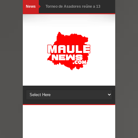
News
Torneo de Asadores reúne a 13
equipos en la Fiesta del Chancho
2026 en Talca
Alerta por hantavirus: expertos piden
reforzar medidas y consulta oportuna
Matrimonios Linarenses Celebraron
Bodas de Oro
Departamento Comunal de Salud de
Curicó desarrollará jornada de
vacunación contra la Influenza y otros
virus respiratorios