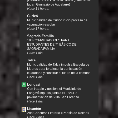
¡Celebremos el Día de la Niñez! (Cambio de
lugar: Gimnasio de Aquelarre)
Hace 14 horas.
Curicó
Municipalidad de Curicó inició proceso de
vacunación escolar
Hace 17 horas.
Sagrada Familia
183 COMPUTADORES PARA
ESTUDIANTES DE 7° BÁSICO DE
SAGRADA FAMILIA
Hace 1 día.
Talca
Municipalidad de Talca impulsa Escuela de
Líderes para fortalecer la participación
ciudadana y construir el futuro de la comuna
Hace 1 día.
Longaví
Con trabajo y gestión, el Municipio de
Longaví impulsa junto a SERVIU la
pavimentación de Villa San Lorenzo
Hace 1 día.
Licantén
2do Concurso Literario «Poesía de Rokha»
Hace 2 días.