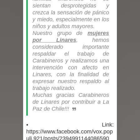
sientan desprotegidas y
con nuevas pantallas interactivas del
crezca la sensación de pánico
y miedo, especialmente en los
Colegio El Boldo
niños y adultos mayores.
Nuestro grupo de
mujeres
Municipalidad de Curicó inició
por Linares
, hemos
considerado importante
proceso de vacunación escolar
respaldar el trabajo de
Carabineros y realizamos una
Se activa Código Azul en Talca ante
intervención con afecto en
Linares, con la finalidad de
las bajas temperaturas
expresar nuestro respaldo al
trabajo realizado.
GORE Maule figura tercero a nivel
Muchas gracias Carabineros
de Linares por contribuir a La
nacional en gasto por viajes y
Paz de Chile!!!
traslados con $133 millones
•
Link:
Dos internos intentaron escapar por
https://www.facebook.com/vox.pop
uli.921/posts/2394991144086590