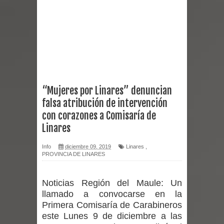
Empedrado desarrolló con éxito el
desafío guerreros 2026
Banda linarense Los Remembers
regresa de Brasil tras impulsar un
“Mujeres por Linares” denuncian
falsa atribución de intervención
intercambio musical y pedagógico
con corazones a Comisaría de
con comunidades escolares
Linares
Alta positividad en influenza hace que
Info
diciembre 09, 2019
Linares
,
PROVINCIA DE LINARES
expertos reiteren llamado a
Noticias Región del Maule:
Un
vacunarse
llamado a convocarse en la
Primera Comisaría de Carabineros
Mario Meza endurece críticas contra
este Lunes 9 de diciembre a las