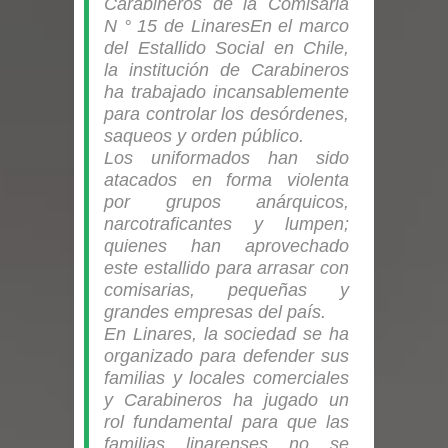
Carabineros de la Comisaria
denuncias por viviendas sociales en
N ° 15 de Linares
En el marco
del Estallido Social en Chile,
Talca
la institución de Carabineros
ha trabajado incansablemente
Diputado Jorge Guzmán rechaza
para controlar los desórdenes,
saqueos y orden público.
proyecto de interconexión eléctrica
Los uniformados han sido
atacados en forma violenta
en la alta cordillera del Maule por su
por grupos anárquicos,
narcotraficantes y lumpen;
impacto ambiental
quienes han aprovechado
este estallido para arrasar con
INDAP entregó $189 millones en
comisarias, pequeñas y
grandes empresas del país.
incentivos a usuarios de PRODESAL
En Linares, la sociedad se ha
organizado para defender sus
de la provincia de Linares
familias y locales comerciales
y Carabineros ha jugado un
Municipalidad de Curicó apuesta a la
rol fundamental para que las
familias linarenses no se
innovación en tecnología educativa