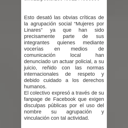
un forado desde la cárcel de Talca
Temporal obliga a cerrar
Esto desató las obvias críticas de
la agrupación social “Mujeres por
anticipadamente la Fiesta del
Linares” ya que han sido
precisamente parte de sus
Chancho en Talca tras caída de
integrantes quienes mediante
vocerías en medios de
ramas cerca de carpas
comunicación local han
denunciado un actuar policial, a su
Miles llegan a la Plaza de Armas de
juicio, reñido con las normas
internacionales de respeto y
Talca en el inicio de la Fiesta del
debido cuidado a los derechos
humanos.
Chancho 2026
El colectivo expresó a través de su
fanpage de Facebook que exigen
disculpas públicas por el uso del
nombre su agrupación y
vinculación con tal actividad.