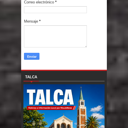
Correo electrónico
*
Mensaje
*
TALCA