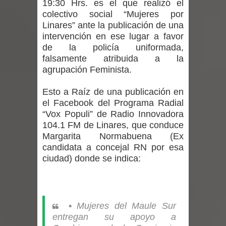
19:30 Hrs. es el que realizó el
ministra de Salud por dejar fuera a
colectivo social “Mujeres por
Linares” ante la publicación de una
Linares: “No dará la cara”
intervención en ese lugar a favor
de la policía uniformada,
Seremi de Desarrollo Social y Familia
falsamente atribuida a la
mantiene despliegue para apoyar a
agrupación Feminista.
niños y adolescentes durante la
Esto a Raíz de una publicación en
el Facebook del Programa Radial
emergencia.
“Vox Populi” de Radio Innovadora
104.1 FM de Linares, que conduce
Del anime al K-pop: especialistas U.
Margarita Normabuena (Ex
candidata a concejal RN por esa
de Chile analizan el creciente interés
ciudad) donde se indica:
por las culturas japonesa y coreana
Renuncia del seremi Minvu en el
•
Mujeres del Maule Sur
entregan su apoyo a
Maule golpea al Gobierno en medio de