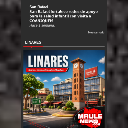
San Rafael
𝗦𝗮𝗻 𝗥𝗮𝗳𝗮𝗲𝗹 𝗳𝗼𝗿𝘁𝗮𝗹𝗲𝗰𝗲 𝗿𝗲𝗱𝗲𝘀 𝗱𝗲 𝗮𝗽𝗼𝘆𝗼
𝗽𝗮𝗿𝗮 𝗹𝗮 𝘀𝗮𝗹𝘂𝗱 𝗶𝗻𝗳𝗮𝗻𝘁𝗶𝗹 𝗰𝗼𝗻 𝘃𝗶𝘀𝗶𝘁𝗮 𝗮
𝗖𝗢𝗔𝗡𝗜𝗤𝗨𝗘𝗠
Hace 1 semana.
Mostrar todo
LINARES