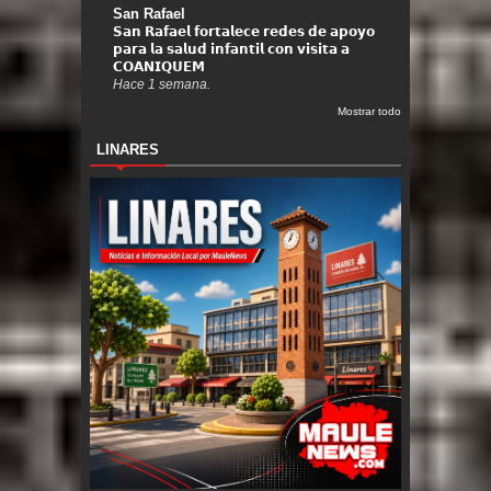
San Rafael
𝗦𝗮𝗻 𝗥𝗮𝗳𝗮𝗲𝗹 𝗳𝗼𝗿𝘁𝗮𝗹𝗲𝗰𝗲 𝗿𝗲𝗱𝗲𝘀 𝗱𝗲 𝗮𝗽𝗼𝘆𝗼
𝗽𝗮𝗿𝗮 𝗹𝗮 𝘀𝗮𝗹𝘂𝗱 𝗶𝗻𝗳𝗮𝗻𝘁𝗶𝗹 𝗰𝗼𝗻 𝘃𝗶𝘀𝗶𝘁𝗮 𝗮
𝗖𝗢𝗔𝗡𝗜𝗤𝗨𝗘𝗠
Hace 1 semana.
Mostrar todo
LINARES