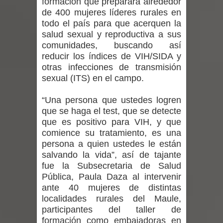
formación que preparará alrededor
expertos reiteren llamado a
de 400 mujeres líderes rurales en
todo el país para que acerquen la
vacunarse
salud sexual y reproductiva a sus
comunidades, buscando así
Mario Meza endurece críticas contra
reducir los índices de VIH/SIDA y
otras infecciones de transmisión
ministra de Salud por dejar fuera a
sexual (ITS) en el campo.
Linares: “No dará la cara”
“Una persona que ustedes logren
Seremi de Desarrollo Social y Familia
que se haga el test, que se detecte
que es positivo para VIH, y que
mantiene despliegue para apoyar a
comience su tratamiento, es una
persona a quien ustedes le están
niños y adolescentes durante la
salvando la vida”, así de tajante
fue la Subsecretaria de Salud
emergencia.
Pública, Paula Daza al intervenir
ante 40 mujeres de distintas
Del anime al K-pop: especialistas U.
localidades rurales del Maule,
participantes del taller de
de Chile analizan el creciente interés
formación como embajadoras en