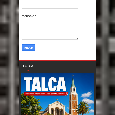
Mensaje
*
TALCA