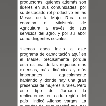
productoras, quienes además son
líderes en sus comunidades, por
de la provincia de Linares
su destacado rol productivo en las
Mesas de la Mujer Rural que
Municipalidad de Curicó apuesta a la
coordina el Ministerio de
Agricultura a través de sus
innovación en tecnología educativa
servicios del agro, y por su labor
como dirigentes sociales.
con nuevas pantallas interactivas del
Colegio El Boldo
“Hemos dado inicio a este
programa de capacitación aquí en
Municipalidad de Curicó inició
el Maule, precisamente porque
esta es una de las regiones más
proceso de vacunación escolar
extensas, más dinámicas y más
importantes agrícolamente
Se activa Código Azul en Talca ante
hablando y donde hay una gran
presencia de mujeres rurales. Pero
las bajas temperaturas
este tipo de Jornada la
replicaremos en cada región del
GORE Maule figura tercero a nivel
país”, indicó Alfonso Vargas. La