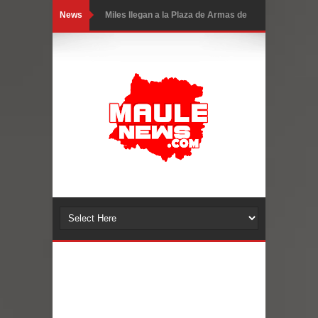
News
Miles llegan a la Plaza de Armas de
Talca en el inicio de la Fiesta del
Chancho 2026
Torneo de Asadores reúne a 13
equipos en la Fiesta del Chancho
2026 en Talca
Alerta por hantavirus: expertos piden
reforzar medidas y consulta oportuna
Matrimonios Linarenses Celebraron
Bodas de Oro
Departamento Comunal de Salud de