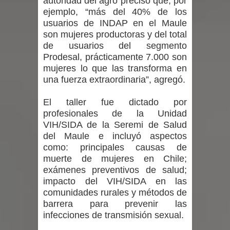
autoridad del agro precisó que, por
nacional en gasto por viajes y
ejemplo, “más del 40% de los
usuarios de INDAP en el Maule
traslados con $133 millones
son mujeres productoras y del total
de usuarios del segmento
Dos internos intentaron escapar por
Prodesal, prácticamente 7.000 son
mujeres lo que las transforma en
un forado desde la cárcel de Talca
una fuerza extraordinaria”, agregó.
Temporal obliga a cerrar
El taller fue dictado por
anticipadamente la Fiesta del
profesionales de la Unidad
VIH/SIDA de la Seremi de Salud
Chancho en Talca tras caída de
del Maule e incluyó aspectos
como: principales causas de
ramas cerca de carpas
muerte de mujeres en Chile;
exámenes preventivos de salud;
impacto del VIH/SIDA en las
comunidades rurales y métodos de
barrera para prevenir las
infecciones de transmisión sexual.