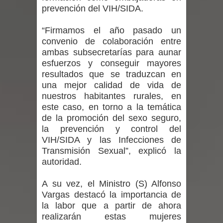
prevención del VIH/SIDA.
por las culturas japonesa y coreana
“Firmamos el año pasado un
Renuncia del seremi Minvu en el
convenio de colaboración entre
ambas subsecretarías para aunar
Maule golpea al Gobierno en medio de
esfuerzos y conseguir mayores
resultados que se traduzcan en
denuncias por viviendas sociales en
una mejor calidad de vida de
Talca
nuestros habitantes rurales, en
este caso, en torno a la temática
Diputado Jorge Guzmán rechaza
de la promoción del sexo seguro,
la prevención y control del
proyecto de interconexión eléctrica
VIH/SIDA y las Infecciones de
Transmisión Sexual”, explicó la
en la alta cordillera del Maule por su
autoridad.
impacto ambiental
A su vez, el Ministro (S) Alfonso
Vargas destacó la importancia de
INDAP entregó $189 millones en
la labor que a partir de ahora
realizarán estas mujeres
incentivos a usuarios de PRODESAL