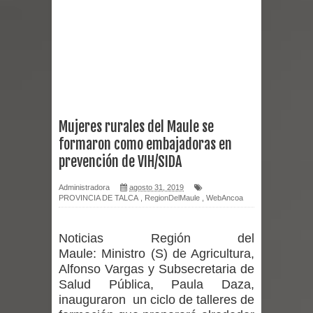
Curicó desarrollará jornada de
vacunación contra la Influenza y otros
virus respiratorios
Empedrado desarrolló con éxito el
Mujeres rurales del Maule se
formaron como embajadoras en
desafío guerreros 2026
prevención de VIH/SIDA
Banda linarense Los Remembers
Administradora
agosto 31, 2019
PROVINCIA DE TALCA
,
RegionDelMaule
,
WebAncoa
regresa de Brasil tras impulsar un
intercambio musical y pedagógico
Noticias Región del
Maule:
Ministro (S) de Agricultura,
con comunidades escolares
Alfonso Vargas y Subsecretaria de
Salud Pública, Paula Daza,
Alta positividad en influenza hace que
inauguraron un ciclo de talleres de