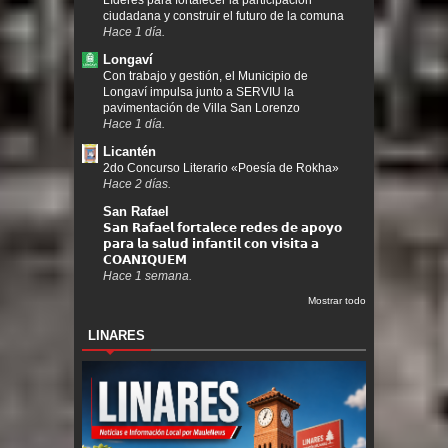
Líderes para fortalecer la participación
ciudadana y construir el futuro de la comuna
Hace 1 día.
Longaví
Con trabajo y gestión, el Municipio de
Longaví impulsa junto a SERVIU la
pavimentación de Villa San Lorenzo
Hace 1 día.
Licantén
2do Concurso Literario «Poesía de Rokha»
Hace 2 días.
San Rafael
𝗦𝗮𝗻 𝗥𝗮𝗳𝗮𝗲𝗹 𝗳𝗼𝗿𝘁𝗮𝗹𝗲𝗰𝗲 𝗿𝗲𝗱𝗲𝘀 𝗱𝗲 𝗮𝗽𝗼𝘆𝗼
𝗽𝗮𝗿𝗮 𝗹𝗮 𝘀𝗮𝗹𝘂𝗱 𝗶𝗻𝗳𝗮𝗻𝘁𝗶𝗹 𝗰𝗼𝗻 𝘃𝗶𝘀𝗶𝘁𝗮 𝗮
𝗖𝗢𝗔𝗡𝗜𝗤𝗨𝗘𝗠
Hace 1 semana.
Mostrar todo
LINARES