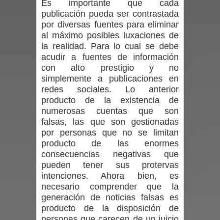
Es importante que cada
publicación pueda ser contrastada
de la provincia de Linares
por diversas fuentes para eliminar
al máximo posibles luxaciones de
Municipalidad de Curicó apuesta a la
la realidad. Para lo cual se debe
acudir a fuentes de información
innovación en tecnología educativa
con alto prestigio y no
simplemente a publicaciones en
con nuevas pantallas interactivas del
redes sociales. Lo anterior
producto de la existencia de
Colegio El Boldo
numerosas cuentas que son
falsas, las que son gestionadas
Municipalidad de Curicó inició
por personas que no se limitan
proceso de vacunación escolar
producto de las enormes
consecuencias negativas que
Se activa Código Azul en Talca ante
pueden tener sus protervas
intenciones. Ahora bien, es
las bajas temperaturas
necesario comprender que la
generación de noticias falsas es
GORE Maule figura tercero a nivel
producto de la disposición de
personas que carecen de un juicio