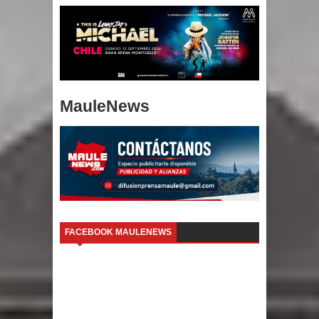
MauleNews
FACEBOOK MAULENEWS