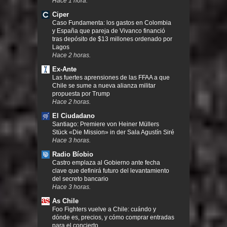
Hace 1 hora.
Ciper
Caso Fundamenta: los gastos en Colombia
y España que pareja de Vivanco financió
tras depósito de $13 millones ordenado por
Lagos
Hace 2 horas.
Ex-Ante
Las fuertes aprensiones de las FFAA a que
Chile se sume a nueva alianza militar
propuesta por Trump
Hace 2 horas.
El Ciudadano
Santiago: Premiere von Heiner Müllers
Stück «Die Mission» in der Sala Agustín Siré
Hace 3 horas.
Radio Bíobio
Castro emplaza al Gobierno ante fecha
clave que definirá futuro del levantamiento
del secreto bancario
Hace 3 horas.
As Chile
Foo Fighters vuelve a Chile: cuándo y
dónde es, precios, y cómo comprar entradas
para el concierto