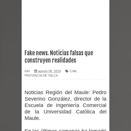
Curicó desarrollará jornada de
vacunación contra la Influenza y otros
virus respiratorios
Empedrado desarrolló con éxito el
Fake news. Noticias falsas que
construyen realidades
desafío guerreros 2026
Info
agosto 06, 2019
Chile
,
Banda linarense Los Remembers
PROVINCIA DE TALCA
regresa de Brasil tras impulsar un
Noticias Región del Maule:
Pedro
intercambio musical y pedagógico
Severino González, director de la
Escuela de Ingeniería Comercial
con comunidades escolares
de la Universidad Católica del
Maule.
Alta positividad en influenza hace que