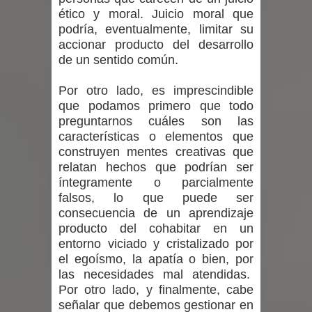
nacional en gasto por viajes y
ético y moral. Juicio moral que
podría, eventualmente, limitar su
traslados con $133 millones
accionar producto del desarrollo
de un sentido común.
Dos internos intentaron escapar por
Por otro lado, es imprescindible
un forado desde la cárcel de Talca
que podamos primero que todo
preguntarnos cuáles son las
Temporal obliga a cerrar
características o elementos que
construyen mentes creativas que
anticipadamente la Fiesta del
relatan hechos que podrían ser
íntegramente o parcialmente
Chancho en Talca tras caída de
falsos, lo que puede ser
ramas cerca de carpas
consecuencia de un aprendizaje
producto del cohabitar en un
entorno viciado y cristalizado por
el egoísmo, la apatía o bien, por
las necesidades mal atendidas.
Por otro lado, y finalmente, cabe
señalar que debemos gestionar en