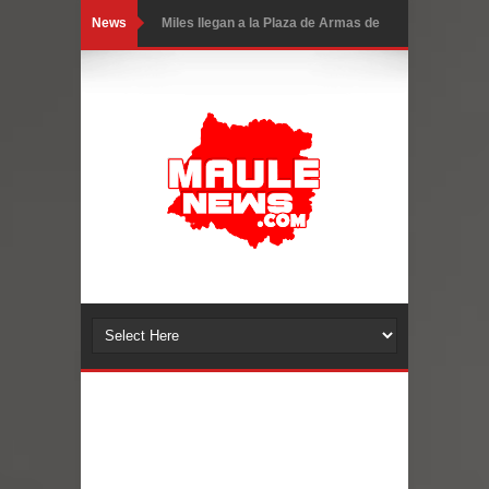
News
Miles llegan a la Plaza de Armas de
Talca en el inicio de la Fiesta del
Chancho 2026
Torneo de Asadores reúne a 13
equipos en la Fiesta del Chancho
2026 en Talca
Alerta por hantavirus: expertos piden
reforzar medidas y consulta oportuna
Matrimonios Linarenses Celebraron
Bodas de Oro
Departamento Comunal de Salud de