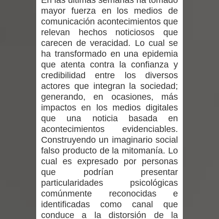
En las últimas semanas ha tomado
expertos reiteren llamado a
mayor fuerza en los medios de
comunicación acontecimientos que
vacunarse
relevan hechos noticiosos que
carecen de veracidad. Lo cual se
Mario Meza endurece críticas contra
ha transformado en una epidemia
que atenta contra la confianza y
ministra de Salud por dejar fuera a
credibilidad entre los diversos
actores que integran la sociedad;
Linares: “No dará la cara”
generando, en ocasiones, más
impactos en los medios digitales
Seremi de Desarrollo Social y Familia
que una noticia basada en
mantiene despliegue para apoyar a
acontecimientos evidenciables.
Construyendo un imaginario social
niños y adolescentes durante la
falso producto de la mitomanía. Lo
cual es expresado por personas
emergencia.
que podrían presentar
particularidades psicológicas
Del anime al K-pop: especialistas U.
comúnmente reconocidas e
identificadas como canal que
de Chile analizan el creciente interés
conduce a la distorsión de la