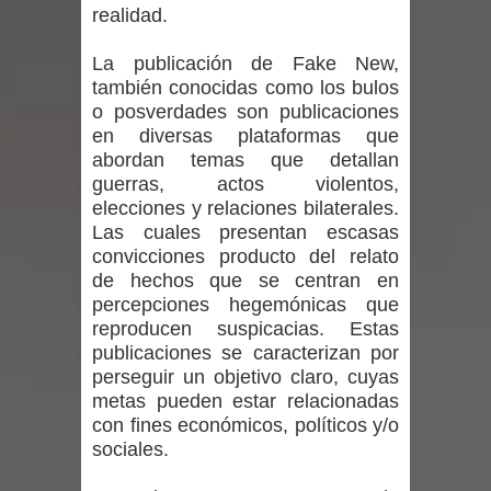
realidad.
por las culturas japonesa y coreana
La publicación de Fake New,
Renuncia del seremi Minvu en el
también conocidas como los bulos
o posverdades son publicaciones
Maule golpea al Gobierno en medio de
en diversas plataformas que
abordan temas que detallan
denuncias por viviendas sociales en
guerras, actos violentos,
elecciones y relaciones bilaterales.
Talca
Las cuales presentan escasas
convicciones producto del relato
Diputado Jorge Guzmán rechaza
de hechos que se centran en
proyecto de interconexión eléctrica
percepciones hegemónicas que
reproducen suspicacias. Estas
en la alta cordillera del Maule por su
publicaciones se caracterizan por
perseguir un objetivo claro, cuyas
impacto ambiental
metas pueden estar relacionadas
con fines económicos, políticos y/o
INDAP entregó $189 millones en
sociales.
incentivos a usuarios de PRODESAL