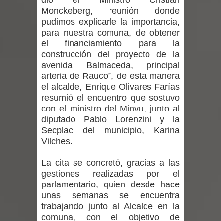
dio el Ministro Cristian
vacunación contra la Influenza y otros
Monckeberg, reunión donde
pudimos explicarle la importancia,
virus respiratorios
para nuestra comuna, de obtener
el financiamiento para la
Empedrado desarrolló con éxito el
construcción del proyecto de la
avenida Balmaceda, principal
desafío guerreros 2026
arteria de Rauco”, de esta manera
el alcalde, Enrique Olivares Farías
Banda linarense Los Remembers
resumió el encuentro que sostuvo
con el ministro del Minvu, junto al
regresa de Brasil tras impulsar un
diputado Pablo Lorenzini y la
intercambio musical y pedagógico
Secplac del municipio, Karina
Vilches.
con comunidades escolares
La cita se concretó, gracias a las
Alta positividad en influenza hace que
gestiones realizadas por el
parlamentario, quien desde hace
expertos reiteren llamado a
unas semanas se encuentra
trabajando junto al Alcalde en la
vacunarse
comuna, con el objetivo de