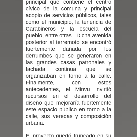
principal que contiene el centro
cívico de la comuna y principal
Maule golpea al Gobierno en medio de
acopio de servicios públicos, tales
como el municipio, la tenencia de
denuncias por viviendas sociales en
Carabineros y la escuela del
pueblo, entre otras. Dicha avenida
Talca
posterior al terremoto se encontró
fuertemente dañada por los
Diputado Jorge Guzmán rechaza
derrumbes que se generaron en
las grandes casas patronales y
proyecto de interconexión eléctrica
fachada continua que se
organizaban en torno a la calle.
en la alta cordillera del Maule por su
Finalmente, con estos
impacto ambiental
antecedentes, el Minvu invirtió
recursos en el desarrollo del
INDAP entregó $189 millones en
diseño que mejoraría fuertemente
este espacio público en torno a la
incentivos a usuarios de PRODESAL
calle, sus veredas y composición
urbana.
de la provincia de Linares
El proyecto quedó truncado en su