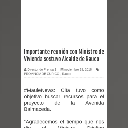
Chancho 2026
Torneo de Asadores reúne a 13
equipos en la Fiesta del Chancho
2026 en Talca
Importante reunión con Ministro de
Vivienda sostuvo Alcalde de Rauco
Alerta por hantavirus: expertos piden
Director de Prensa 1
noviembre 19, 2018
reforzar medidas y consulta oportuna
PROVINCIA DE CURICO
,
Rauco
Matrimonios Linarenses Celebraron
#MauleNews:
Cita tuvo como
Bodas de Oro
objetivo buscar recursos para el
proyecto de la Avenida
Departamento Comunal de Salud de
Balmaceda.
Curicó desarrollará jornada de
“Agradecemos el tiempo que nos