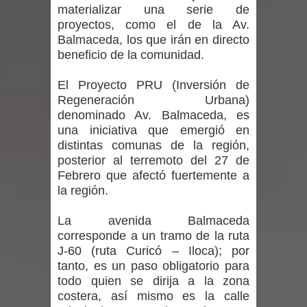
materializar una serie de
Mario Meza endurece críticas contra
proyectos, como el de la Av.
Balmaceda, los que irán en directo
ministra de Salud por dejar fuera a
beneficio de la comunidad.
Linares: “No dará la cara”
El Proyecto PRU (Inversión de
Regeneración Urbana)
Seremi de Desarrollo Social y Familia
denominado Av. Balmaceda, es
una iniciativa que emergió en
mantiene despliegue para apoyar a
distintas comunas de la región,
posterior al terremoto del 27 de
niños y adolescentes durante la
Febrero que afectó fuertemente a
emergencia.
la región.
Del anime al K-pop: especialistas U.
La avenida Balmaceda
corresponde a un tramo de la ruta
de Chile analizan el creciente interés
J-60 (ruta Curicó – Iloca); por
tanto, es un paso obligatorio para
por las culturas japonesa y coreana
todo quien se dirija a la zona
costera, así mismo es la calle
Renuncia del seremi Minvu en el