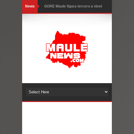
News
GORE Maule figura tercero a nivel
nacional en gasto por viajes y
traslados con $133 millones
Dos internos intentaron escapar por
un forado desde la cárcel de Talca
Temporal obliga a cerrar
anticipadamente la Fiesta del
Chancho en Talca tras caída de
ramas cerca de carpas
Miles llegan a la Plaza de Armas de
Talca en el inicio de la Fiesta del