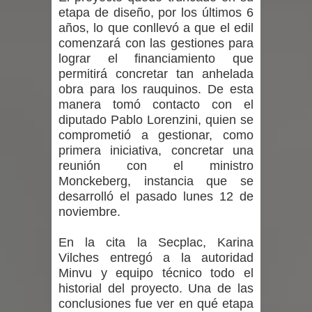
Municipalidad de Curicó apuesta a la
etapa de diseño, por los últimos 6
años, lo que conllevó a que el edil
innovación en tecnología educativa
comenzará con las gestiones para
lograr el financiamiento que
con nuevas pantallas interactivas del
permitirá concretar tan anhelada
obra para los rauquinos. De esta
Colegio El Boldo
manera tomó contacto con el
diputado Pablo Lorenzini, quien se
Municipalidad de Curicó inició
comprometió a gestionar, como
primera iniciativa, concretar una
proceso de vacunación escolar
reunión con el ministro
Monckeberg, instancia que se
Se activa Código Azul en Talca ante
desarrolló el pasado lunes 12 de
noviembre.
las bajas temperaturas
En la cita la Secplac, Karina
Vilches entregó a la autoridad
Minvu y equipo técnico todo el
historial del proyecto. Una de las
conclusiones fue ver en qué etapa