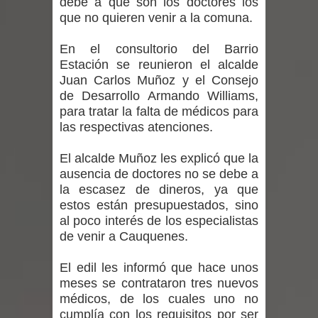
debe a que son los doctores los
Departamento Comunal de Salud de
que no quieren venir a la comuna.
Curicó desarrollará jornada de
En el consultorio del Barrio
Estación se reunieron el alcalde
vacunación contra la Influenza y otros
Juan Carlos Muñoz y el Consejo
de Desarrollo Armando Williams,
virus respiratorios
para tratar la falta de médicos para
Empedrado desarrolló con éxito el
las respectivas atenciones.
desafío guerreros 2026
El alcalde Muñoz les explicó que la
ausencia de doctores no se debe a
Banda linarense Los Remembers
la escasez de dineros, ya que
estos están presupuestados, sino
regresa de Brasil tras impulsar un
al poco interés de los especialistas
de venir a Cauquenes.
intercambio musical y pedagógico
El edil les informó que hace unos
con comunidades escolares
meses se contrataron tres nuevos
médicos, de los cuales uno no
Alta positividad en influenza hace que
cumplía con los requisitos por ser