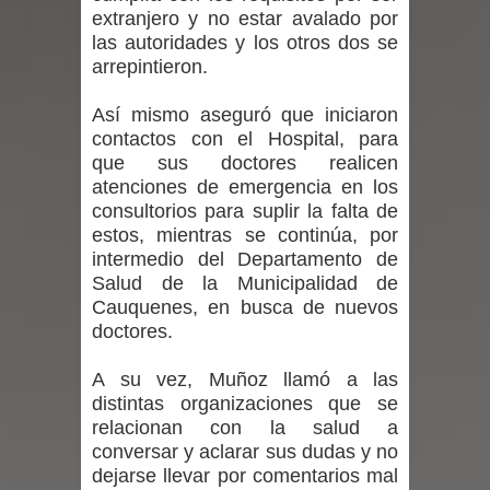
extranjero y no estar avalado por
expertos reiteren llamado a
las autoridades y los otros dos se
arrepintieron.
vacunarse
Así mismo aseguró que iniciaron
Mario Meza endurece críticas contra
contactos con el Hospital, para
que sus doctores realicen
ministra de Salud por dejar fuera a
atenciones de emergencia en los
Linares: “No dará la cara”
consultorios para suplir la falta de
estos, mientras se continúa, por
Seremi de Desarrollo Social y Familia
intermedio del Departamento de
Salud de la Municipalidad de
mantiene despliegue para apoyar a
Cauquenes, en busca de nuevos
doctores.
niños y adolescentes durante la
A su vez, Muñoz llamó a las
emergencia.
distintas organizaciones que se
relacionan con la salud a
Del anime al K-pop: especialistas U.
conversar y aclarar sus dudas y no
dejarse llevar por comentarios mal
de Chile analizan el creciente interés