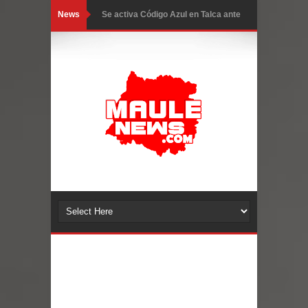
News
Se activa Código Azul en Talca ante
las bajas temperaturas
GORE Maule figura tercero a nivel
nacional en gasto por viajes y
traslados con $133 millones
Dos internos intentaron escapar por
un forado desde la cárcel de Talca
Temporal obliga a cerrar
anticipadamente la Fiesta del
Chancho en Talca tras caída de
ramas cerca de carpas