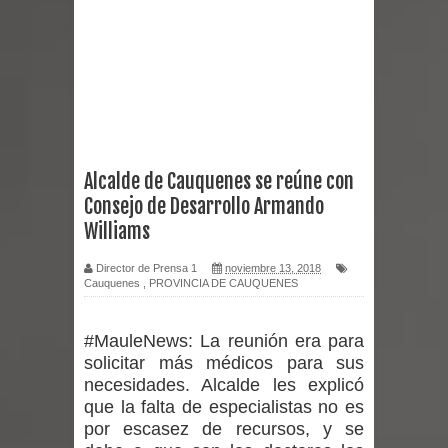
Miles llegan a la Plaza de Armas de
Talca en el inicio de la Fiesta del
Chancho 2026
Torneo de Asadores reúne a 13
Alcalde de Cauquenes se reúne con
Consejo de Desarrollo Armando
equipos en la Fiesta del Chancho
Williams
2026 en Talca
Director de Prensa 1
noviembre 13, 2018
Cauquenes
,
PROVINCIA DE CAUQUENES
Alerta por hantavirus: expertos piden
reforzar medidas y consulta oportuna
#MauleNews:
La reunión era para
solicitar más médicos para sus
Matrimonios Linarenses Celebraron
necesidades. Alcalde les explicó
que la falta de especialistas no es
Bodas de Oro
por escasez de recursos, y se