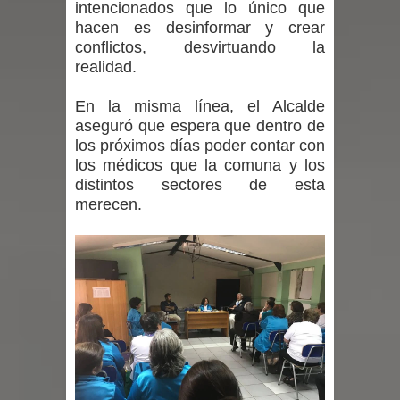
intencionados que lo único que
hacen es desinformar y crear
por las culturas japonesa y coreana
conflictos, desvirtuando la
realidad.
Renuncia del seremi Minvu en el
En la misma línea, el A
lcalde
Maule golpea al Gobierno en medio de
aseguró que espera que dentro de
los próximos días poder contar con
denuncias por viviendas sociales en
los médicos que la comuna y los
Talca
distintos sectores de esta
merecen.
Diputado Jorge Guzmán rechaza
proyecto de interconexión eléctrica
en la alta cordillera del Maule por su
impacto ambiental
INDAP entregó $189 millones en