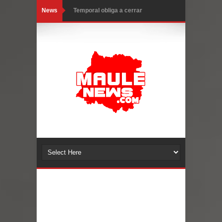
News
Temporal obliga a cerrar
anticipadamente la Fiesta del
Chancho en Talca tras caída de
ramas cerca de carpas
Miles llegan a la Plaza de Armas de
Talca en el inicio de la Fiesta del
Chancho 2026
Torneo de Asadores reúne a 13
equipos en la Fiesta del Chancho
2026 en Talca
Alerta por hantavirus: expertos piden