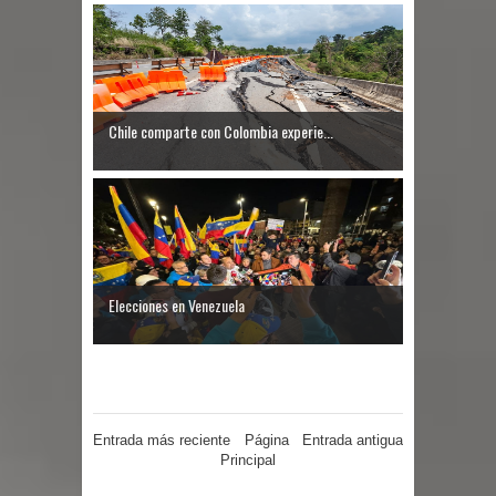
proceso de vacunación escolar
Se activa Código Azul en Talca ante
las bajas temperaturas
Chile comparte con Colombia experie...
GORE Maule figura tercero a nivel
nacional en gasto por viajes y
traslados con $133 millones
Dos internos intentaron escapar por
Elecciones en Venezuela
un forado desde la cárcel de Talca
Entrada más reciente
Página
Entrada antigua
Principal