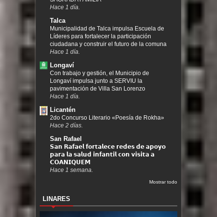
Hace 1 día.
Talca
Municipalidad de Talca impulsa Escuela de
Líderes para fortalecer la participación
ciudadana y construir el futuro de la comuna
Hace 1 día.
Longaví
Con trabajo y gestión, el Municipio de
Longaví impulsa junto a SERVIU la
pavimentación de Villa San Lorenzo
Hace 1 día.
Licantén
2do Concurso Literario «Poesía de Rokha»
Hace 2 días.
San Rafael
𝗦𝗮𝗻 𝗥𝗮𝗳𝗮𝗲𝗹 𝗳𝗼𝗿𝘁𝗮𝗹𝗲𝗰𝗲 𝗿𝗲𝗱𝗲𝘀 𝗱𝗲 𝗮𝗽𝗼𝘆𝗼
𝗽𝗮𝗿𝗮 𝗹𝗮 𝘀𝗮𝗹𝘂𝗱 𝗶𝗻𝗳𝗮𝗻𝘁𝗶𝗹 𝗰𝗼𝗻 𝘃𝗶𝘀𝗶𝘁𝗮 𝗮
𝗖𝗢𝗔𝗡𝗜𝗤𝗨𝗘𝗠
Hace 1 semana.
Mostrar todo
LINARES