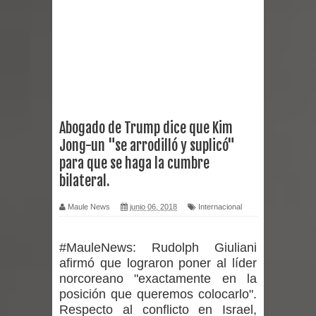
reforzar medidas y consulta oportuna
Matrimonios Linarenses Celebraron
Bodas de Oro
Departamento Comunal de Salud de
Abogado de Trump dice que Kim
Jong-un "se arrodilló y suplicó"
Curicó desarrollará jornada de
para que se haga la cumbre
vacunación contra la Influenza y otros
bilateral.
virus respiratorios
Maule News
junio 06, 2018
Internacional
Empedrado desarrolló con éxito el
#MauleNews:
Rudolph Giuliani
afirmó que lograron poner al líder
desafío guerreros 2026
norcoreano "exactamente en la
Banda linarense Los Remembers
posición que queremos colocarlo".
Respecto al conflicto en Israel,