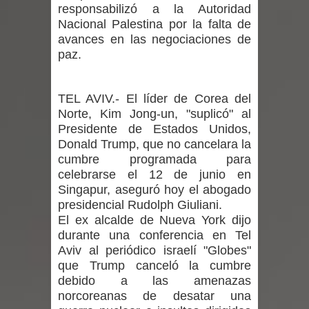
regresa de Brasil tras impulsar un
responsabilizó a la Autoridad
Nacional Palestina por la falta de
intercambio musical y pedagógico
avances en las negociaciones de
paz.
con comunidades escolares
Alta positividad en influenza hace que
TEL AVIV.- El líder de Corea del
Norte, Kim Jong-un, "suplicó" al
expertos reiteren llamado a
Presidente de Estados Unidos,
Donald Trump, que no cancelara la
vacunarse
cumbre programada para
celebrarse el 12 de junio en
Mario Meza endurece críticas contra
Singapur, aseguró hoy el abogado
presidencial Rudolph Giuliani.
ministra de Salud por dejar fuera a
El ex alcalde de Nueva York dijo
durante una conferencia en Tel
Linares: “No dará la cara”
Aviv al periódico israelí "Globes"
que Trump canceló la cumbre
Seremi de Desarrollo Social y Familia
debido a las amenazas
norcoreanas de desatar una
mantiene despliegue para apoyar a