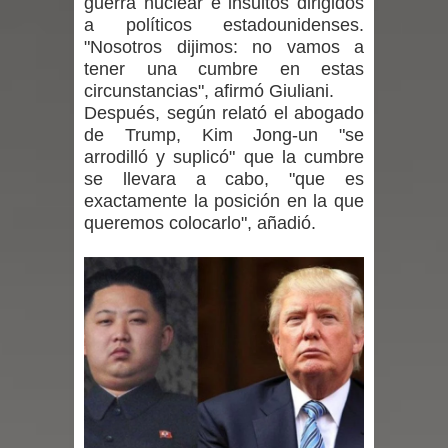
guerra nuclear e insultos dirigidos
niños y adolescentes durante la
a políticos estadounidenses.
"Nosotros dijimos: no vamos a
emergencia.
tener una cumbre en estas
circunstancias", afirmó Giuliani.
Del anime al K-pop: especialistas U.
Después, según relató el abogado
de Trump, Kim Jong-un "se
de Chile analizan el creciente interés
arrodilló y suplicó" que la cumbre
se llevara a cabo, "que es
por las culturas japonesa y coreana
exactamente la posición en la que
queremos colocarlo", añadió.
Renuncia del seremi Minvu en el
Maule golpea al Gobierno en medio de
denuncias por viviendas sociales en
Talca
Diputado Jorge Guzmán rechaza
proyecto de interconexión eléctrica