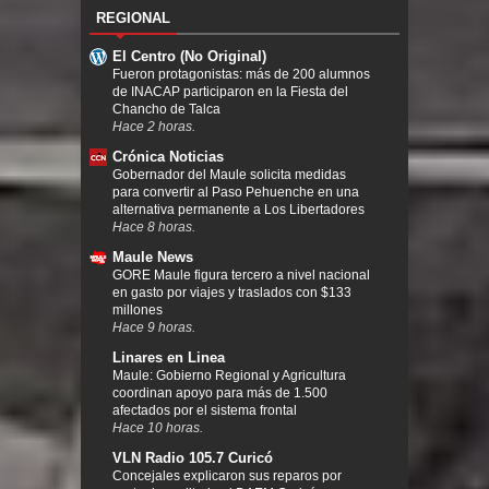
REGIONAL
El Centro (No Original)
Fueron protagonistas: más de 200 alumnos
de INACAP participaron en la Fiesta del
Chancho de Talca
Hace 2 horas.
Crónica Noticias
Gobernador del Maule solicita medidas
para convertir al Paso Pehuenche en una
alternativa permanente a Los Libertadores
Hace 8 horas.
Maule News
GORE Maule figura tercero a nivel nacional
en gasto por viajes y traslados con $133
millones
Hace 9 horas.
Linares en Linea
Maule: Gobierno Regional y Agricultura
coordinan apoyo para más de 1.500
afectados por el sistema frontal
Hace 10 horas.
VLN Radio 105.7 Curicó
Concejales explicaron sus reparos por