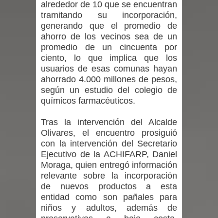
alrededor de 10 que se encuentran
tramitando su incorporación,
con nuevas pantallas interactivas del
generando que el promedio de
ahorro de los vecinos sea de un
Colegio El Boldo
promedio de un cincuenta por
ciento, lo que implica que los
Seremi de Desarrollo Social y Familia
usuarios de esas comunas hayan
ahorrado 4.000 millones de pesos,
lanzó en el Maule el Fondo
según un estudio del colegio de
Concursable de Promoción de
químicos farmacéuticos.
Entornos Saludables 2026
Tras la intervención del Alcalde
Olivares, el encuentro prosiguió
Ballet: La magia de La Cenicienta
con la intervención del Secretario
Ejecutivo de la ACHIFARP, Daniel
llegará al Teatro Regional del Maule
Moraga, quien entregó información
relevante sobre la incorporación
en una función especial para celebrar
de nuevos productos a esta
entidad como son pañales para
el Día de la Niñez
niños y adultos, además de