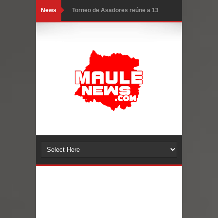
News
Torneo de Asadores reúne a 13
equipos en la Fiesta del Chancho
2026 en Talca
Alerta por hantavirus: expertos piden
reforzar medidas y consulta oportuna
Matrimonios Linarenses Celebraron
Bodas de Oro
Departamento Comunal de Salud de
Curicó desarrollará jornada de
vacunación contra la Influenza y otros
virus respiratorios