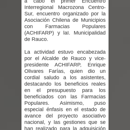
a cabo el primer Encuentro
ministra de Salud por dejar fuera a
Interregional Macrozona Centro-
Sur, encuentro organizado por la
Linares: “No dará la cara”
Asociación Chilena de Municipios
con Farmacias Populares
Seremi de Desarrollo Social y Familia
(ACHIFARP) y laI. Municipalidad
de Rauco.
mantiene despliegue para apoyar a
niños y adolescentes durante la
La actividad estuvo encabezada
por el Alcalde de Rauco y vice-
emergencia.
presidente ACHIFARP, Enrique
Olivares Farías, quien dio un
Del anime al K-pop: especialistas U.
cordial saludo a los asistentes,
destacando los beneficios reales
de Chile analizan el creciente interés
en el presupuesto para los
beneficiados con las Farmacias
por las culturas japonesa y coreana
Populares. Asimismo, puso
especial énfasis en el estado de
Renuncia del seremi Minvu en el
avance del proyecto asociativo
nacional, y las gestiones que se
Maule golpea al Gobierno en medio de
han realizado para la adquisición