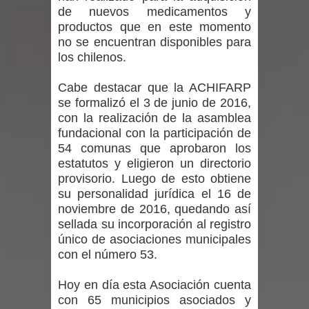
de nuevos medicamentos y
denuncias por viviendas sociales en
productos que en este momento
no se encuentran disponibles para
Talca
los chilenos.
Diputado Jorge Guzmán rechaza
Cabe destacar que la ACHIFARP
se formalizó el 3 de junio de 2016,
proyecto de interconexión eléctrica
con la realización de la asamblea
en la alta cordillera del Maule por su
fundacional con la participación de
54 comunas que aprobaron los
impacto ambiental
estatutos y eligieron un directorio
provisorio. Luego de esto obtiene
INDAP entregó $189 millones en
su personalidad jurídica el 16 de
noviembre de 2016, quedando así
incentivos a usuarios de PRODESAL
sellada su incorporación al registro
único de asociaciones municipales
de la provincia de Linares
con el número 53.
Municipalidad de Curicó apuesta a la
Hoy en día esta Asociación cuenta
con 65 municipios asociados y
innovación en tecnología educativa