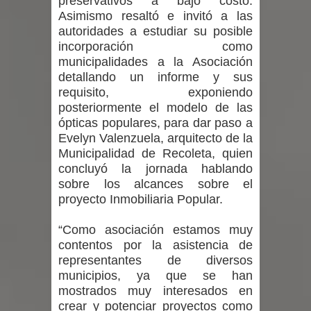
preservativos a bajo costo.
GORE Maule figura tercero a nivel
Asimismo resaltó e invitó a las
autoridades a estudiar su posible
nacional en gasto por viajes y
incorporación como
municipalidades a la Asociación
traslados con $133 millones
detallando un informe y sus
requisito, exponiendo
Dos internos intentaron escapar por
posteriormente el modelo de las
ópticas populares, para dar paso a
un forado desde la cárcel de Talca
Evelyn Valenzuela, arquitecto de la
Temporal obliga a cerrar
Municipalidad de Recoleta, quien
concluyó la jornada hablando
anticipadamente la Fiesta del
sobre los alcances sobre el
proyecto Inmobiliaria Popular.
Chancho en Talca tras caída de
“Como asociación estamos muy
ramas cerca de carpas
contentos por la asistencia de
representantes de diversos
Miles llegan a la Plaza de Armas de
municipios, ya que se han
mostrados muy interesados en
Talca en el inicio de la Fiesta del
crear y potenciar proyectos como