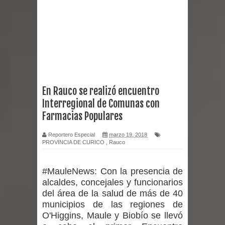
Empedrado desarrolló con éxito el
desafío guerreros 2026
Banda linarense Los Remembers
regresa de Brasil tras impulsar un
En Rauco se realizó encuentro
Interregional de Comunas con
intercambio musical y pedagógico
Farmacias Populares
con comunidades escolares
Reportero Especial
marzo 19, 2018
PROVINCIA DE CURICO
,
Rauco
Alta positividad en influenza hace que
expertos reiteren llamado a
#MauleNews:
Con la presencia de
alcaldes, concejales y funcionarios
vacunarse
del área de la salud de más de 40
municipios de las regiones de
Mario Meza endurece críticas contra
O'Higgins, Maule y Biobío se llevó