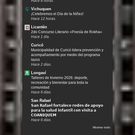
Hace 8 horas.
Vichuquen
¡Celebremos el Día de la Niñez!
Hace 12 horas.
Licantén
2do Concurso Literario «Poesía de Rokha»
Hace 1 día.
Curicó
Municipalidad de Curicó lidera prevención y
acompañamiento por medio del programa
lazos
Hace 2 días.
Longaví
Talleres de Invierno 2026: deporte,
recreación y bienestar para toda la
comunidad
Hace 6 días.
San Rafael
𝗦𝗮𝗻 𝗥𝗮𝗳𝗮𝗲𝗹 𝗳𝗼𝗿𝘁𝗮𝗹𝗲𝗰𝗲 𝗿𝗲𝗱𝗲𝘀 𝗱𝗲 𝗮𝗽𝗼𝘆𝗼
𝗽𝗮𝗿𝗮 𝗹𝗮 𝘀𝗮𝗹𝘂𝗱 𝗶𝗻𝗳𝗮𝗻𝘁𝗶𝗹 𝗰𝗼𝗻 𝘃𝗶𝘀𝗶𝘁𝗮 𝗮
𝗖𝗢𝗔𝗡𝗜𝗤𝗨𝗘𝗠
Hace 6 días.
Mostrar todo