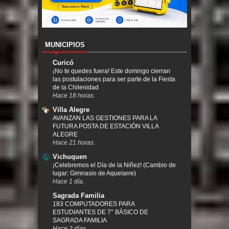
MUNICIPIOS
Curicó
¡No te quedes fuera! Este domingo cierran
las postulaciones para ser parte de la Fiesta
de la Chilenidad
Hace 18 horas.
Villa Alegre
AVANZAN LAS GESTIONES PARA LA
FUTURA POSTA DE ESTACIÓN VILLA
ALEGRE
Hace 21 horas.
Vichuquen
¡Celebremos el Día de la Niñez! (Cambio de
lugar: Gimnasio de Aquelarre)
Hace 1 día.
Sagrada Familia
183 COMPUTADORES PARA
ESTUDIANTES DE 7° BÁSICO DE
SAGRADA FAMILIA
Hace 2 días.