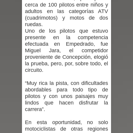
cerca de 100 pilotos entre niños y
por las culturas japonesa y coreana
adultos en las categorías ATV
Renuncia del seremi Minvu en el
(cuadrimotos) y motos de dos
ruedas.
Maule golpea al Gobierno en medio de
Uno de los pilotos que estuvo
presente en la competencia
denuncias por viviendas sociales en
efectuada en Empedrado, fue
Miguel Jara, el competidor
Talca
proveniente de Concepción, elogió
la prueba, pero, por, sobre todo, el
Diputado Jorge Guzmán rechaza
circuito.
proyecto de interconexión eléctrica
“Muy rica la pista, con dificultades
abordables para todo tipo de
en la alta cordillera del Maule por su
pilotos y con unos paisajes muy
lindos que hacen disfrutar la
impacto ambiental
carrera”.
INDAP entregó $189 millones en
En esta oportunidad, no solo
motociclistas de otras regiones
incentivos a usuarios de PRODESAL