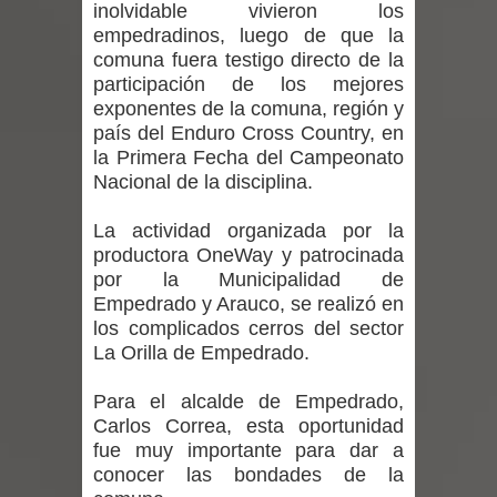
inolvidable vivieron los
Curicó desarrollará jornada de
empedradinos, luego de que la
comuna fuera testigo directo de la
vacunación contra la Influenza y otros
participación de los mejores
exponentes de la comuna, región y
virus respiratorios
país del Enduro Cross Country, en
la Primera Fecha del Campeonato
Empedrado desarrolló con éxito el
Nacional de la disciplina.
desafío guerreros 2026
La actividad organizada por la
productora OneWay y patrocinada
Banda linarense Los Remembers
por la Municipalidad de
Empedrado y Arauco, se realizó en
regresa de Brasil tras impulsar un
los complicados cerros del sector
La Orilla de Empedrado.
intercambio musical y pedagógico
Para el alcalde de Empedrado,
con comunidades escolares
Carlos Correa, esta oportunidad
fue muy importante para dar a
Alta positividad en influenza hace que
conocer las bondades de la
expertos reiteren llamado a