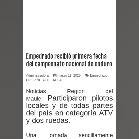
Miles llegan a la Plaza de Armas de
Talca en el inicio de la Fiesta del
Chancho 2026
Torneo de Asadores reúne a 13
Empedrado recibió primera fecha
equipos en la Fiesta del Chancho
del campeonato nacional de enduro
2026 en Talca
Administradora
marzo 11, 2025
Empedrado
,
PROVINCIA DE TALCA
Alerta por hantavirus: expertos piden
Noticias Región del
reforzar medidas y consulta oportuna
Participaron pilotos
Maule:
locales y de todas partes
Matrimonios Linarenses Celebraron
del país en categoría ATV
y dos ruedas.
Bodas de Oro
Una jornada sencillamente
Departamento Comunal de Salud de