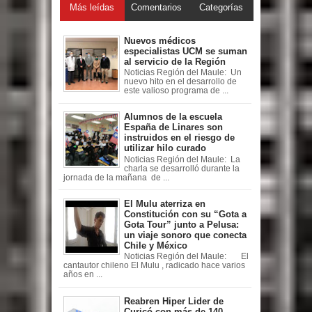
Más leídas
Comentarios
Categorías
Nuevos médicos
especialistas UCM se suman
al servicio de la Región
Noticias Región del Maule: Un
nuevo hito en el desarrollo de
este valioso programa de ...
Alumnos de la escuela
España de Linares son
instruidos en el riesgo de
utilizar hilo curado
Noticias Región del Maule: La
charla se desarrolló durante la
jornada de la mañana de ...
El Mulu aterriza en
Constitución con su “Gota a
Gota Tour” junto a Pelusa:
un viaje sonoro que conecta
Chile y México
Noticias Región del Maule: El
cantautor chileno El Mulu , radicado hace varios
años en ...
Reabren Hiper Lider de
Curicó con más de 140