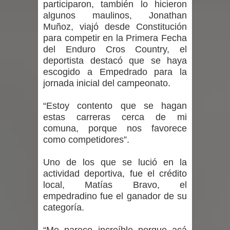
participaron, también lo hicieron
algunos maulinos, Jonathan
de la provincia de Linares
Muñoz, viajó desde Constitución
Municipalidad de Curicó apuesta a la
para competir en la Primera Fecha
del Enduro Cros Country, el
innovación en tecnología educativa
deportista destacó que se haya
escogido a Empedrado para la
con nuevas pantallas interactivas del
jornada inicial del campeonato.
Colegio El Boldo
“Estoy contento que se hagan
estas carreras cerca de mi
Municipalidad de Curicó inició
comuna, porque nos favorece
como competidores”.
proceso de vacunación escolar
Uno de los que se lució en la
actividad deportiva, fue el crédito
local, Matías Bravo, el
empedradino fue el ganador de su
categoría.