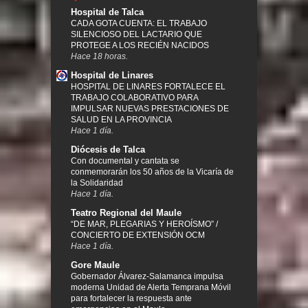
Hospital de Talca
CADA GOTA CUENTA: EL TRABAJO
SILENCIOSO DEL LACTARIO QUE
PROTEGE A LOS RECIÉN NACIDOS
Hace 18 horas.
Hospital de Linares
HOSPITAL DE LINARES FORTALECE EL
TRABAJO COLABORATIVO PARA
IMPULSAR NUEVAS PRESTACIONES DE
SALUD EN LA PROVINCIA
Hace 1 día.
Diócesis de Talca
Con documental y cantata se
conmemorarán los 50 años de la Vicaría de
la Solidaridad
Hace 1 día.
Teatro Regional del Maule
“DE MAR, PLEGARIAS Y HEROÍSMO” /
CONCIERTO DE EXTENSIÓN OCM
Hace 1 día.
Gore Maule
Gobernador Álvarez-Salamanca impulsa
moderna Unidad de Alerta Temprana Móvil
para fortalecer la respuesta ante