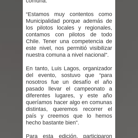
comuna.
vacunarse
“Estamos muy contentos como
Municipalidad porque además de
Mario Meza endurece críticas contra
los pilotos locales y regionales,
contamos con pilotos de todo
ministra de Salud por dejar fuera a
Chile. Tener una competencia de
este nivel, nos permitió visibilizar
Linares: “No dará la cara”
nuestra comuna a nivel nacional”.
Seremi de Desarrollo Social y Familia
En tanto, Luis Lagos, organizador
del evento, sostuvo que “para
mantiene despliegue para apoyar a
nosotros fue un desafío el año
pasado llevar el campeonato a
niños y adolescentes durante la
diferentes lugares, y este año
queríamos hacer algo en comunas
emergencia.
distintas, queremos recorrer el
país y creemos que lo hemos
Del anime al K-pop: especialistas U.
hecho bastante bien”.
de Chile analizan el creciente interés
Para esta edición, participaron