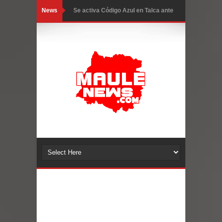
News
Se activa Código Azul en Talca ante
las bajas temperaturas
GORE Maule figura tercero a nivel
nacional en gasto por viajes y
traslados con $133 millones
Dos internos intentaron escapar por
un forado desde la cárcel de Talca
Temporal obliga a cerrar
anticipadamente la Fiesta del
Chancho en Talca tras caída de
ramas cerca de carpas