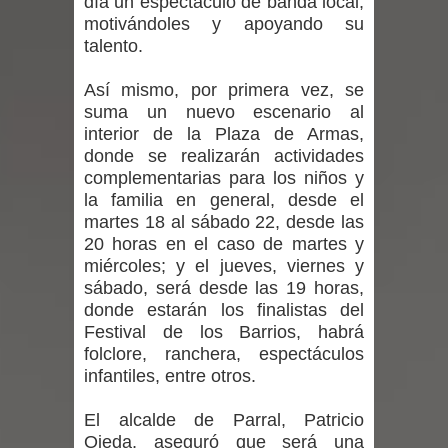
día un espectáculo de banda local,
motivándoles y apoyando su
por las culturas japonesa y coreana
talento.
Renuncia del seremi Minvu en el
Así mismo, por primera vez, se
Maule golpea al Gobierno en medio de
suma un nuevo escenario al
interior de la Plaza de Armas,
denuncias por viviendas sociales en
donde se realizarán actividades
complementarias para los niños y
Talca
la familia en general, desde el
martes 18 al sábado 22, desde las
Diputado Jorge Guzmán rechaza
20 horas en el caso de martes y
miércoles; y el jueves, viernes y
proyecto de interconexión eléctrica
sábado, será desde las 19 horas,
donde estarán los finalistas del
en la alta cordillera del Maule por su
Festival de los Barrios, habrá
folclore, ranchera, espectáculos
impacto ambiental
infantiles, entre otros.
INDAP entregó $189 millones en
El alcalde de Parral, Patricio
Ojeda, aseguró que será una
incentivos a usuarios de PRODESAL