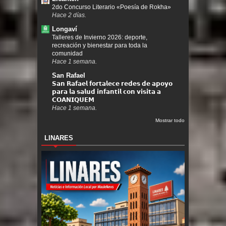
2do Concurso Literario «Poesía de Rokha»
Hace 2 días.
Longaví
Talleres de Invierno 2026: deporte,
recreación y bienestar para toda la
comunidad
Hace 1 semana.
San Rafael
𝗦𝗮𝗻 𝗥𝗮𝗳𝗮𝗲𝗹 𝗳𝗼𝗿𝘁𝗮𝗹𝗲𝗰𝗲 𝗿𝗲𝗱𝗲𝘀 𝗱𝗲 𝗮𝗽𝗼𝘆𝗼
𝗽𝗮𝗿𝗮 𝗹𝗮 𝘀𝗮𝗹𝘂𝗱 𝗶𝗻𝗳𝗮𝗻𝘁𝗶𝗹 𝗰𝗼𝗻 𝘃𝗶𝘀𝗶𝘁𝗮 𝗮
𝗖𝗢𝗔𝗡𝗜𝗤𝗨𝗘𝗠
Hace 1 semana.
Mostrar todo
LINARES