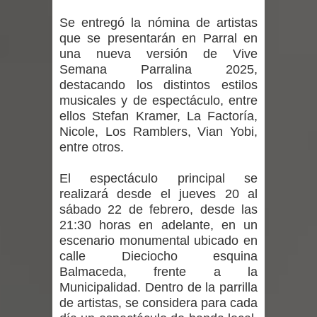
expertos reiteren llamado a
Se entregó la nómina de artistas
vacunarse
que se presentarán en Parral en
una nueva versión de Vive
Mario Meza endurece críticas contra
Semana Parralina 2025,
destacando los distintos estilos
ministra de Salud por dejar fuera a
musicales y de espectáculo, entre
ellos Stefan Kramer, La Factoría,
Linares: “No dará la cara”
Nicole, Los Ramblers, Vian Yobi,
entre otros.
Seremi de Desarrollo Social y Familia
El espectáculo principal se
mantiene despliegue para apoyar a
realizará desde el jueves 20 al
sábado 22 de febrero, desde las
niños y adolescentes durante la
21:30 horas en adelante, en un
escenario monumental ubicado en
emergencia.
calle Dieciocho esquina
Balmaceda, frente a la
Del anime al K-pop: especialistas U.
Municipalidad. Dentro de la parrilla
de artistas, se considera para cada
de Chile analizan el creciente interés