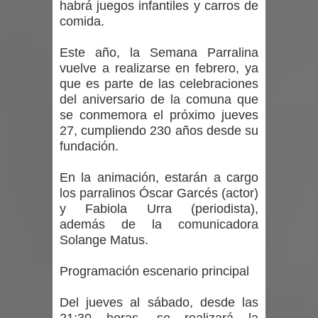
habrá juegos infantiles y carros de
nacional en gasto por viajes y
comida.
traslados con $133 millones
Este año, la Semana Parralina
Dos internos intentaron escapar por
vuelve a realizarse en febrero, ya
que es parte de las celebraciones
un forado desde la cárcel de Talca
del aniversario de la comuna que
se conmemora el próximo jueves
Temporal obliga a cerrar
27, cumpliendo 230 años desde su
fundación.
anticipadamente la Fiesta del
En la animación, estarán a cargo
Chancho en Talca tras caída de
los parralinos Óscar Garcés (actor)
y Fabiola Urra (periodista),
ramas cerca de carpas
además de la comunicadora
Solange Matus.
Programación escenario principal
Del jueves al sábado, desde las