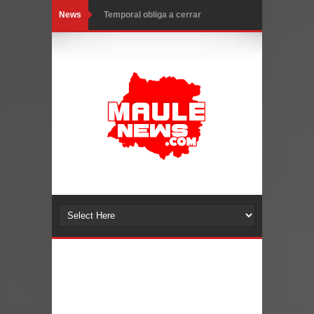
News
Miles llegan a la Plaza de Armas de
Talca en el inicio de la Fiesta del
Chancho 2026
Torneo de Asadores reúne a 13
equipos en la Fiesta del Chancho
2026 en Talca
Alerta por hantavirus: expertos piden
reforzar medidas y consulta oportuna
Matrimonios Linarenses Celebraron
Bodas de Oro
Departamento Comunal de Salud de