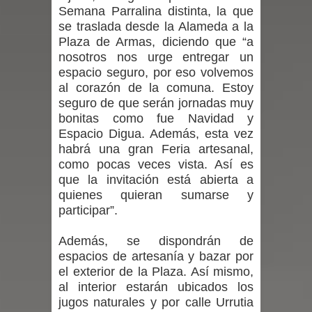
Semana Parralina distinta, la que
se traslada desde la Alameda a la
de la provincia de Linares
Plaza de Armas, diciendo que “a
Municipalidad de Curicó apuesta a la
nosotros nos urge entregar un
espacio seguro, por eso volvemos
innovación en tecnología educativa
al corazón de la comuna. Estoy
seguro de que serán jornadas muy
con nuevas pantallas interactivas del
bonitas como fue Navidad y
Espacio Digua. Además, esta vez
Colegio El Boldo
habrá una gran Feria artesanal,
como pocas veces vista. Así es
Municipalidad de Curicó inició
que la invitación está abierta a
quienes quieran sumarse y
proceso de vacunación escolar
participar”.
Se activa Código Azul en Talca ante
Además, se dispondrán de
espacios de artesanía y bazar por
las bajas temperaturas
el exterior de la Plaza. Así mismo,
al interior estarán ubicados los
GORE Maule figura tercero a nivel
jugos naturales y por calle Urrutia