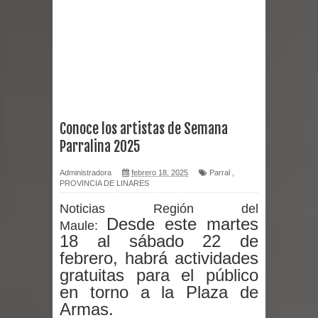
Curicó desarrollará jornada de
vacunación contra la Influenza y otros
virus respiratorios
Empedrado desarrolló con éxito el
Conoce los artistas de Semana
Parralina 2025
desafío guerreros 2026
Administradora
febrero 18, 2025
Parral
,
Banda linarense Los Remembers
PROVINCIA DE LINARES
regresa de Brasil tras impulsar un
Noticias Región del
Desde este martes
Maule:
intercambio musical y pedagógico
18 al sábado 22 de
febrero, habrá actividades
con comunidades escolares
gratuitas para el público
en torno a la Plaza de
Alta positividad en influenza hace que
Armas.