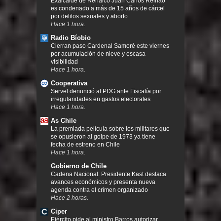
Exalcalde de Renaico Juan Carlos Reinao
es condenado a más de 15 años de cárcel
por delitos sexuales y aborto
Hace 1 hora.
Radio Bíobio
Cierran paso Cardenal Samoré este viernes
por acumulación de nieve y escasa
visibilidad
Hace 1 hora.
Cooperativa
Servel denunció al PDG ante Fiscalía por
irregularidades en gastos electorales
Hace 1 hora.
As Chile
La premiada película sobre los militares que
se opusieron al golpe de 1973 ya tiene
fecha de estreno en Chile
Hace 1 hora.
Gobierno de Chile
Cadena Nacional: Presidente Kast destaca
avances económicos y presenta nueva
agenda contra el crimen organizado
Hace 2 horas.
Ciper
Ejército pide al ministro Barros autorizar