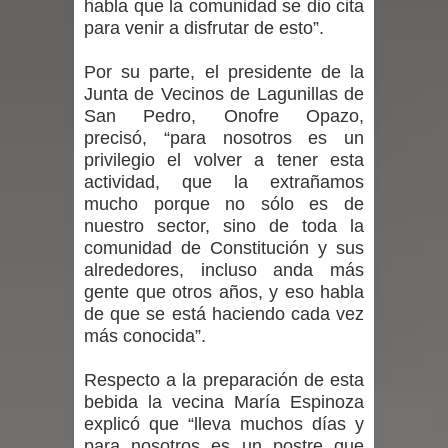
habla que la comunidad se dio cita
para venir a disfrutar de esto”.
en la alta cordillera del Maule por su
Por su parte, el presidente de la
impacto ambiental
Junta de Vecinos de Lagunillas de
San Pedro, Onofre Opazo,
INDAP entregó $189 millones en
precisó, “para nosotros es un
privilegio el volver a tener esta
incentivos a usuarios de PRODESAL
actividad, que la extrañamos
mucho porque no sólo es de
de la provincia de Linares
nuestro sector, sino de toda la
comunidad de Constitución y sus
Municipalidad de Curicó apuesta a la
alrededores, incluso anda más
innovación en tecnología educativa
gente que otros años, y eso habla
de que se está haciendo cada vez
con nuevas pantallas interactivas del
más conocida”.
Colegio El Boldo
Respecto a la preparación de esta
bebida la vecina María Espinoza
Municipalidad de Curicó inició
explicó que “lleva muchos días y
para nosotros es un postre que