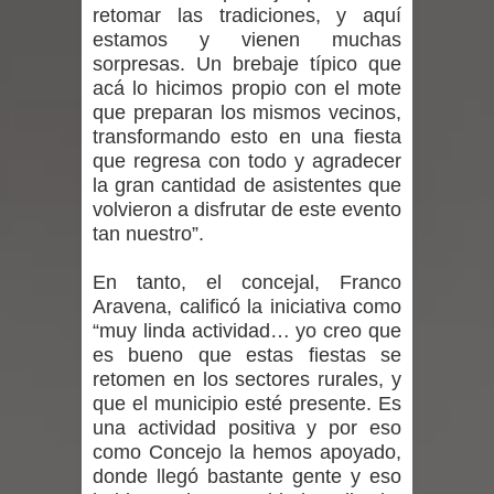
retomar las tradiciones, y aquí
niños y adolescentes durante la
estamos y vienen muchas
sorpresas. Un brebaje típico que
emergencia.
acá lo hicimos propio con el mote
que preparan los mismos vecinos,
Del anime al K-pop: especialistas U.
transformando esto en una fiesta
que regresa con todo y agradecer
de Chile analizan el creciente interés
la gran cantidad de asistentes que
volvieron a disfrutar de este evento
por las culturas japonesa y coreana
tan nuestro”.
Renuncia del seremi Minvu en el
En tanto, el concejal, Franco
Maule golpea al Gobierno en medio de
Aravena, calificó la iniciativa como
“muy linda actividad… yo creo que
denuncias por viviendas sociales en
es bueno que estas fiestas se
retomen en los sectores rurales, y
Talca
que el municipio esté presente. Es
una actividad positiva y por eso
Diputado Jorge Guzmán rechaza
como Concejo la hemos apoyado,
donde llegó bastante gente y eso
proyecto de interconexión eléctrica