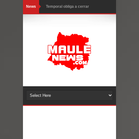
News
Temporal obliga a cerrar
anticipadamente la Fiesta del
Chancho en Talca tras caída de
ramas cerca de carpas
Miles llegan a la Plaza de Armas de
Talca en el inicio de la Fiesta del
Chancho 2026
Torneo de Asadores reúne a 13
equipos en la Fiesta del Chancho
2026 en Talca
Alerta por hantavirus: expertos piden