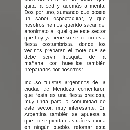
proceso de vacunación escolar
quita la sed y además alimenta.
Dos por uno, sumando que posee
Se activa Código Azul en Talca ante
un sabor espectacular, y que
nosotros hemos querido sacar del
las bajas temperaturas
anonimato al igual que este sector
que hoy ya tiene su sello con esta
GORE Maule figura tercero a nivel
fiesta costumbrista, donde los
vecinos preparan el mote que se
nacional en gasto por viajes y
debe servir fresquito de la
mañana, con huesillos también
traslados con $133 millones
preparados por nosotros”.
Dos internos intentaron escapar por
Incluso turistas argentinos de la
un forado desde la cárcel de Talca
ciudad de Mendoza comentaron
que “esta es una fiesta preciosa,
muy linda para la comunidad de
este sector, muy interesante. En
Argentina también se apuesta a
que no se pierdan las raíces nunca
en ningún pueblo, retomar esta