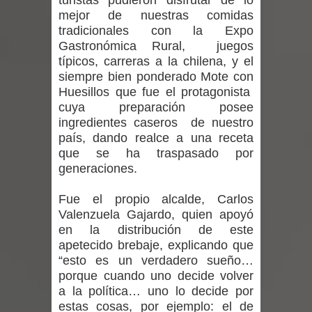
turistas pudieron disfrutar de lo
regresa de Brasil tras impulsar un
mejor de nuestras comidas
tradicionales con la Expo
intercambio musical y pedagógico
Gastronómica Rural, juegos
típicos, carreras a la chilena, y el
con comunidades escolares
siempre bien ponderado Mote con
Huesillos que fue el protagonista
Alta positividad en influenza hace que
cuya preparación posee
ingredientes caseros de nuestro
expertos reiteren llamado a
país, dando realce a una receta
que se ha traspasado por
vacunarse
generaciones.
Mario Meza endurece críticas contra
Fue el propio alcalde, Carlos
ministra de Salud por dejar fuera a
Valenzuela Gajardo, quien apoyó
en la distribución de este
Linares: “No dará la cara”
apetecido brebaje, explicando que
“esto es un verdadero sueño…
Seremi de Desarrollo Social y Familia
porque cuando uno decide volver
a la política… uno lo decide por
mantiene despliegue para apoyar a
estas cosas, por ejemplo: el de