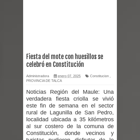
reforzar medidas y consulta oportuna
Matrimonios Linarenses Celebraron
Bodas de Oro
Departamento Comunal de Salud de
Fiesta del mote con huesillos se
celebró en Constitución
Curicó desarrollará jornada de
Administradora
enero 07, 2025
Constitucion
,
vacunación contra la Influenza y otros
PROVINCIA DE TALCA
virus respiratorios
Noticias Región del Maule:
Una
verdadera fiesta criolla se vivió
Empedrado desarrolló con éxito el
este fin de semana en el sector
rural de Lagunilla de San Pedro,
desafío guerreros 2026
localidad ubicada a 35 kilómetros
al sur costero de la comuna de
Banda linarense Los Remembers
Constitución, donde vecinos y