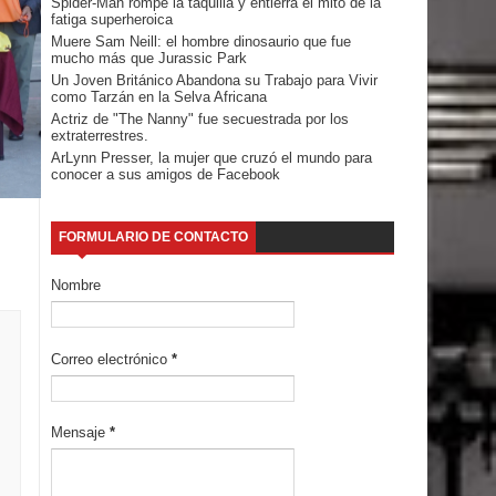
Spider-Man rompe la taquilla y entierra el mito de la
fatiga superheroica
Muere Sam Neill: el hombre dinosaurio que fue
mucho más que Jurassic Park
Un Joven Británico Abandona su Trabajo para Vivir
como Tarzán en la Selva Africana
Actriz de "The Nanny" fue secuestrada por los
extraterrestres.
ArLynn Presser, la mujer que cruzó el mundo para
conocer a sus amigos de Facebook
FORMULARIO DE CONTACTO
Nombre
Correo electrónico
*
Mensaje
*