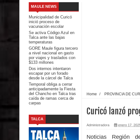
MAULE NEWS
Mario Meza endurece críticas contra ministra de S
Municipalidad de Curicó
inició proceso de
Seremi de Desarrollo Social y Familia mantiene d
vacunación escolar
Se activa Código Azul en
Talca ante las bajas
emergencia.
temperaturas
GORE Maule figura tercero
Del anime al K-pop: especialistas U. de Chile anal
a nivel nacional en gasto
por viajes y traslados con
$133 millones
Renuncia del seremi Minvu en el Maule golpea al 
Dos internos intentaron
escapar por un forado
Talca
desde la cárcel de Talca
Temporal obliga a cerrar
anticipadamente la Fiesta
Diputado Jorge Guzmán rechaza proyecto de interco
del Chancho en Talca tras
Home
/
PROVINCIA DE CU
caída de ramas cerca de
carpas
impacto ambiental
Curicó lanzó pr
INDAP entregó $189 millones en incentivos a usu
TALCA
Administradora
enero 17, 202
Municipalidad de Curicó apuesta a la innovación e
Noticias Región 