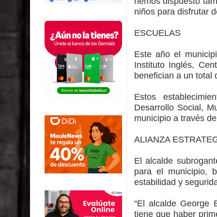
hemos dispuesto tamb
niños para disfrutar 
ESCUELAS
Este año el municip
Instituto Inglés, C
benefician a un total
Estos establecimie
Desarrollo Social, M
municipio a través de
ALIANZA ESTRATE
El alcalde subrogan
para el municipio, 
estabilidad y segurid
“El alcalde George B
tiene que haber prim