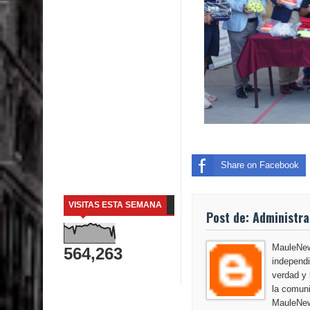
Share on Facebook
VISITAS ESTA SEMANA
Post de: Administr
MauleNews
564,263
independi
verdad y 
la comuni
MauleNew