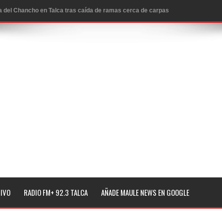
ta del Chancho en Talca tras caída de ramas cerca de carpas
icio de la Fiesta del Chancho 2026
ta del Chancho 2026 en Talca
edidas y consulta oportuna
o
lará jornada de vacunación contra la Influenza y otros
ros 2026
l tras impulsar un intercambio musical y pedagógico con
TIVO
RADIO FM+ 92.3 TALCA
AÑADE MAULE NEWS EN GOOGLE
eiteren llamado a vacunarse