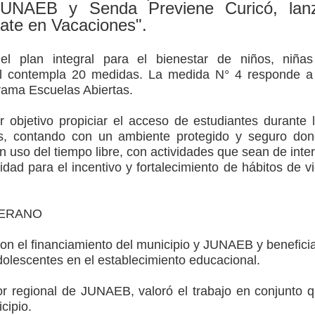
JUNAEB y Senda Previene Curicó, lan
ate en Vacaciones".
ción escolar
el plan integral para el bienestar de niños, niña
mperaturas
al contempla 20 medidas. La medida N° 4 responde a
grama Escuelas Abiertas.
to por viajes y traslados con $133 millones
or objetivo propiciar el acceso de estudiantes durante 
de la cárcel de Talca
s, contando con un ambiente protegido y seguro do
 uso del tiempo libre, con actividades que sean de inte
lidad para el incentivo y fortalecimiento de hábitos de v
VERANO
on el financiamiento del municipio y JUNAEB y benefici
adolescentes en el establecimiento educacional.
ctor regional de JUNAEB, valoró el trabajo en conjunto 
icipio.