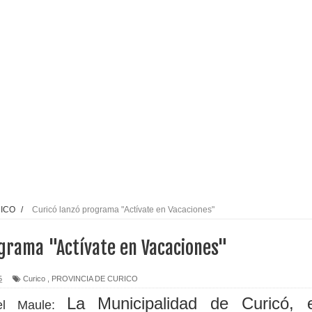
alud por dejar fuera a Linares: “No dará la cara”
espliegue para apoyar a niños y adolescentes durante la
izan el creciente interés por las culturas japonesa y coreana
Gobierno en medio de denuncias por viviendas sociales en
nexión eléctrica en la alta cordillera del Maule por su
RICO
/
Curicó lanzó programa "Actívate en Vacaciones"
ograma "Actívate en Vacaciones"
arios de PRODESAL de la provincia de Linares
5
Curico
,
PROVINCIA DE CURICO
n tecnología educativa con nuevas pantallas interactivas del
La Municipalidad de Curicó, 
del Maule: