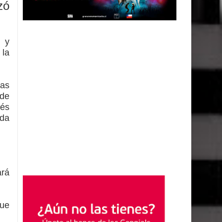
zó
s y
 la
las
nde
rés
ida
ará
que