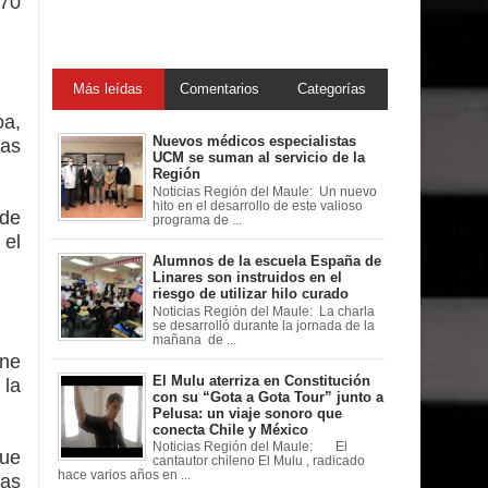
 70
Más leídas
Comentarios
Categorías
oa,
Nuevos médicos especialistas
tas
UCM se suman al servicio de la
Región
Noticias Región del Maule: Un nuevo
hito en el desarrollo de este valioso
 de
programa de ...
 el
Alumnos de la escuela España de
Linares son instruidos en el
riesgo de utilizar hilo curado
Noticias Región del Maule: La charla
se desarrolló durante la jornada de la
mañana de ...
ene
El Mulu aterriza en Constitución
 la
con su “Gota a Gota Tour” junto a
Pelusa: un viaje sonoro que
conecta Chile y México
Noticias Región del Maule: El
que
cantautor chileno El Mulu , radicado
hace varios años en ...
las