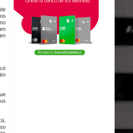
lde
nos
omo
 en
nen
acó
tén
que
sus
cá,
eso