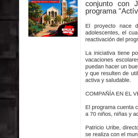
conjunto con 
Colegio El Boldo
programa "Actív
Municipalidad de Curicó inició proceso de vacuna
El proyecto nace d
Se activa Código Azul en Talca ante las bajas te
adolescentes, el cu
reactivación del pro
GORE Maule figura tercero a nivel nacional en gas
La iniciativa tiene p
Dos internos intentaron escapar por un forado des
vacaciones escolare
puedan hacer un buen
y que resulten de uti
activa y saludable.
COMPAÑÍA EN EL 
El programa cuenta c
a 70 niños, niñas y 
Patricio Uribe, dire
se realiza con el mun