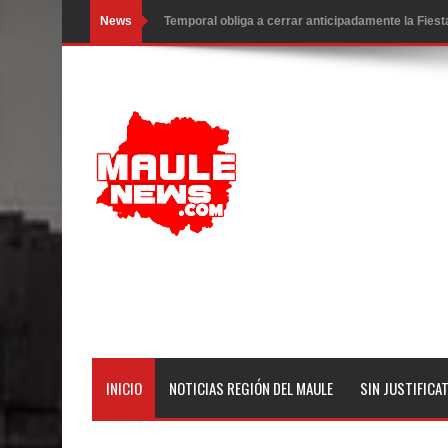
News
Temporal obliga a cerrar anticipadamente la Fies
Miles llegan a la Plaza de Armas de Talca en el in
Torneo de Asadores reúne a 13 equipos en la Fies
Alerta por hantavirus: expertos piden reforzar m
Matrimonios Linarenses Celebraron Bodas de Or
Departamento Comunal de Salud de Curicó desarrol
virus respiratorios
Empedrado desarrolló con éxito el desafío guerre
Banda linarense Los Remembers regresa de Brasi
INICIO
NOTICIAS REGIÓN DEL MAULE
SIN JUSTIFICA
comunidades escolares
Alta positividad en influenza hace que expertos r