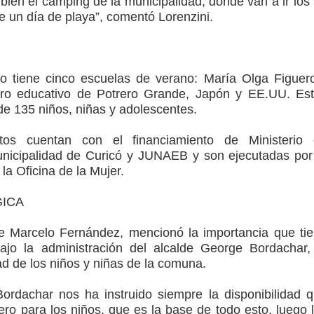
ién el camping de la municipalidad, donde van a ir los
de un día de playa”, comentó Lorenzini.
io tiene cinco escuelas de verano: María Olga Figuer
entro educativo de Potrero Grande, Japón y EE.UU. Es
 de 135 niños, niñas y adolescentes.
ntos cuentan con el financiamiento de Ministerio
unicipalidad de Curicó y JUNAEB y son ejecutadas por
 la Oficina de la Mujer.
GICA
te Marcelo Fernández, mencionó la importancia que ti
bajo la administración del alcalde George Bordachar,
ad de los niños y niñas de la comuna.
ordachar nos ha instruido siempre la disponibilidad 
ero para los niños, que es la base de todo esto, luego 