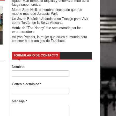
Spider-Man rompe la taquilla y entierra el mito de la
fatiga superheroica
Muere Sam Neill: el hombre dinosaurio que fue
mucho más que Jurassic Park
Un Joven Británico Abandona su Trabajo para Vivir
como Tarzán en la Selva Africana
Actriz de "The Nanny" fue secuestrada por los
extraterrestres.
ArLynn Presser, la mujer que cruzó el mundo para
conocer a sus amigos de Facebook
FORMULARIO DE CONTACTO
Nombre
Correo electrónico
*
Mensaje
*