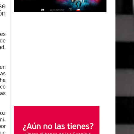
se
ón
nes
 de
ad,
 en
las
cha
ico
las
noz
ni­
por
aje