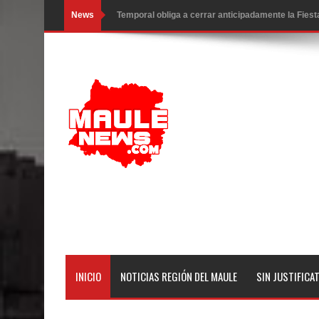
News
Temporal obliga a cerrar anticipadamente la Fies
Miles llegan a la Plaza de Armas de Talca en el in
Torneo de Asadores reúne a 13 equipos en la Fies
Alerta por hantavirus: expertos piden reforzar m
Matrimonios Linarenses Celebraron Bodas de Or
Departamento Comunal de Salud de Curicó desarrol
virus respiratorios
Empedrado desarrolló con éxito el desafío guerre
Banda linarense Los Remembers regresa de Brasi
INICIO
NOTICIAS REGIÓN DEL MAULE
SIN JUSTIFICA
comunidades escolares
Alta positividad en influenza hace que expertos r