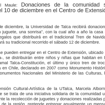
Donaciones de la comunidad 
el Maule:
el 10 de diciembre en el Centro de Extensi
ción escolar
mperaturas
e diciembre, la Universidad de Talca recibirá donacio
juguete, una sonrisa”, con la cual año a año la casa
to por viajes y traslados con $133 millones
egalos que distribuirá en el tradicional Tren de Navid
de la cárcel de Talca
ará su tradicional recorrido el sábado 12 de diciembre.
e pueden entregar en el Centro de Extensión, ubicado
-, se distribuirán entre niños y niñas que habitan en 
mal Talca-Constitución, el último y único tren de tro
a en Chile, declarado en 2007 como Monumento Histór
numentos Nacionales del Ministerio de las Culturas, 
nsión Cultural-Artística de la UTalca, Marcela Albor
 se trata de una iniciativa solidaria de la comunidad u
nte la recolección de juguetes y donaciones realizadas 
 de la región, pretende entregar anualmente un mens