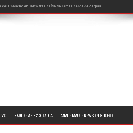
ta del Chancho en Talca tras caída de ramas cerca de carpas
icio de la Fiesta del Chancho 2026
ta del Chancho 2026 en Talca
edidas y consulta oportuna
o
lará jornada de vacunación contra la Influenza y otros
ros 2026
l tras impulsar un intercambio musical y pedagógico con
TIVO
RADIO FM+ 92.3 TALCA
AÑADE MAULE NEWS EN GOOGLE
eiteren llamado a vacunarse