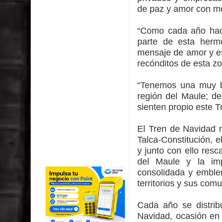
de paz y amor con mo
“Como cada año hac
parte de esta herm
mensaje de amor y es
recónditos de esta zo
“Tenemos una muy b
región del Maule; de
sienten propio este T
El Tren de Navidad 
Talca-Constitución, e
y junto con ello resca
del Maule y la imp
consolidada y emblem
territorios y sus com
Cada año se distrib
Navidad, oca­sión en