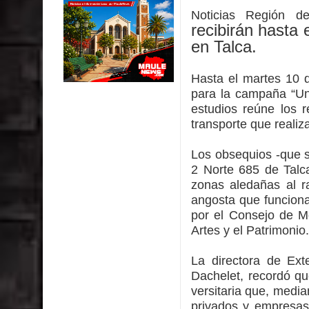
Colegio El Boldo
Noticias Región d
recibirán hasta 
Municipalidad de Curicó inició proceso de vacuna
en Talca.
Se activa Código Azul en Talca ante las bajas te
Hasta el martes 10 d
para la campaña “Un 
GORE Maule figura tercero a nivel nacional en gas
estudios reúne los r
Dos internos intentaron escapar por un forado des
transporte que realiz
Los obsequios -que s
2 Norte 685 de Talca
zonas aledañas al ra
angosta que funcion
por el Consejo de Mo
Artes y el Patrimonio.
La directora de Exte
Dachelet, recordó que
versitaria que, media
privados y empresas