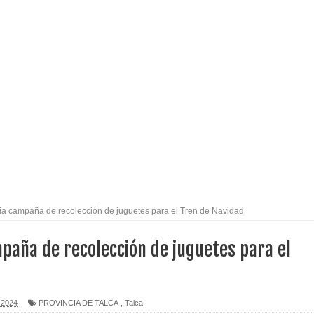
alud por dejar fuera a Linares: “No dará la cara”
espliegue para apoyar a niños y adolescentes durante la
izan el creciente interés por las culturas japonesa y coreana
Gobierno en medio de denuncias por viviendas sociales en
nexión eléctrica en la alta cordillera del Maule por su
cia campaña de recolección de juguetes para el Tren de Navidad
mpaña de recolección de juguetes para el
arios de PRODESAL de la provincia de Linares
n tecnología educativa con nuevas pantallas interactivas del
 2024
PROVINCIA DE TALCA
,
Talca