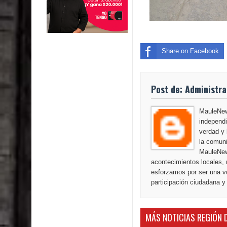
Share on Facebook
Post de: Administr
MauleNews
independi
verdad y 
la comuni
MauleNew
acontecimientos locales, 
esforzamos por ser una vo
participación ciudadana y
MÁS NOTICIAS REGIÓN 