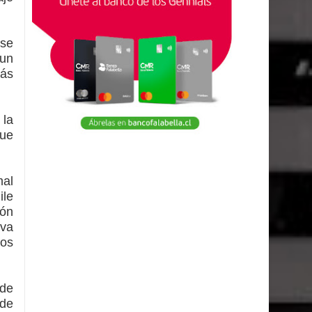
rse
 un
más
 la
que
mal
ile
ión
iva
los
 de
 de