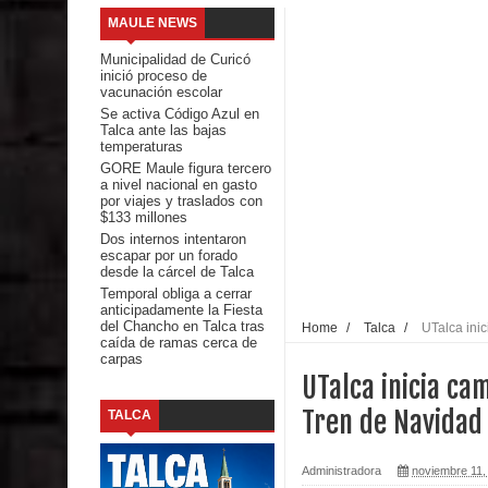
MAULE NEWS
Mario Meza endurece críticas contra ministra de S
Municipalidad de Curicó
inició proceso de
Seremi de Desarrollo Social y Familia mantiene d
vacunación escolar
Se activa Código Azul en
Talca ante las bajas
emergencia.
temperaturas
GORE Maule figura tercero
Del anime al K-pop: especialistas U. de Chile anal
a nivel nacional en gasto
por viajes y traslados con
$133 millones
Renuncia del seremi Minvu en el Maule golpea al 
Dos internos intentaron
escapar por un forado
Talca
desde la cárcel de Talca
Temporal obliga a cerrar
anticipadamente la Fiesta
Diputado Jorge Guzmán rechaza proyecto de interco
del Chancho en Talca tras
Home
/
Talca
/
UTalca ini
caída de ramas cerca de
carpas
impacto ambiental
UTalca inicia ca
INDAP entregó $189 millones en incentivos a usu
Tren de Navidad
TALCA
Municipalidad de Curicó apuesta a la innovación e
Administradora
noviembre 11,